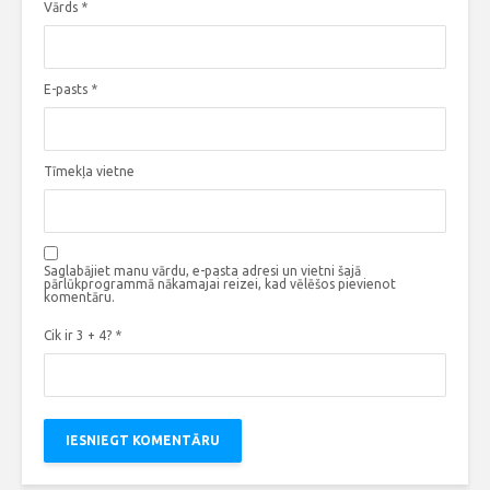
Vārds
*
E-pasts
*
Tīmekļa vietne
Saglabājiet manu vārdu, e-pasta adresi un vietni šajā
pārlūkprogrammā nākamajai reizei, kad vēlēšos pievienot
komentāru.
Cik ir 3 + 4?
*