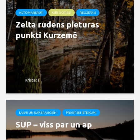
AUTOMARŠRUTI
KUR DOTIES?
REDZĒTAIS
Zelta rudens pieturas
punkti Kurzemē
Kristaps
LAIVU UN SUP BRAUCIENI
PRAKTISKI IETEIKUMI
SUP – viss par un ap