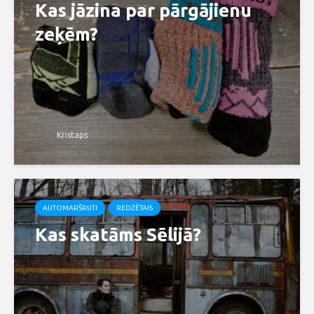
Kas jāzina par pārgājienu
zeķēm?
Kristaps
AUTOMARŠRUTI
REDZĒTAIS
Kas skatāms Sēlijā?