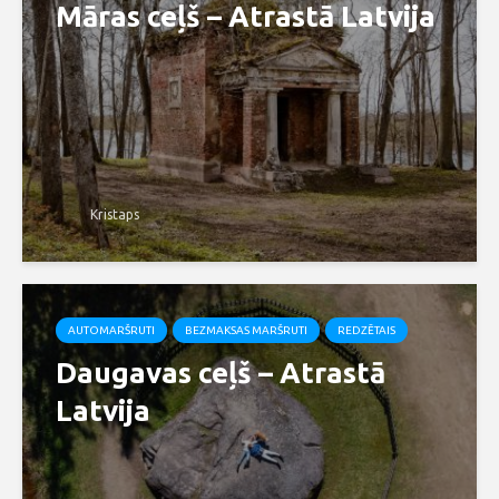
Māras ceļš – Atrastā Latvija
Kristaps
AUTOMARŠRUTI
BEZMAKSAS MARŠRUTI
REDZĒTAIS
Daugavas ceļš – Atrastā
Latvija