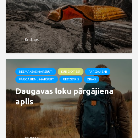
Kristaps
BEZMAKSAS MARŠRUTI
KUR DOTIES?
PĀRGĀJIENI
PĀRGĀJIENU MARŠRUTI
REDZĒTAIS
ZIŅAS
Daugavas loku pārgājiena
aplis