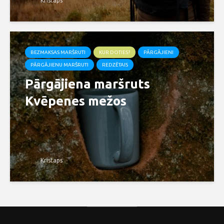
Kristaps
BEZMAKSAS MARŠRUTI
KUR DOTIES?
PĀRGĀJIENI
PĀRGĀJIENU MARŠRUTI
REDZĒTAIS
Pārgājiena maršruts
Kvēpenes mežos
Kristaps