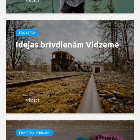
Kristaps
REDZĒTAIS
Idejas brīvdienām Vidzemē
Kristaps
PRAKTISKI IETEIKUMI