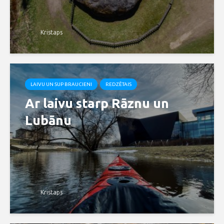
Kristaps
LAIVU UN SUP BRAUCIENI
REDZĒTAIS
Ar laivu starp Rāznu un
Lubānu
Kristaps