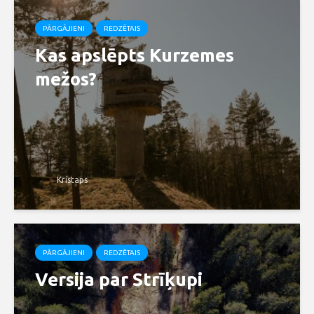
PĀRGĀJIENI
REDZĒTAIS
Kas apslēpts Kurzemes
mežos?
Kristaps
PĀRGĀJIENI
REDZĒTAIS
Versija par Strīķupi