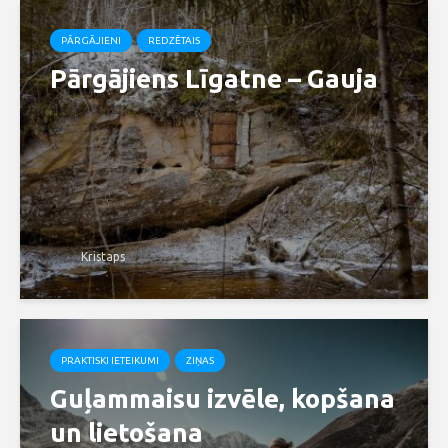
PĀRGĀJIENI
REDZĒTAIS
Pārgājiens Līgatne – Gauja
Kristaps
PRAKTISKI IETEIKUMI
ZIŅAS
Guļammaisu izvēle, kopšana
un lietošana