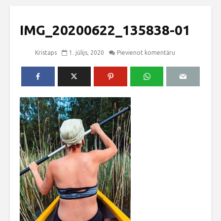
IMG_20200622_135838-01
Kristaps
1. jūlijs, 2020
Pievienot komentāru