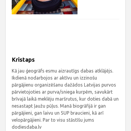
Kristaps
Kā jau ģeogrāfs esmu aizrautīgs dabas atklājējs.
Ikdienā nodarbojos ar aktīvu un izzinošu
pārgājienu organizēšanu dažādos Latvijas purvos
pārvietojoties ar purva/sniega kurpēm, savukārt
brīvajā laikā meklēju maršrutus, kur doties dabā un
nesastapt ļaužu pūļus. Manā biogrāfijā ir gan
pārgājieni, gan laivu un SUP braucieni, kā arī
velopārgājieni. Par to visu stāstīšu jums
dodiesdaba.lv