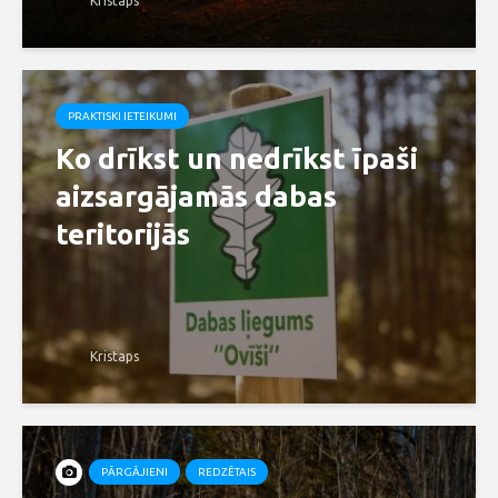
Kristaps
PRAKTISKI IETEIKUMI
Ko drīkst un nedrīkst īpaši
aizsargājamās dabas
teritorijās
Kristaps
PĀRGĀJIENI
REDZĒTAIS