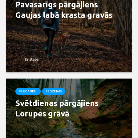
Pavasarīgs pārgājiens
Gaujas labā krasta gravās
Kristaps
PĀRGĀJIENI
REDZĒTAIS
Svētdienas pārgājiens
Lorupes grāvā