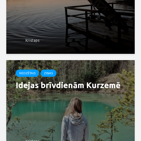
Kristaps
REDZĒTAIS
ZIŅAS
Idejas brīvdienām Kurzemē