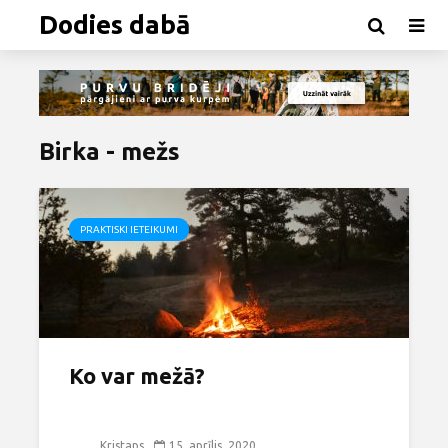
Dodies dabā
Birka - mežs
PRAKTISKI IETEIKUMI
Ko var mežā?
Kristaps
15. aprīlis, 2020