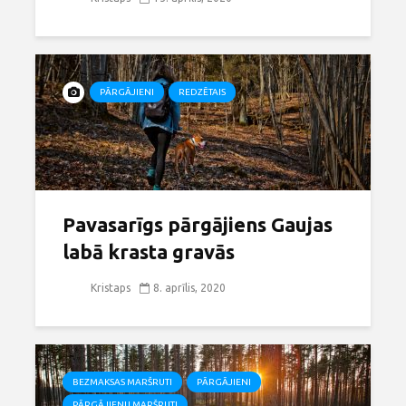
PĀRGĀJIENI
REDZĒTAIS
Pavasarīgs pārgājiens Gaujas
labā krasta gravās
Kristaps
8. aprīlis, 2020
BEZMAKSAS MARŠRUTI
PĀRGĀJIENI
PĀRGĀJIENU MARŠRUTI