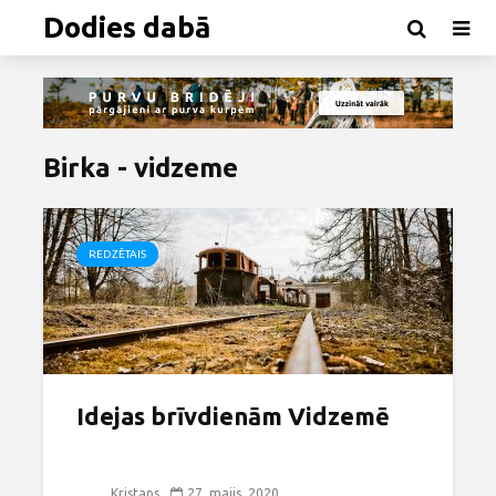
Dodies dabā
Birka - vidzeme
REDZĒTAIS
Idejas brīvdienām Vidzemē
Kristaps
27. maijs, 2020