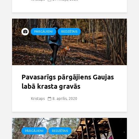
PĀRGĀJIENI
REDZĒTAIS
Pavasarīgs pārgājiens Gaujas
labā krasta gravās
Kristaps
8. aprīlis, 2020
PĀRGĀJIENI
REDZĒTAIS