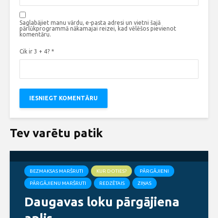
Saglabājiet manu vārdu, e-pasta adresi un vietni šajā
pārlūkprogrammā nākamajai reizei, kad vēlēšos pievienot
komentāru.
Cik ir 3 + 4?
*
Tev varētu patik
BEZMAKSAS MARŠRUTI
KUR DOTIES?
PĀRGĀJIENI
PĀRGĀJIENU MARŠRUTI
REDZĒTAIS
ZIŅAS
Daugavas loku pārgājiena