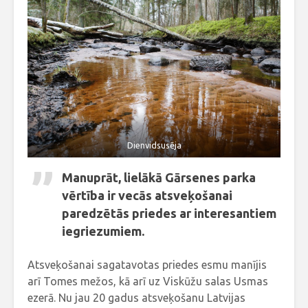
Dienvidsusēja
Manuprāt, lielākā Gārsenes parka
vērtība ir vecās atsveķošanai
paredzētās priedes ar interesantiem
iegriezumiem.
Atsveķošanai sagatavotas priedes esmu manījis
arī Tomes mežos, kā arī uz Viskūžu salas Usmas
ezerā. Nu jau 20 gadus atsveķošanu Latvijas