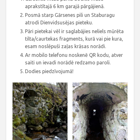
aprakstītajā 6 km garajā pārgājienā.
Posmā starp Gārsenes pili un Staburagu
atrodi Dienvidsusējas pieteku.
Pāri pietekai vēl ir saglabājies neliels mūrēta
tilta/caurtekas fragments, kurā vai pie kura,
esam noslēpuši zaļas krāsas norādi.
Ar mobilo telefonu noskenē QR kodu, atver
saiti un ievadi norādē redzamo paroli.
Dodies piedzīvojumā!