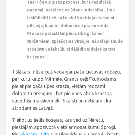
Tas ir ģeoloģisks process, kura rezultātā
pazemē, pateicoties ūdens iedarbībai, tiek
izšķīdināti ieži un to vietā veidojas tukšumi
piltuvju, kanālu, dobumu un plaisu veidā.
Process parasti turpinās tik ilgi kamēr
tukšumiem izplešoties virsējie iežu slāņi zaudē
atbalstu un iebrūk, tādējādi veidojot karsta
kritenes.
Tālākais mūsu ceļš veda gar pašu Lietuvas robežu,
par kuru kalpo Mēmele. Grants ceļš līkumodams
pieiet pie paša upes krasta, vietām redzami
dolomīta atsegumi, bet pie upes abos krastos
sasēduši makšķernieki. Skaisti un neticami, ka
atrodamies Latvijā.
Tiekot uz lielās šosejas, kas ved uz Neretu,
piestājām apdzīvotā vietā ar nosaukumu Sproģi.
Pie
iekaramā tilta
pār Dienvidsusēju pretējā krastā