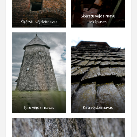
Šķērstu vējdzirnavu
Šķērstu vējdzirnavas
iekšpuses
Ķiru vējdzirnavas
Ķiru vējdzirnavas