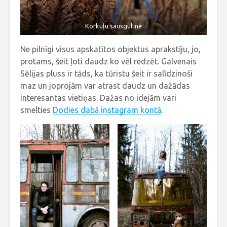
Korkuļu sausgultnē
Ne pilnīgi visus apskatītos objektus aprakstīju, jo,
protams, šeit ļoti daudz ko vēl redzēt. Galvenais
Sēlijas pluss ir tāds, ka tūristu šeit ir salīdzinoši
maz un joprojām var atrast daudz un dažādas
interesantas vietiņas. Dažas no idejām vari
smelties
Dodies dabā instagram kontā
.