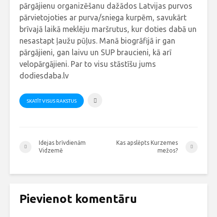
pārgājienu organizēšanu dažādos Latvijas purvos
pārvietojoties ar purva/sniega kurpēm, savukārt
brīvajā laikā meklēju maršrutus, kur doties dabā un
nesastapt ļaužu pūļus. Manā biogrāfijā ir gan
pārgājieni, gan laivu un SUP braucieni, kā arī
velopārgājieni. Par to visu stāstīšu jums
dodiesdaba.lv
SKATĪT VISUS RAKSTUS
Idejas brīvdienām
Kas apslēpts Kurzemes
Vidzemē
mežos?
Pievienot komentāru