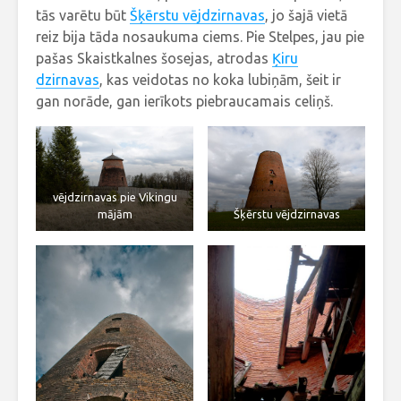
tās varētu būt
Šķērstu vējdzirnavas
, jo šajā vietā
reiz bija tāda nosaukuma ciems. Pie Stelpes, jau pie
pašas Skaistkalnes šosejas, atrodas
Ķiru
dzirnavas
, kas veidotas no koka lubiņām, šeit ir
gan norāde, gan ierīkots piebraucamais celiņš.
vējdzirnavas pie Vikingu
mājām
Šķērstu vējdzirnavas