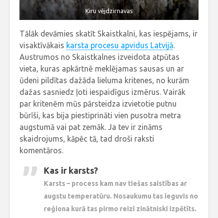
Ķiru vējdzirnavas
Tālāk devāmies skatīt Skaistkalni, kas iespējams, ir
visaktīvākais
karsta procesu apvidus Latvijā
.
Austrumos no Skaistkalnes izveidota atpūtas
vieta, kuras apkārtnē meklējamas sausas un ar
ūdeni pildītas dažāda lieluma kritenes, no kurām
dažas sasniedz ļoti iespaidīgus izmērus. Vairāk
par kritenēm mūs pārsteidza izvietotie putnu
būrīši, kas bija piestiprināti vien pusotra metra
augstumā vai pat zemāk. Ja tev ir zināms
skaidrojums, kāpēc tā, tad droši raksti
komentāros.
Kas ir karsts?
Karsts – process kam nav tiešas saistības ar
augstu temperatūru. Nosaukumu tas ieguvis no
reģiona kurā tas pirmo reizi zinātniski izpētīts.