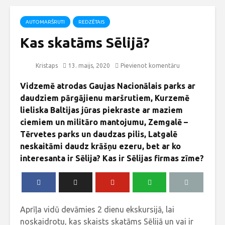
AUTOMARŠRUTI
REDZĒTAIS
Kas skatāms Sēlijā?
Kristaps
13. maijs, 2020
Pievienot komentāru
Vidzemē atrodas Gaujas Nacionālais parks ar
daudziem pārgājienu maršrutiem, Kurzemē
lieliska Baltijas jūras piekraste ar maziem
ciemiem un militāro mantojumu, Zemgalē –
Tērvetes parks un daudzas pilis, Latgalē
neskaitāmi daudz krāšņu ezeru, bet ar ko
interesanta ir Sēlija? Kas ir Sēlijas firmas zīme?
Aprīļa vidū devāmies 2 dienu ekskursijā, lai
noskaidrotu, kas skaists skatāms Sēlijā un vai ir