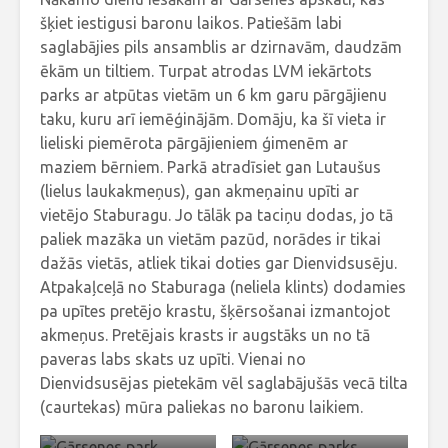
šķiet iestigusi baronu laikos. Patiešām labi
saglabājies pils ansamblis ar dzirnavām, daudzām
ēkām un tiltiem. Turpat atrodas LVM iekārtots
parks ar atpūtas vietām un 6 km garu pārgājienu
taku, kuru arī iemēģinājām. Domāju, ka šī vieta ir
lieliski piemērota pārgājieniem ģimenēm ar
maziem bērniem. Parkā atradīsiet gan Lutaušus
(lielus laukakmeņus), gan akmeņainu upīti ar
vietējo Staburagu. Jo tālāk pa taciņu dodas, jo tā
paliek mazāka un vietām pazūd, norādes ir tikai
dažās vietās, atliek tikai doties gar Dienvidsusēju.
Atpakaļceļā no Staburaga (neliela klints) dodamies
pa upītes pretējo krastu, šķērsošanai izmantojot
akmeņus. Pretējais krasts ir augstāks un no tā
paveras labs skats uz upīti. Vienai no
Dienvidsusējas pietekām vēl saglabājušās vecā tilta
(caurtekas) mūra paliekas no baronu laikiem.