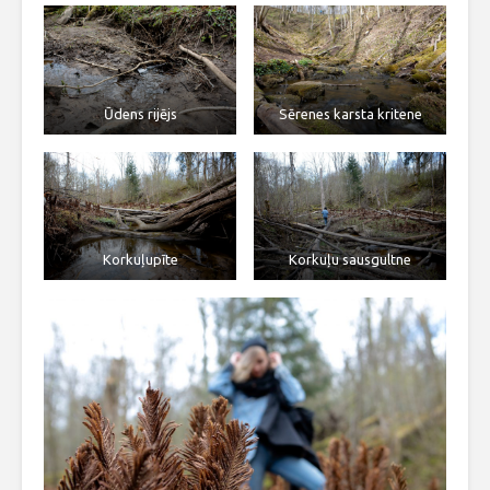
Ūdens rijējs
Sērenes karsta kritene
Korkuļupīte
Korkuļu sausgultne