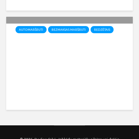
AUTOMARŠRUTI
BEZMAKSAS MARŠRUTI
REDZĒTAIS
Māras ceļš – Atrastā Latvija
Kristaps