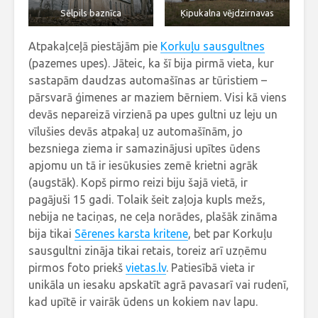
Sēlpils baznīca
Ķipukalna vējdzirnavas
Atpakaļceļā piestājām pie
Korkuļu sausgultnes
(pazemes upes). Jāteic, ka šī bija pirmā vieta, kur
sastapām daudzas automašīnas ar tūristiem –
pārsvarā ģimenes ar maziem bērniem. Visi kā viens
devās nepareizā virzienā pa upes gultni uz leju un
vīlušies devās atpakaļ uz automašīnām, jo
bezsniega ziema ir samazinājusi upītes ūdens
apjomu un tā ir iesūkusies zemē krietni agrāk
(augstāk). Kopš pirmo reizi biju šajā vietā, ir
pagājuši 15 gadi. Tolaik šeit zaļoja kupls mežs,
nebija ne taciņas, ne ceļa norādes, plašāk zināma
bija tikai
Sērenes karsta kritene
, bet par Korkuļu
sausgultni zināja tikai retais, toreiz arī uzņēmu
pirmos foto priekš
vietas.lv
. Patiesībā vieta ir
unikāla un iesaku apskatīt agrā pavasarī vai rudenī,
kad upītē ir vairāk ūdens un kokiem nav lapu.