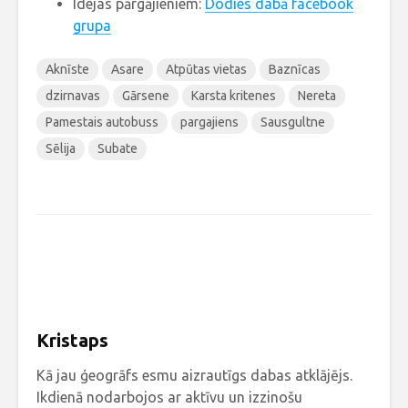
Idejas pārgājieniem:
Dodies dabā facebook
grupa
Aknīste
Asare
Atpūtas vietas
Baznīcas
dzirnavas
Gārsene
Karsta kritenes
Nereta
Pamestais autobuss
pargajiens
Sausgultne
Sēlija
Subate
Kristaps
Kā jau ģeogrāfs esmu aizrautīgs dabas atklājējs.
Ikdienā nodarbojos ar aktīvu un izzinošu