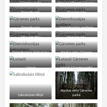
Gārsenes parks
Viens no tiltiņiem Gārsenes
parkā
Dienvidsusēja
Dienvidsusēja
Dienvidsusēja
Dienvidsusējas augštece
Zilās vizbulītes
Dienvidsusēja
Dienvidsusējas šķērsošana
Atpūtas vieta Gārsenes
parkā
Lutauši
Lutauši Gārsenes parkā
Atpūtas vieta Gārsenes
Sabrukušais tiltiņš
parkā