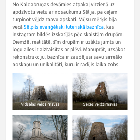
No Kaldabruņas devāmies atpakaļ virzienā uz
apdzīvotu vietu ar nosaukumu Sēlija, pa ceļam
turpinot vējdzirnavu apskati. Mūsu mērķis bija
vecā
Sēlpils evanģēliski luteriskā baznīca
, kas
instagram bildēs izskatījās pēc skaistām drupām.
Diemžēl realitātē, šīm drupām ir uzlikts jumts un
logu ailes ir aiztaisītas ar plēvi. Manuprāt, uzsākot
rekonstrukciju, baznīca ir zaudējusi savu sirreālo
noskaņu un unikalitāti, kuru ir radījis laika zobs.
Vidsalas vējdzirnavas
Seces vējdzirnavas