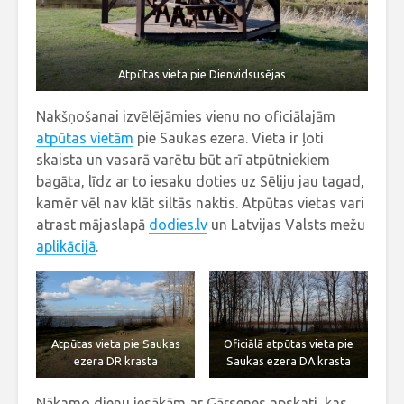
Atpūtas vieta pie Dienvidsusējas
Nakšņošanai izvēlējāmies vienu no oficiālajām
atpūtas vietām
pie Saukas ezera. Vieta ir ļoti
skaista un vasarā varētu būt arī atpūtniekiem
bagāta, līdz ar to iesaku doties uz Sēliju jau tagad,
kamēr vēl nav klāt siltās naktis. Atpūtas vietas vari
atrast mājaslapā
dodies.lv
un Latvijas Valsts mežu
aplikācijā
.
Atpūtas vieta pie Saukas
Oficiālā atpūtas vieta pie
ezera DR krasta
Saukas ezera DA krasta
Nākamo dienu iesākām ar Gārsenes apskati, kas