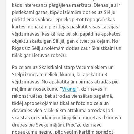
kāds interesants pārgājiena maršruts. Dienas jau ir
pietiekami garas, tāpēc izlēmām doties uz Sēliju
piektdienas vakarā. Iepriekš pētot topogrāfiskās
kartes, nonācām pie idejas paskatīt visas Latvijas
vējdzirnavas, kas kā reiz lieliski papildina apskates
objektu skaitu gan Sēlijā, gan citviet pa ceļam. No
Rīgas uz Sēliju nolēmām doties caur Skaistkalni un
tālāk gar Lietuvas robežu.
Pa ceļam uz Skaistkalni starp Vecumniekiem un
Stelpi izmetām nelielu līkumu, lai apskatītu 3
vējdzirnavas. No apskatītajām pirmās atradās pie
mājām ar nosaukumu “
Vikingi
“, dzirnavas ir
rekonstruētas, bet atrodas viensētas pagalmā,
tādēļ aprobežojāmies tikai ar foto no ceļa un
devāmies vien tālāk. 6 km attālumā atrodas ļoti
skaistas no sarkaniem ķieģeļiem mūrētas dzirnavu
drupas pie Sveķu mājām. Precīzu dzirnavu
nosaukumu nezinu, pēc vecām kartēm spriežot,