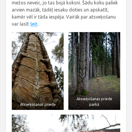
mežos neveic, jo tas bojā koksni. Šādu koku paliek
arvien mazāk, tādēļ iesaku doties un apskatīt,
kamēr vēl ir tāda iespēja. Vairāk par atsveķošanu
var lasīt
šeit
.
Atsveķošanas priede
Atsveķošanas priede
parkā