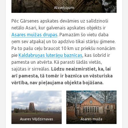
Atsveķojumi
Pēc Gārsenes apskates devāmies uz salīdzinoši
netālo Asari, kur galvenais apskates objekts ir
Asares muižas drupas
. Pamazām šo vietu daba
ņem sev atpakaļ un to apdzīvo tikai stārķu ģimene.
Pa to pašu ceļu braucot 10 km uz priekšu nonācām
pie
Kaldabruņas luterāņu baznīcas
, kas šobrīd ir
pamesta un atvērta. Kā parasti šādās vietās,
sajūtas ir sirreālas.
Lūdzu neaizmirstiet, ka, lai
arī pamesta, tā tomēr ir baznīca un vēsturiska
vērtība, nav pieļaujama objekta bojāšana.
Asares Vējdzirnavas
Asares muiža