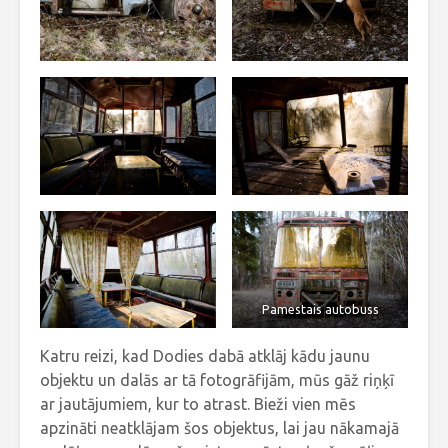
Pamestais autobuss
Katru reizi, kad Dodies dabā atklāj kādu jaunu
objektu un dalās ar tā fotogrāfijām, mūs gāž riņķī
ar jautājumiem, kur to atrast. Bieži vien mēs
apzināti neatklājam šos objektus, lai jau nākamajā