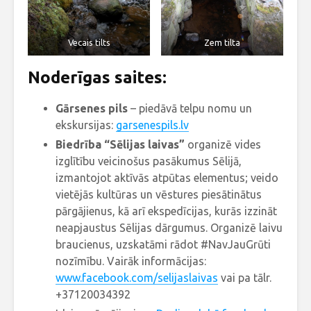
Vecais tilts
Zem tilta
Noderīgas saites:
Gārsenes pils
– piedāvā telpu nomu un
ekskursijas:
garsenespils.lv
Biedrība “Sēlijas laivas”
organizē vides
izglītību veicinošus pasākumus Sēlijā,
izmantojot aktīvās atpūtas elementus; veido
vietējās kultūras un vēstures piesātinātus
pārgājienus, kā arī ekspedīcijas, kurās izzināt
neapjaustus Sēlijas dārgumus. Organizē laivu
braucienus, uzskatāmi rādot #NavJauGrūti
nozīmību. Vairāk informācijas:
www.facebook.com/selijaslaivas
vai pa tālr.
+37120034392