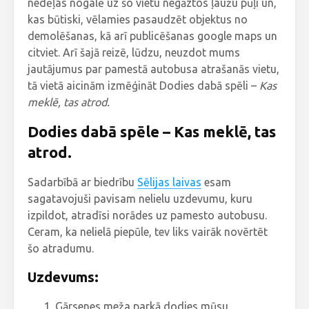
nedēļas nogalē uz šo vietu negāztos ļaužu pūļi un,
kas būtiski, vēlamies pasaudzēt objektus no
demolēšanas, kā arī publicēšanas google maps un
citviet. Arī šajā reizē, lūdzu, neuzdot mums
jautājumus par pamestā autobusa atrašanās vietu,
tā vietā aicinām izmēģināt Dodies dabā spēli –
Kas
meklē, tas atrod.
Dodies dabā spēle – Kas meklē, tas
atrod.
Sadarbībā ar biedrību
Sēlijas laivas
esam
sagatavojuši pavisam nelielu uzdevumu, kuru
izpildot, atradīsi norādes uz pamesto autobusu.
Ceram, ka nelielā piepūle, tev liks vairāk novērtēt
šo atradumu.
Uzdevums:
Gārsenes meža parkā dodies mūsu