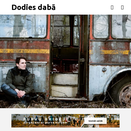
Dodies dabā