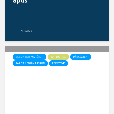
aplis
Kristaps
BEZMAKSAS MARŠRUTI
KUR DOTIES?
PĀRGĀJIENI
PĀRGĀJIENU MARŠRUTI
REDZĒTAIS
Pārgājiena maršruts
Kvēpenes mežos
Kristaps