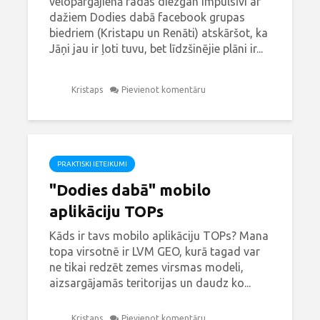
velopārgājienā radās diezgan impulsīvi ar
dažiem Dodies dabā facebook grupas
biedriem (Kristapu un Renāti) atskāršot, ka
Jāņi jau ir ļoti tuvu, bet līdzšinējie plāni ir...
Kristaps
Pievienot komentāru
PRAKTISKI IETEIKUMI
"Dodies dabā" mobilo
aplikāciju TOPs
Kāds ir tavs mobilo aplikāciju TOPs? Mana
topa virsotnē ir LVM GEO, kurā tagad var
ne tikai redzēt zemes virsmas modeli,
aizsargājamās teritorijas un daudz ko...
Kristaps
Pievienot komentāru