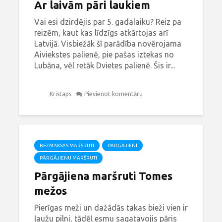
Ar laivām pāri laukiem
Vai esi dzirdējis par 5. gadalaiku? Reiz pa
reizēm, kaut kas līdzīgs atkārtojas arī
Latvijā. Visbiežāk šī parādība novērojama
Aiviekstes palienē, pie pašas iztekas no
Lubāna, vēl retāk Dvietes palienē. Šis ir...
Kristaps
Pievienot komentāru
BEZMAKSAS MARŠRUTI
PĀRGĀJIENI
PĀRGĀJIENU MARŠRUTI
Pārgājiena maršruti Tomes
mežos
Pierīgas meži un dažādās takas bieži vien ir
ļaužu pilni, tādēļ esmu sagatavojis pāris