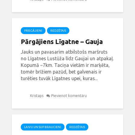
PĀRGĀJIENI
REDZĒTAIS
Pārgājiens Līgatne – Gauja
Jauks un pavasarim atbilstošs maršruts
no Līgatnes Lustūža līdz Gaujai un atpakaļ.
Kopumā ~7km. Taciņa vietām ir marķēta,
tomēr brīžiem pazūd, bet galvenais ir
turēties tuvāk Līgatnes upei, kuras...
Kristaps
Pievienot komentāru
LAIVU UN SUP BRAUCIENI
REDZĒTAIS