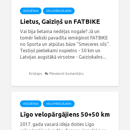
REDZĒTAIS
VELOPĀRGĀJIENI
Lietus, Gaiziņš un FATBIKE
Vai bija lietaina nedēļas nogale? Jā un
tomēr lieliski pavadīta iemēģinot FATBIKE
no Sporta un atpūtas bāze "Smeceres sils".
Testiņš pietiekami nopietns - 50 km un
Latvijas augstākā virsotne - Gaiziņkalns....
Kristaps
Pievienot komentāru
REDZĒTAIS
VELOPĀRGĀJIENI
Līgo velopārgājiens 50+50 km
2017. gada vasarā ideja doties Līgo