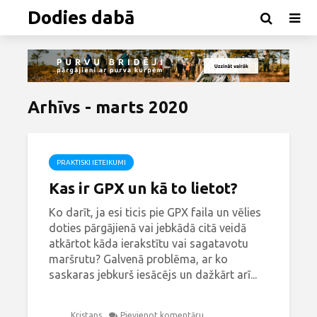
Dodies dabā
Arhīvs - marts 2020
PRAKTISKI IETEIKUMI
Kas ir GPX un kā to lietot?
Ko darīt, ja esi ticis pie GPX faila un vēlies
doties pārgājienā vai jebkādā citā veidā
atkārtot kāda ierakstītu vai sagatavotu
maršrutu? Galvenā problēma, ar ko
saskaras jebkurš iesācējs un dažkārt arī...
Kristaps
Pievienot komentāru