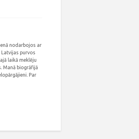
dienā nodarbojos ar
 Latvijas purvos
ajā laikā meklēju
. Manā biogrāfijā
elopārgājieni. Par