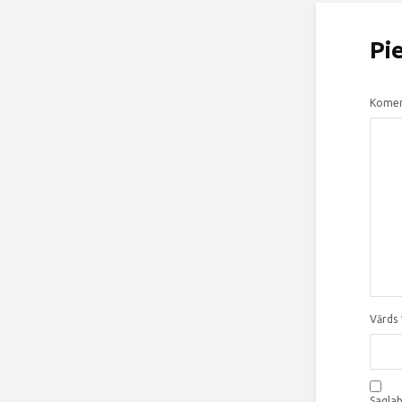
Pi
Komen
Vārds
Saglab