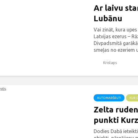
Ar laivu st
Lubānu
Vai zināt, kura upes
Latvijas ezerus – R
Divpadsmitā garākā
smeļas no ezeriem un
Kristaps
AUTOMARŠRUTI
KUR 
Zelta ruden
punkti Kur
Dodies Dabā ieteikt