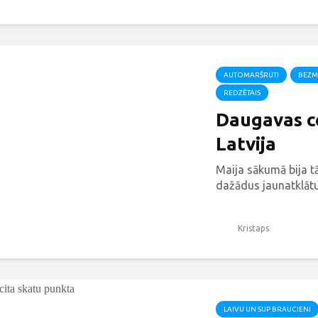
AUTOMARŠRUTI
BEZM
REDZĒTAIS
Daugavas ce
Latvija
Maija sākumā bija t
dažādus jaunatklātu
Kristaps
LAIVU UN SUP BRAUCIENI