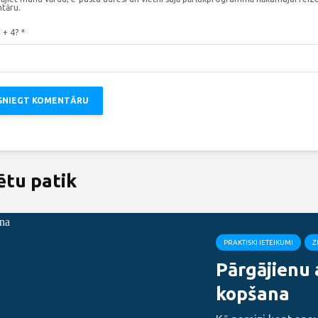
tāru.
3 + 4?
*
ētu patik
PRAKTISKI IETEIKUMI
Z
Pārgājienu
kopšana