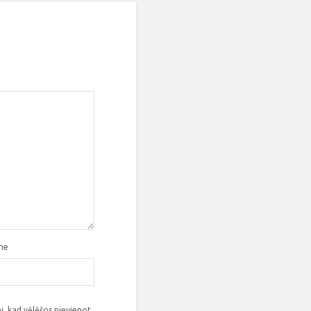
tne
i, kad vēlēšos pievienot