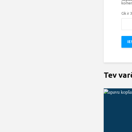
komen
Cik ir 
Tev var