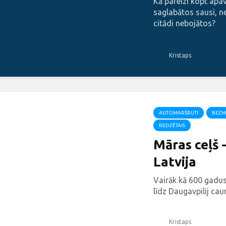
Kā pareizi kopt apavu
saglabātos sausi, n
citādi nebojātos?
Kristaps
AUTOMARŠRUTI
BEZM
REDZĒTAIS
Māras ceļš 
Latvija
Vairāk kā 600 gadus
līdz Daugavpilij caurv
Kristaps