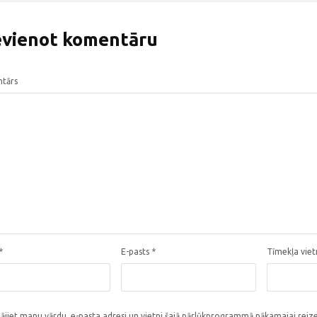
evienot komentāru
tārs
*
E-pasts
*
Tīmekļa vie
ājiet manu vārdu, e-pasta adresi un vietni šajā pārlūkprogrammā nākamajai reize