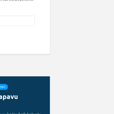
IŅAS
 apavu