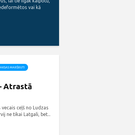
s, lai tie ilgāk kalpotu,
edeformētos vai kā
AKSAS MARŠRUTI
– Atrastā
 vecais ceļš no Ludzas
ij ne tikai Latgali, bet...