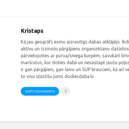
Kristaps
Kā jau ģeogrāfs esmu aizrautīgs dabas atklājējs. Ik
aktīvu un izzinošu pārgājienu organizēšanu dažādos
pārvietojoties ar purva/sniega kurpēm, savukārt brīv
maršrutus, kur doties dabā un nesastapt ļaužu pūļus
ir gan pārgājieni, gan laivu un SUP braucieni, kā arī v
to visu stāstīšu jums dodiesdaba.lv
SKATĪT VISUS RAKSTUS