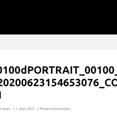
0100dPORTRAIT_00100
20200623154653076_C
1
ristaps
1. jūlijs, 2020
Pievienot komentāru