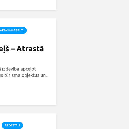
AKSAS MARŠRUTI
ļš – Atrastā
ā izdevība apceļot
s tūrisma objektus un...
REDZĒTAIS