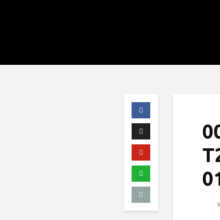
0
T
0
K