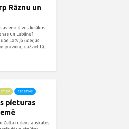
arp Rāznu un
 savieno divus lielākos
āznas un Lubānu?
 upe Latvijā ūdeņus
 purviem, dažviet tā...
DOTIES?
REDZĒTAIS
s pieturas
zemē
ie Zelta rudens apskates