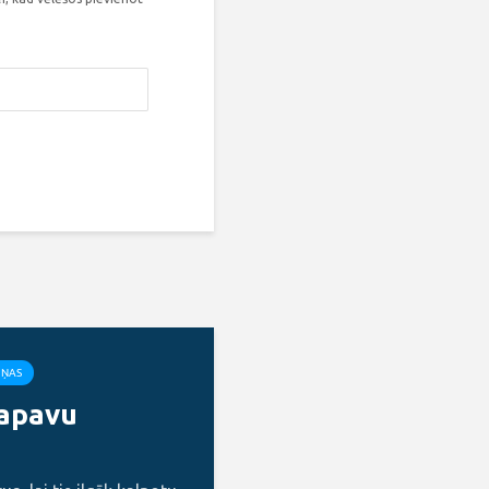
IŅAS
 apavu