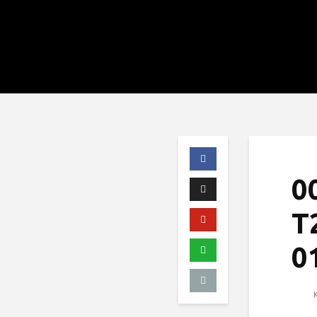
0
T
0
K