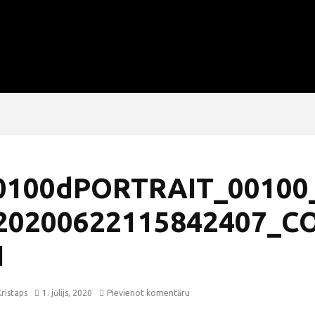
0100dPORTRAIT_00100
20200622115842407_C
1
ristaps
1. jūlijs, 2020
Pievienot komentāru