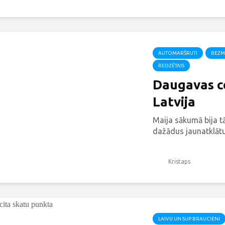
AUTOMARŠRUTI
BEZM
REDZĒTAIS
Daugavas ce
Latvija
Maija sākumā bija t
dažādus jaunatklātu
Kristaps
LAIVU UN SUP BRAUCIENI