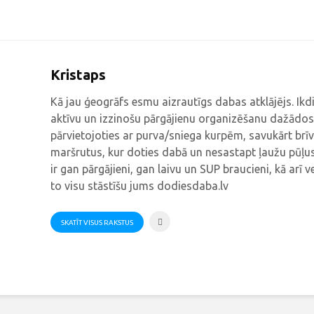
Kristaps
Kā jau ģeogrāfs esmu aizrautīgs dabas atklājējs. Ik
aktīvu un izzinošu pārgājienu organizēšanu dažādos
pārvietojoties ar purva/sniega kurpēm, savukārt brīv
maršrutus, kur doties dabā un nesastapt ļaužu pūļus
ir gan pārgājieni, gan laivu un SUP braucieni, kā arī v
to visu stāstīšu jums dodiesdaba.lv
SKATĪT VISUS RAKSTUS