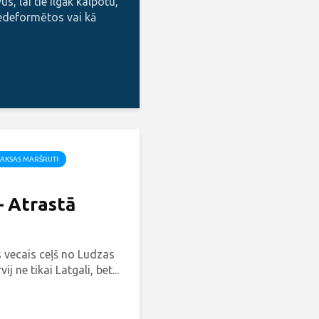
s, lai tie ilgāk kalpotu,
edeformētos vai kā
AKSAS MARŠRUTI
– Atrastā
 vecais ceļš no Ludzas
ij ne tikai Latgali, bet...