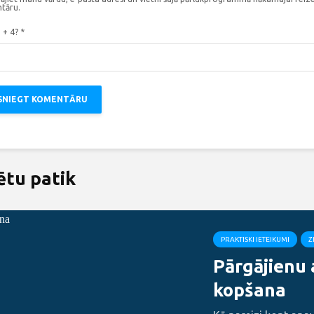
tāru.
3 + 4?
*
ētu patik
PRAKTISKI IETEIKUMI
Z
Pārgājienu
kopšana