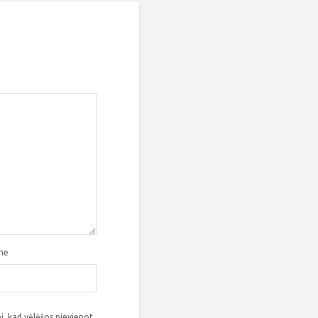
tne
i, kad vēlēšos pievienot