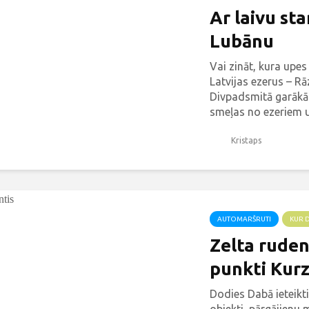
Ar laivu st
Lubānu
Vai zināt, kura upes
Latvijas ezerus – R
Divpadsmitā garākā
smeļas no ezeriem un
Kristaps
AUTOMARŠRUTI
KUR 
Zelta ruden
punkti Kur
Dodies Dabā ieteikt