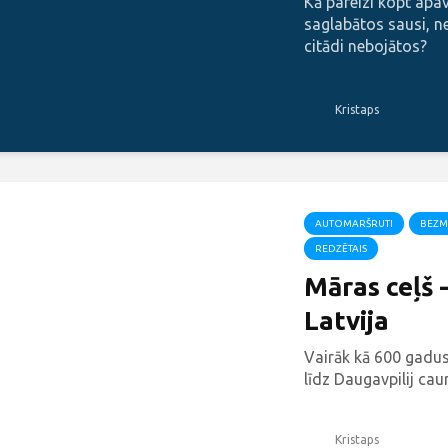
Kā pareizi kopt apavu
saglabātos sausi, n
citādi nebojātos?
Kristaps
AUTOMARŠRUTI
BEZM
REDZĒTAIS
Māras ceļš 
Latvija
Vairāk kā 600 gadus
līdz Daugavpilij caurv
Kristaps