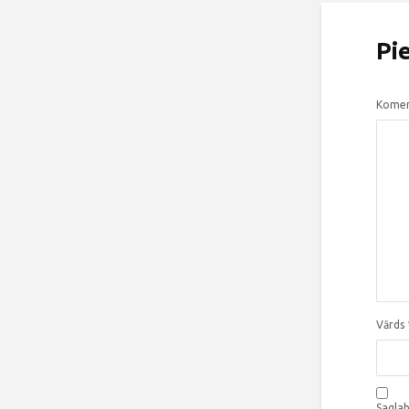
Pi
Komen
Vārds
Saglab