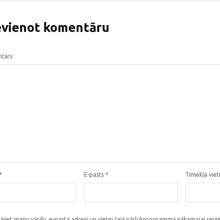
evienot komentāru
tārs
*
E-pasts
*
Tīmekļa vie
ājiet manu vārdu, e-pasta adresi un vietni šajā pārlūkprogrammā nākamajai reize