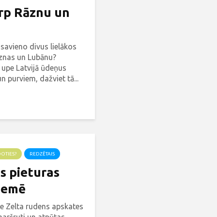
arp Rāznu un
 savieno divus lielākos
āznas un Lubānu?
 upe Latvijā ūdeņus
 purviem, dažviet tā...
DOTIES?
REDZĒTAIS
s pieturas
zemē
ie Zelta rudens apskates