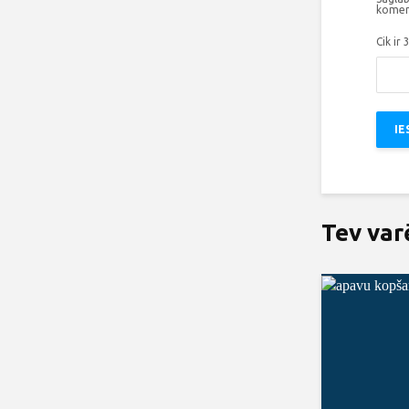
komen
Cik ir 
Tev var