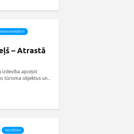
AKSAS MARŠRUTI
ļš – Atrastā
ā izdevība apceļot
s tūrisma objektus un...
REDZĒTAIS