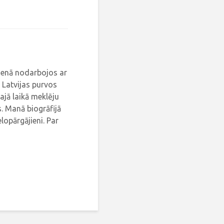
dienā nodarbojos ar
 Latvijas purvos
ajā laikā meklēju
. Manā biogrāfijā
elopārgājieni. Par