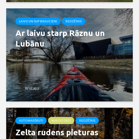
LAIVU UN SUP BRAUCIENI
REDZĒTAIS
Ar laivu starp Rāznu un
Lubānu
Kristaps
AUTOMARŠRUTI
KUR DOTIES?
REDZĒTAIS
Zelta rudens pieturas