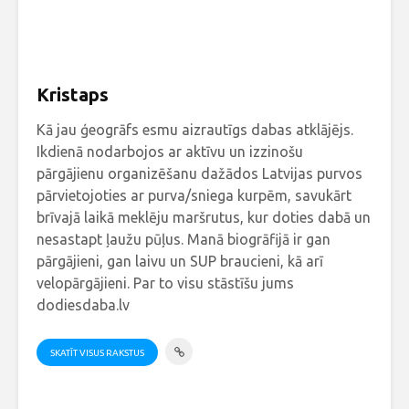
Kristaps
Kā jau ģeogrāfs esmu aizrautīgs dabas atklājējs.
Ikdienā nodarbojos ar aktīvu un izzinošu
pārgājienu organizēšanu dažādos Latvijas purvos
pārvietojoties ar purva/sniega kurpēm, savukārt
brīvajā laikā meklēju maršrutus, kur doties dabā un
nesastapt ļaužu pūļus. Manā biogrāfijā ir gan
pārgājieni, gan laivu un SUP braucieni, kā arī
velopārgājieni. Par to visu stāstīšu jums
dodiesdaba.lv
SKATĪT VISUS RAKSTUS