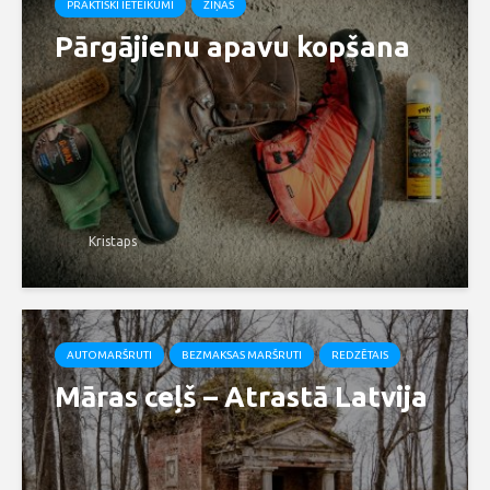
PRAKTISKI IETEIKUMI
ZIŅAS
Pārgājienu apavu kopšana
Kristaps
AUTOMARŠRUTI
BEZMAKSAS MARŠRUTI
REDZĒTAIS
Māras ceļš – Atrastā Latvija