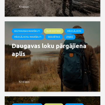
Kristaps
BEZMAKSAS MARŠRUTI
KUR DOTIES?
PĀRGĀJIENI
PĀRGĀJIENU MARŠRUTI
REDZĒTAIS
ZIŅAS
Daugavas loku pārgājiena
aplis
Kristaps