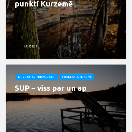
punkti Kurzemē
Kristaps
LAIVU UN SUP BRAUCIENI
PRAKTISKI IETEIKUMI
SUP – viss par un ap