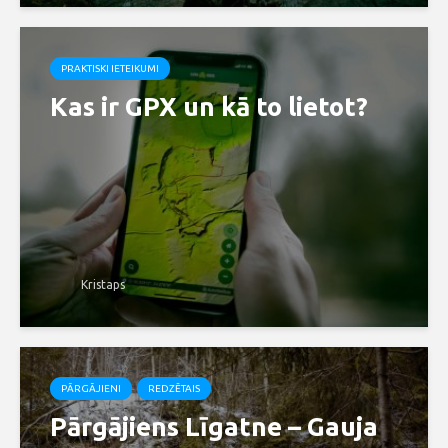
PRAKTISKI IETEIKUMI
Kas ir GPX un kā to lietot?
Kristaps
PĀRGĀJIENI
REDZĒTAIS
Pārgājiens Līgatne – Gauja