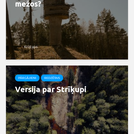
mežos?
Kristaps
PĀRGĀJIENI
REDZĒTAIS
Versija par Strīķupi