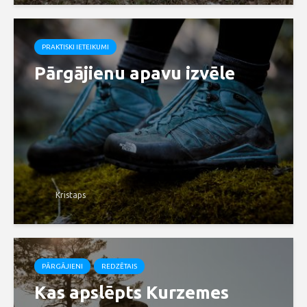
PRAKTISKI IETEIKUMI
Pārgājienu apavu izvēle
Kristaps
PĀRGĀJIENI
REDZĒTAIS
Kas apslēpts Kurzemes