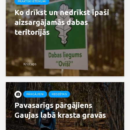
PRAKTISKI IETEIKUMI
Ko drīkst un nedrīkst īpaši
aizsargājamās dabas
teritorijās
Kristaps
PĀRGĀJIENI
REDZĒTAIS
Pavasarīgs pārgājiens
Gaujas labā krasta gravās