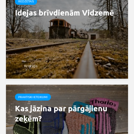
REDZĒTAIS
Idejas brīvdienām Vidzemē
Kristaps
PRAKTISKI IETEIKUMI
Kas jāzina par pārgājienu
zeķēm?