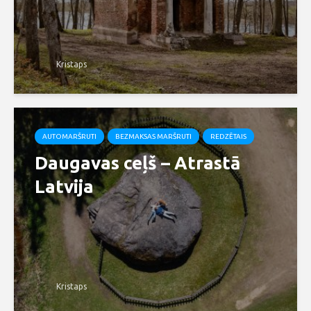
Kristaps
AUTOMARŠRUTI
BEZMAKSAS MARŠRUTI
REDZĒTAIS
Daugavas ceļš – Atrastā
Latvija
Kristaps