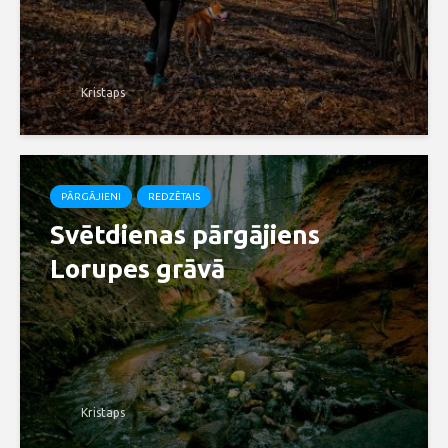
Kristaps
PĀRGĀJIENI
REDZĒTAIS
Svētdienas pārgājiens
Lorupes grāvā
Kristaps