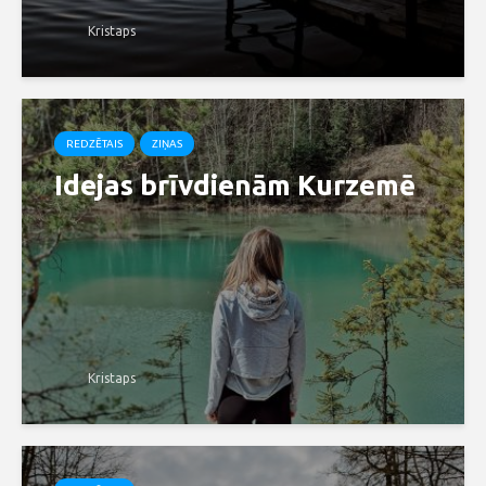
Kristaps
REDZĒTAIS
ZIŅAS
Idejas brīvdienām Kurzemē
Kristaps