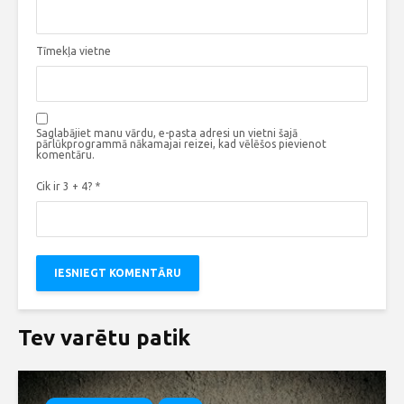
Tīmekļa vietne
Saglabājiet manu vārdu, e-pasta adresi un vietni šajā
pārlūkprogrammā nākamajai reizei, kad vēlēšos pievienot
komentāru.
Cik ir 3 + 4?
*
Tev varētu patik