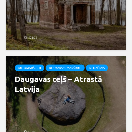
Kristaps
AUTOMARŠRUTI
BEZMAKSAS MARŠRUTI
REDZĒTAIS
Daugavas ceļš – Atrastā
Latvija
Kristaps