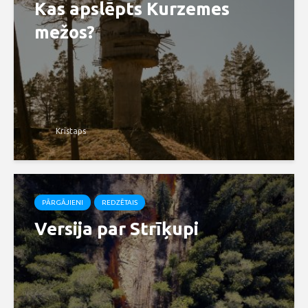
Kas apslēpts Kurzemes
mežos?
Kristaps
PĀRGĀJIENI
REDZĒTAIS
Versija par Strīķupi