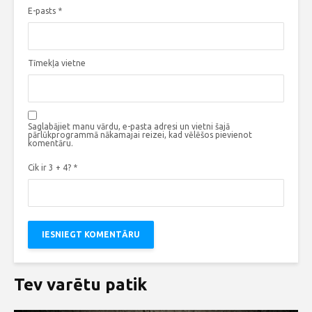
E-pasts
*
Tīmekļa vietne
Saglabājiet manu vārdu, e-pasta adresi un vietni šajā
pārlūkprogrammā nākamajai reizei, kad vēlēšos pievienot
komentāru.
Cik ir 3 + 4?
*
Tev varētu patik