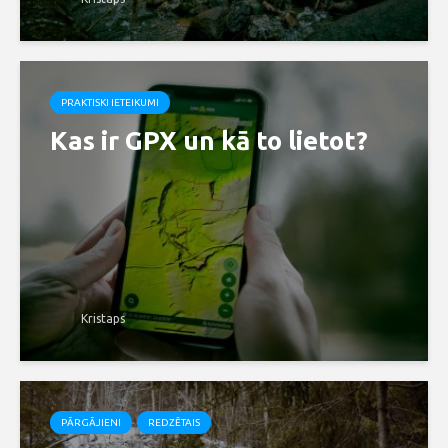
PRAKTISKI IETEIKUMI
Kas ir GPX un kā to lietot?
Kristaps
PĀRGĀJIENI
REDZĒTAIS