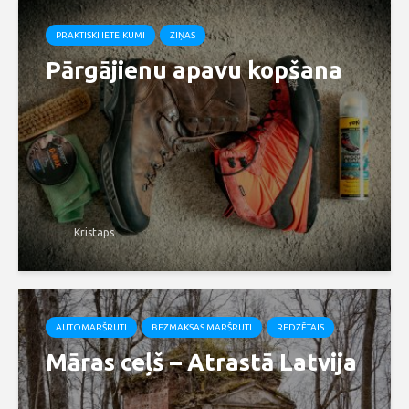
PRAKTISKI IETEIKUMI
ZIŅAS
Pārgājienu apavu kopšana
Kristaps
AUTOMARŠRUTI
BEZMAKSAS MARŠRUTI
REDZĒTAIS
Māras ceļš – Atrastā Latvija