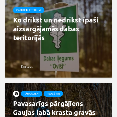
PRAKTISKI IETEIKUMI
Ko drīkst un nedrīkst īpaši
aizsargājamās dabas
teritorijās
Kristaps
PĀRGĀJIENI
REDZĒTAIS
Pavasarīgs pārgājiens
Gaujas labā krasta gravās