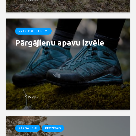
PRAKTISKI IETEIKUMI
Pārgājienu apavu izvēle
Kristaps
PĀRGĀJIENI
REDZĒTAIS