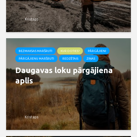
Kristaps
BEZMAKSAS MARŠRUTI
KUR DOTIES?
PĀRGĀJIENI
PĀRGĀJIENU MARŠRUTI
REDZĒTAIS
ZIŅAS
Daugavas loku pārgājiena
aplis
Kristaps