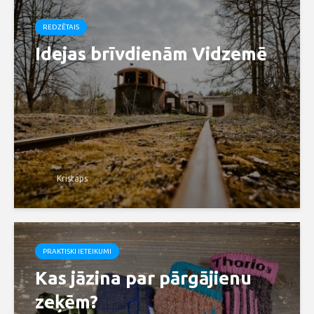
REDZĒTAIS
Idejas brīvdienām Vidzemē
Kristaps
PRAKTISKI IETEIKUMI
Kas jāzina par pārgājienu
zeķēm?