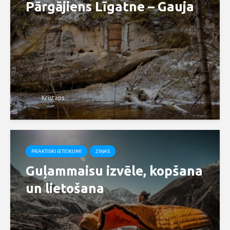
Pārgājiens Līgatne – Gauja
Kristaps
PRAKTISKI IETEIKUMI
ZIŅAS
Guļammaisu izvēle, kopšana
un lietošana