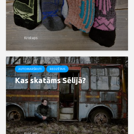
Kristaps
AUTOMARŠRUTI
REDZĒTAIS
Kas skatāms Sēlijā?
Kristaps