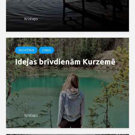
Kristaps
REDZĒTAIS
ZIŅAS
Idejas brīvdienām Kurzemē
Kristaps