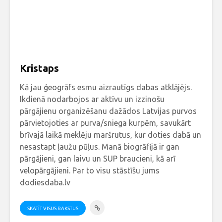
Kristaps
Kā jau ģeogrāfs esmu aizrautīgs dabas atklājējs.
Ikdienā nodarbojos ar aktīvu un izzinošu
pārgājienu organizēšanu dažādos Latvijas purvos
pārvietojoties ar purva/sniega kurpēm, savukārt
brīvajā laikā meklēju maršrutus, kur doties dabā un
nesastapt ļaužu pūļus. Manā biogrāfijā ir gan
pārgājieni, gan laivu un SUP braucieni, kā arī
velopārgājieni. Par to visu stāstīšu jums
dodiesdaba.lv
SKATĪT VISUS RAKSTUS