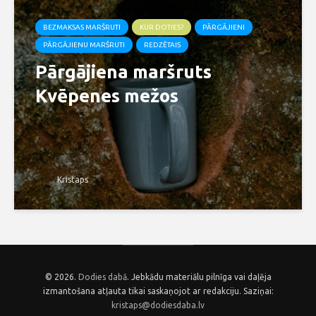
BEZMAKSAS MARŠRUTI
KUR DOTIES?
PĀRGĀJIENI
PĀRGĀJIENU MARŠRUTI
REDZĒTAIS
Pārgājiena maršruts
Kvēpenes mežos
Kristaps
© 2026.
Dodies dabā
. Jebkādu materiālu pilnīga vai daļēja
izmantošana atļauta tikai saskaņojot ar redakciju. Saziņai:
kristaps@dodiesdaba.lv