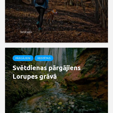
Kristaps
PĀRGĀJIENI
REDZĒTAIS
Svētdienas pārgājiens
Lorupes grāvā
Kristaps