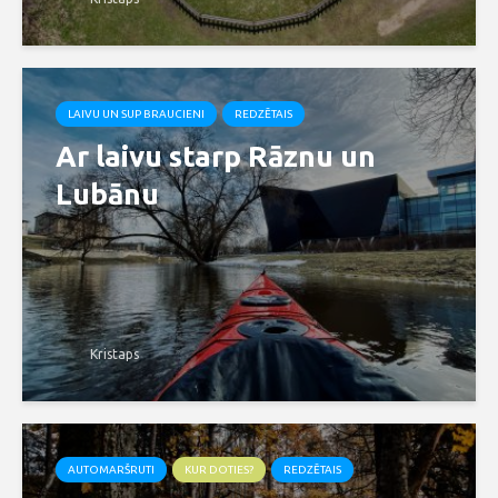
LAIVU UN SUP BRAUCIENI
REDZĒTAIS
Ar laivu starp Rāznu un
Lubānu
Kristaps
AUTOMARŠRUTI
KUR DOTIES?
REDZĒTAIS