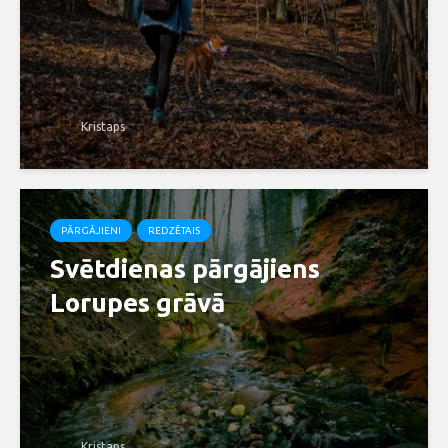
Kristaps
PĀRGĀJIENI
REDZĒTAIS
Svētdienas pārgājiens
Lorupes grāvā
Kristaps