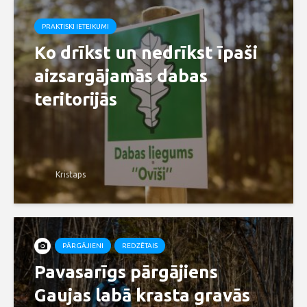
PRAKTISKI IETEIKUMI
Ko drīkst un nedrīkst īpaši
aizsargājamās dabas
teritorijās
Kristaps
PĀRGĀJIENI
REDZĒTAIS
Pavasarīgs pārgājiens
Gaujas labā krasta gravās