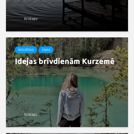
Kristaps
REDZĒTAIS
ZIŅAS
Idejas brīvdienām Kurzemē
Kristaps