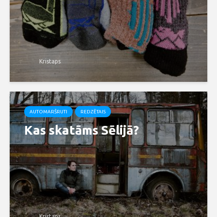
Kristaps
AUTOMARŠRUTI
REDZĒTAIS
Kas skatāms Sēlijā?
Kristaps