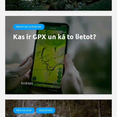
PRAKTISKI IETEIKUMI
Kas ir GPX un kā to lietot?
Kristaps
PĀRGĀJIENI
REDZĒTAIS