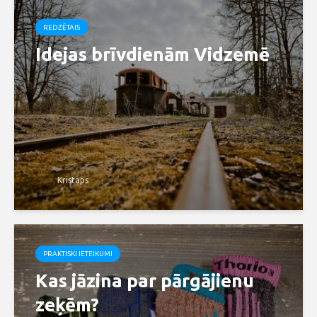
REDZĒTAIS
Idejas brīvdienām Vidzemē
Kristaps
PRAKTISKI IETEIKUMI
Kas jāzina par pārgājienu
zeķēm?