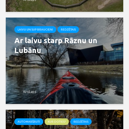
LAIVU UN SUP BRAUCIENI
REDZĒTAIS
Ar laivu starp Rāznu un
Lubānu
Kristaps
AUTOMARŠRUTI
KUR DOTIES?
REDZĒTAIS