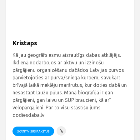
Kristaps
Kā jau ģeogrāfs esmu aizrautīgs dabas atklājējs.
Ikdienā nodarbojos ar aktīvu un izzinošu
pārgājienu organizēšanu dažādos Latvijas purvos
pārvietojoties ar purva/sniega kurpēm, savukārt
brīvajā laikā meklēju maršrutus, kur doties dabā un
nesastapt ļaužu pūļus. Manā biogrāfijā ir gan
pārgājieni, gan laivu un SUP braucieni, kā arī
velopārgājieni. Par to visu stāstīšu jums
dodiesdaba.lv
SKATĪT VISUS RAKSTUS