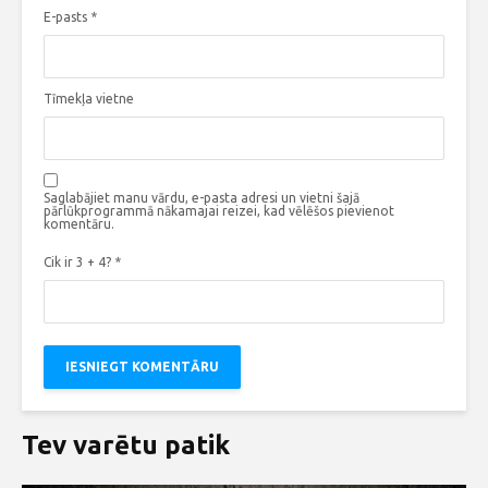
E-pasts
*
Tīmekļa vietne
Saglabājiet manu vārdu, e-pasta adresi un vietni šajā
pārlūkprogrammā nākamajai reizei, kad vēlēšos pievienot
komentāru.
Cik ir 3 + 4?
*
Tev varētu patik