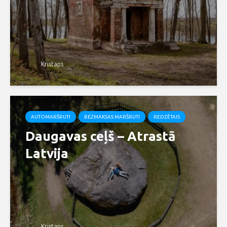
Kristaps
AUTOMARŠRUTI
BEZMAKSAS MARŠRUTI
REDZĒTAIS
Daugavas ceļš – Atrastā
Latvija
Kristaps