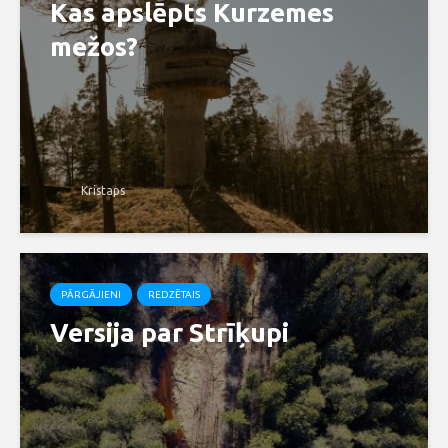
Kas apslēpts Kurzemes
mežos?
Kristaps
PĀRGĀJIENI
REDZĒTAIS
Versija par Strīķupi