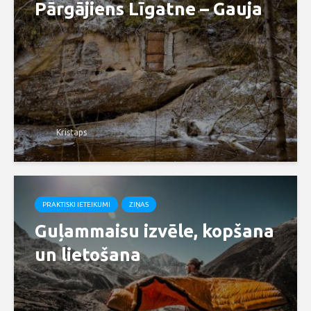
Pārgājiens Līgatne – Gauja
Kristaps
PRAKTISKI IETEIKUMI
ZIŅAS
Guļammaisu izvēle, kopšana
un lietošana