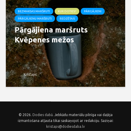
BEZMAKSAS MARŠRUTI
KUR DOTIES?
PĀRGĀJIENI
PĀRGĀJIENU MARŠRUTI
REDZĒTAIS
Pārgājiena maršruts
Kvēpenes mežos
Kristaps
© 2026.
Dodies dabā
. Jebkādu materiālu pilnīga vai daļēja
izmantošana atļauta tikai saskaņojot ar redakciju. Saziņai:
kristaps@dodiesdaba.lv