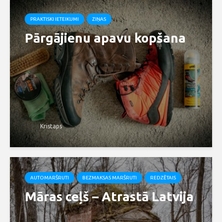
PRAKTISKI IETEIKUMI
ZIŅAS
Pārgājienu apavu kopšana
Kristaps
AUTOMARŠRUTI
BEZMAKSAS MARŠRUTI
REDZĒTAIS
Māras ceļš – Atrastā Latvija