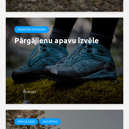
PRAKTISKI IETEIKUMI
Pārgājienu apavu izvēle
Kristaps
PĀRGĀJIENI
REDZĒTAIS