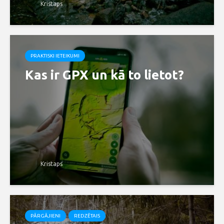
Kristaps
PRAKTISKI IETEIKUMI
Kas ir GPX un kā to lietot?
Kristaps
PĀRGĀJIENI
REDZĒTAIS