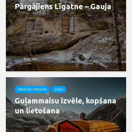
Pārgājiens Līgatne – Gauja
Kristaps
PRAKTISKI IETEIKUMI
ZIŅAS
Guļammaisu izvēle, kopšana
un lietošana