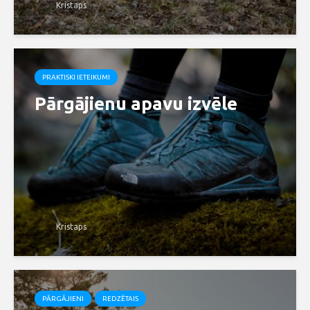
Kristaps
PRAKTISKI IETEIKUMI
Pārgājienu apavu izvēle
Kristaps
PĀRGĀJIENI
REDZĒTAIS