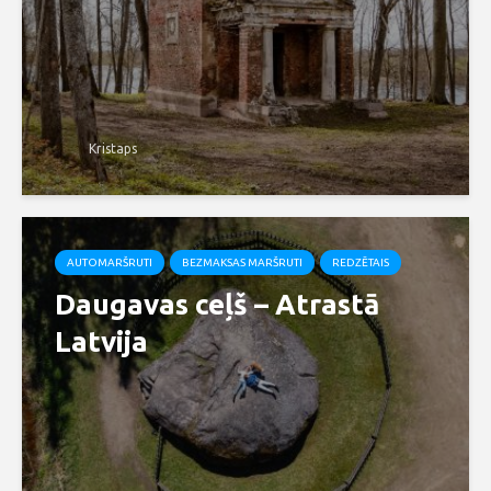
Kristaps
AUTOMARŠRUTI
BEZMAKSAS MARŠRUTI
REDZĒTAIS
Daugavas ceļš – Atrastā
Latvija