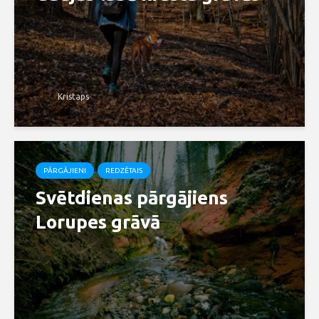
Kristaps
PĀRGĀJIENI
REDZĒTAIS
Svētdienas pārgājiens
Lorupes grāvā