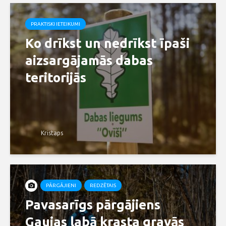
PRAKTISKI IETEIKUMI
Ko drīkst un nedrīkst īpaši
aizsargājamās dabas
teritorijās
Kristaps
PĀRGĀJIENI
REDZĒTAIS
Pavasarīgs pārgājiens
Gaujas labā krasta gravās