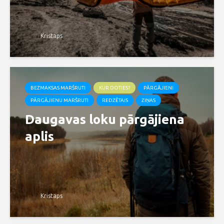
Kristaps
BEZMAKSAS MARŠRUTI
KUR DOTIES?
PĀRGĀJIENI
PĀRGĀJIENU MARŠRUTI
REDZĒTAIS
ZIŅAS
Daugavas loku pārgājiena
aplis
Kristaps