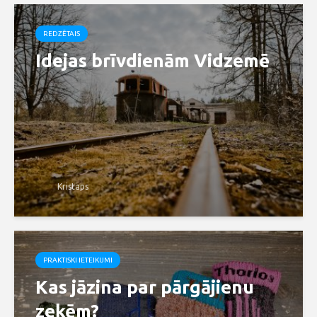
REDZĒTAIS
Idejas brīvdienām Vidzemē
Kristaps
PRAKTISKI IETEIKUMI
Kas jāzina par pārgājienu
zeķēm?