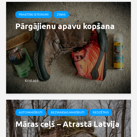
PRAKTISKI IETEIKUMI
ZIŅAS
Pārgājienu apavu kopšana
Kristaps
AUTOMARŠRUTI
BEZMAKSAS MARŠRUTI
REDZĒTAIS
Māras ceļš – Atrastā Latvija