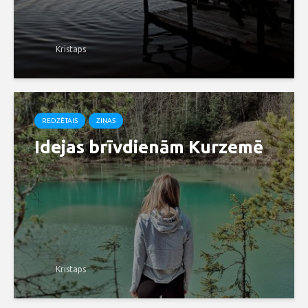
Kristaps
REDZĒTAIS
ZIŅAS
Idejas brīvdienām Kurzemē
Kristaps