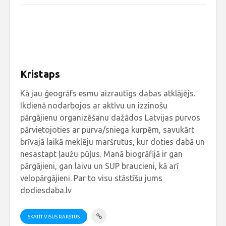
Kristaps
Kā jau ģeogrāfs esmu aizrautīgs dabas atklājējs.
Ikdienā nodarbojos ar aktīvu un izzinošu
pārgājienu organizēšanu dažādos Latvijas purvos
pārvietojoties ar purva/sniega kurpēm, savukārt
brīvajā laikā meklēju maršrutus, kur doties dabā un
nesastapt ļaužu pūļus. Manā biogrāfijā ir gan
pārgājieni, gan laivu un SUP braucieni, kā arī
velopārgājieni. Par to visu stāstīšu jums
dodiesdaba.lv
SKATĪT VISUS RAKSTUS