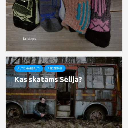
Kristaps
AUTOMARŠRUTI
REDZĒTAIS
Kas skatāms Sēlijā?