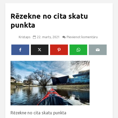
Rēzekne no cita skatu
punkta
Kristaps
22. marts, 2021
Pievienot komentāru
Rēzekne no cita skatu punkta