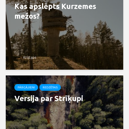
Kas apslēpts Kurzemes
mežos?
Kristaps
PĀRGĀJIENI
REDZĒTAIS
Versija par Strīķupi