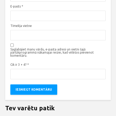
E-pasts
*
Tīmekļa vietne
Saglabājiet manu vārdu, e-pasta adresi un vietni šajā
pārlūkprogrammā nākamajai reizei, kad vēlēšos pievienot
komentāru.
Cik ir 3 + 4?
*
Tev varētu patik