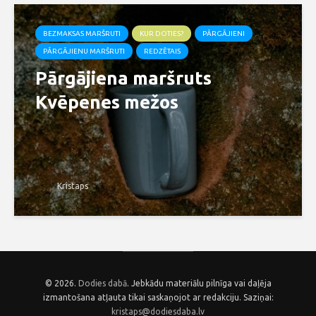
BEZMAKSAS MARŠRUTI
KUR DOTIES?
PĀRGĀJIENI
PĀRGĀJIENU MARŠRUTI
REDZĒTAIS
Pārgājiena maršruts
Kvēpenes mežos
Kristaps
© 2026.
Dodies dabā
. Jebkādu materiālu pilnīga vai daļēja
izmantošana atļauta tikai saskaņojot ar redakciju. Saziņai:
kristaps@dodiesdaba.lv