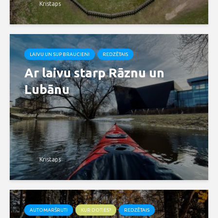
Kristaps
LAIVU UN SUP BRAUCIENI
REDZĒTAIS
Ar laivu starp Rāznu un
Lubānu
Kristaps
AUTOMARŠRUTI
KUR DOTIES?
REDZĒTAIS