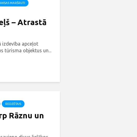
AKSAS MARŠRUTI
ļš – Atrastā
ā izdevība apceļot
s tūrisma objektus un...
REDZĒTAIS
arp Rāznu un