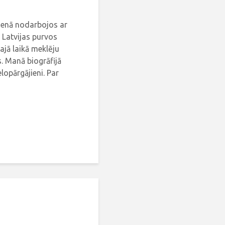
dienā nodarbojos ar
 Latvijas purvos
ajā laikā meklēju
. Manā biogrāfijā
elopārgājieni. Par