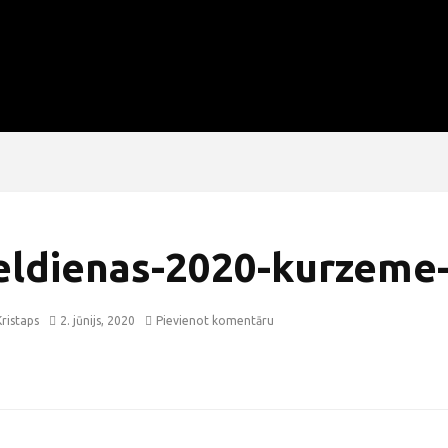
ieldienas-2020-kurzeme
ristaps
2. jūnijs, 2020
Pievienot komentāru