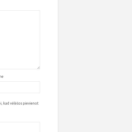
tne
i, kad vēlēšos pievienot