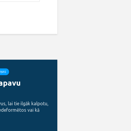
IŅAS
 apavu
s, lai tie ilgāk kalpotu,
edeformētos vai kā