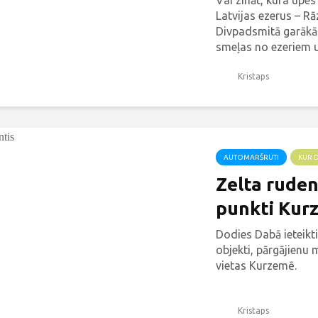
Vai zināt, kura upes
Latvijas ezerus – R
Divpadsmitā garākā
smeļas no ezeriem un
Kristaps
AUTOMARŠRUTI
KUR 
Zelta ruden
punkti Kur
Dodies Dabā ieteikt
objekti, pārgājienu 
vietas Kurzemē.
Kristaps