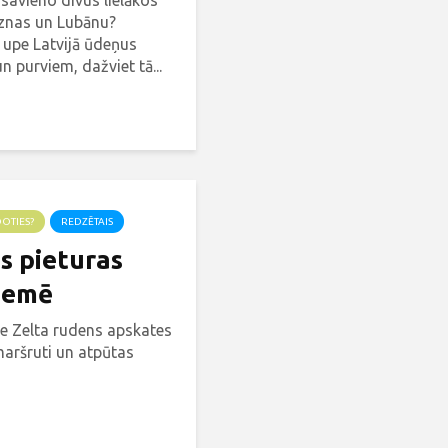
 savieno divus lielākos
āznas un Lubānu?
 upe Latvijā ūdeņus
 purviem, dažviet tā...
DOTIES?
REDZĒTAIS
s pieturas
zemē
ie Zelta rudens apskates
maršruti un atpūtas