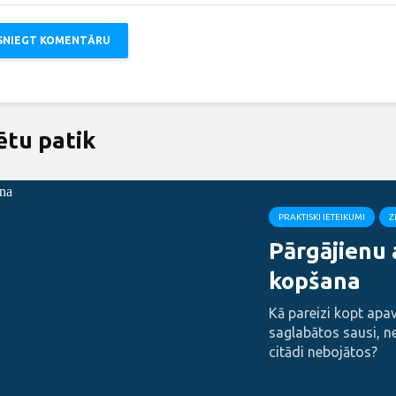
ētu patik
PRAKTISKI IETEIKUMI
Z
Pārgājienu
kopšana
Kā pareizi kopt apavu
saglabātos sausi, n
citādi nebojātos?