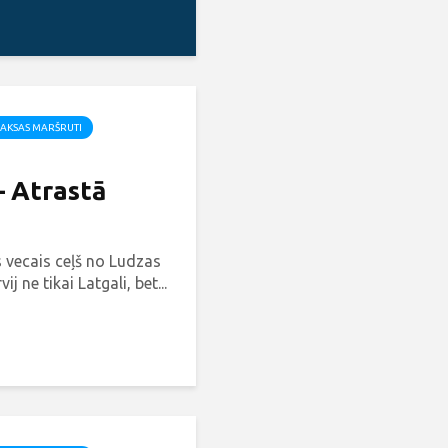
AKSAS MARŠRUTI
– Atrastā
 vecais ceļš no Ludzas
ij ne tikai Latgali, bet...