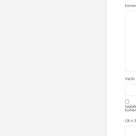
Komen
Vārds
Saglab
komen
Cik ir 