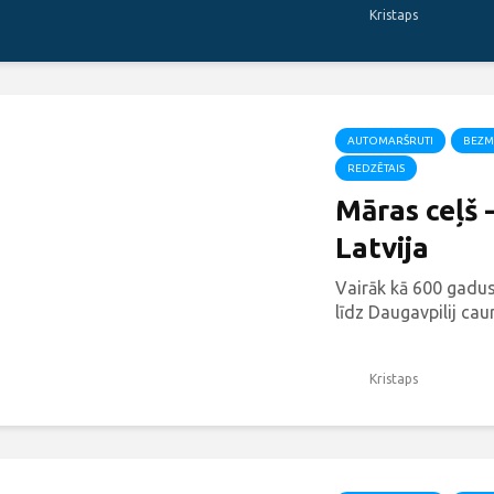
Kristaps
AUTOMARŠRUTI
BEZM
REDZĒTAIS
Māras ceļš 
Latvija
Vairāk kā 600 gadus
līdz Daugavpilij caurv
Kristaps