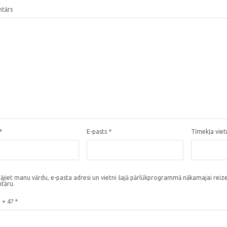
tārs
*
E-pasts
*
Tīmekļa vie
ājiet manu vārdu, e-pasta adresi un vietni šajā pārlūkprogrammā nākamajai reize
tāru.
3 + 4?
*