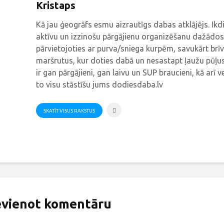
Kristaps
Kā jau ģeogrāfs esmu aizrautīgs dabas atklājējs. Ik
aktīvu un izzinošu pārgājienu organizēšanu dažādos
pārvietojoties ar purva/sniega kurpēm, savukārt brīv
maršrutus, kur doties dabā un nesastapt ļaužu pūļus
ir gan pārgājieni, gan laivu un SUP braucieni, kā arī v
to visu stāstīšu jums dodiesdaba.lv
SKATĪT VISUS RAKSTUS
evienot komentāru