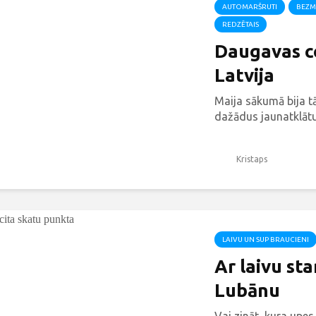
AUTOMARŠRUTI
BEZM
REDZĒTAIS
Daugavas ce
Latvija
Maija sākumā bija t
dažādus jaunatklātu
Kristaps
LAIVU UN SUP BRAUCIENI
Ar laivu st
Lubānu