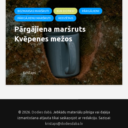
BEZMAKSAS MARŠRUTI
KUR DOTIES?
PĀRGĀJIENI
PĀRGĀJIENU MARŠRUTI
REDZĒTAIS
Pārgājiena maršruts
Kvēpenes mežos
Kristaps
© 2026.
Dodies dabā
. Jebkādu materiālu pilnīga vai daļēja
izmantošana atļauta tikai saskaņojot ar redakciju. Saziņai:
kristaps@dodiesdaba.lv