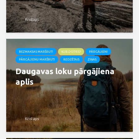
Kristaps
BEZMAKSAS MARŠRUTI
KUR DOTIES?
PĀRGĀJIENI
PĀRGĀJIENU MARŠRUTI
REDZĒTAIS
ZIŅAS
Daugavas loku pārgājiena
aplis
Kristaps