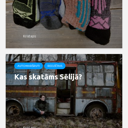
Kristaps
AUTOMARŠRUTI
REDZĒTAIS
Kas skatāms Sēlijā?
Kristaps