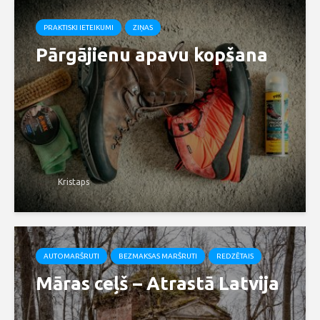
PRAKTISKI IETEIKUMI
ZIŅAS
Pārgājienu apavu kopšana
Kristaps
AUTOMARŠRUTI
BEZMAKSAS MARŠRUTI
REDZĒTAIS
Māras ceļš – Atrastā Latvija