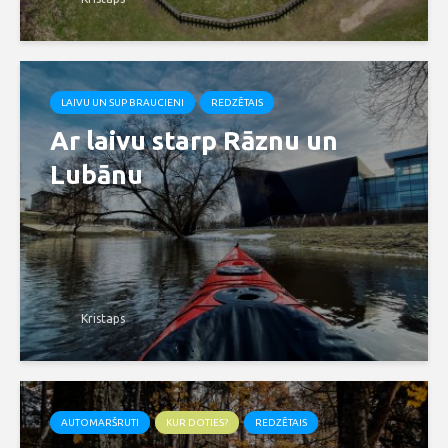
LAIVU UN SUP BRAUCIENI
REDZĒTAIS
Ar laivu starp Rāznu un
Lubānu
Kristaps
AUTOMARŠRUTI
KUR DOTIES?
REDZĒTAIS