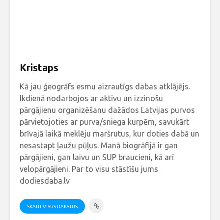
Kristaps
Kā jau ģeogrāfs esmu aizrautīgs dabas atklājējs.
Ikdienā nodarbojos ar aktīvu un izzinošu
pārgājienu organizēšanu dažādos Latvijas purvos
pārvietojoties ar purva/sniega kurpēm, savukārt
brīvajā laikā meklēju maršrutus, kur doties dabā un
nesastapt ļaužu pūļus. Manā biogrāfijā ir gan
pārgājieni, gan laivu un SUP braucieni, kā arī
velopārgājieni. Par to visu stāstīšu jums
dodiesdaba.lv
SKATĪT VISUS RAKSTUS