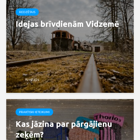
REDZĒTAIS
Idejas brīvdienām Vidzemē
Kristaps
PRAKTISKI IETEIKUMI
Kas jāzina par pārgājienu
zeķēm?