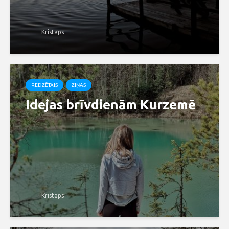
Kristaps
REDZĒTAIS
ZIŅAS
Idejas brīvdienām Kurzemē
Kristaps