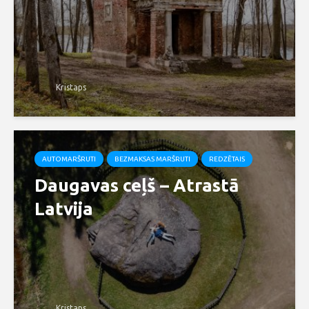
Kristaps
AUTOMARŠRUTI
BEZMAKSAS MARŠRUTI
REDZĒTAIS
Daugavas ceļš – Atrastā
Latvija
Kristaps