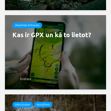
PRAKTISKI IETEIKUMI
Kas ir GPX un kā to lietot?
Kristaps
PĀRGĀJIENI
REDZĒTAIS