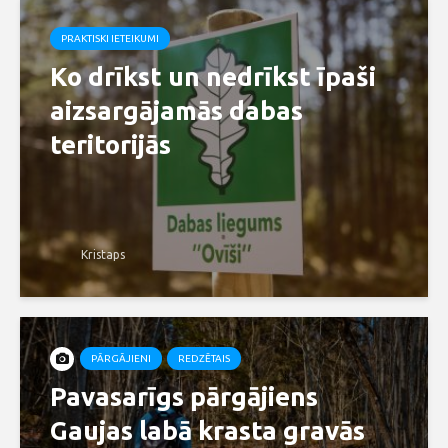
PRAKTISKI IETEIKUMI
Ko drīkst un nedrīkst īpaši
aizsargājamās dabas
teritorijās
Kristaps
PĀRGĀJIENI
REDZĒTAIS
Pavasarīgs pārgājiens
Gaujas labā krasta gravās