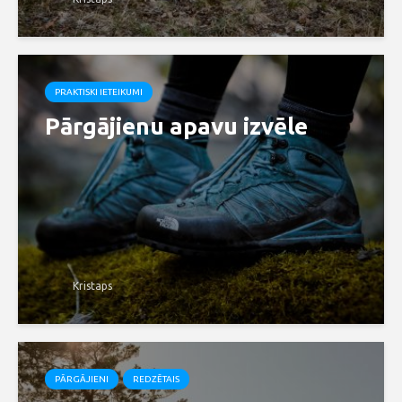
PRAKTISKI IETEIKUMI
Pārgājienu apavu izvēle
Kristaps
PĀRGĀJIENI
REDZĒTAIS