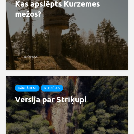
Kas apslēpts Kurzemes
mežos?
Kristaps
PĀRGĀJIENI
REDZĒTAIS
Versija par Strīķupi