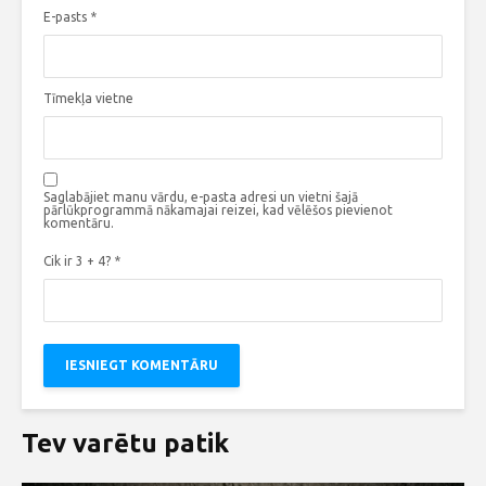
E-pasts
*
Tīmekļa vietne
Saglabājiet manu vārdu, e-pasta adresi un vietni šajā
pārlūkprogrammā nākamajai reizei, kad vēlēšos pievienot
komentāru.
Cik ir 3 + 4?
*
Tev varētu patik