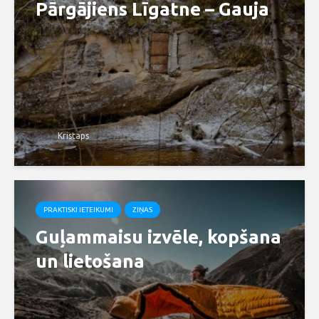
Pārgājiens Līgatne – Gauja
Kristaps
PRAKTISKI IETEIKUMI
ZIŅAS
Guļammaisu izvēle, kopšana
un lietošana