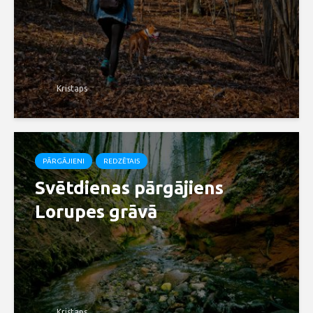
Kristaps
PĀRGĀJIENI
REDZĒTAIS
Svētdienas pārgājiens
Lorupes grāvā
Kristaps