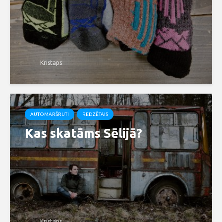
Kristaps
AUTOMARŠRUTI
REDZĒTAIS
Kas skatāms Sēlijā?
Kristaps