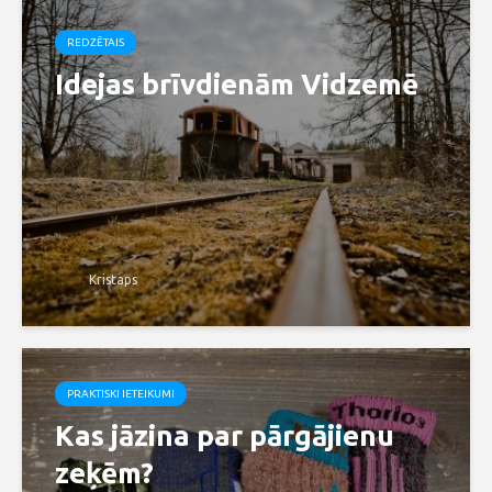
REDZĒTAIS
Idejas brīvdienām Vidzemē
Kristaps
PRAKTISKI IETEIKUMI
Kas jāzina par pārgājienu
zeķēm?