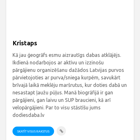
Kristaps
Kā jau ģeogrāfs esmu aizrautīgs dabas atklājējs.
Ikdienā nodarbojos ar aktīvu un izzinošu
pārgājienu organizēšanu dažādos Latvijas purvos
pārvietojoties ar purva/sniega kurpēm, savukārt
brīvajā laikā meklēju maršrutus, kur doties dabā un
nesastapt ļaužu pūļus. Manā biogrāfijā ir gan
pārgājieni, gan laivu un SUP braucieni, kā arī
velopārgājieni. Par to visu stāstīšu jums
dodiesdaba.lv
SKATĪT VISUS RAKSTUS