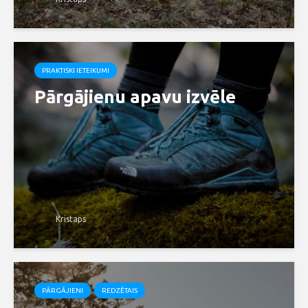
PRAKTISKI IETEIKUMI
Pārgājienu apavu izvēle
Kristaps
PĀRGĀJIENI
REDZĒTAIS