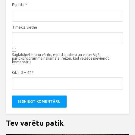
E-pasts
*
Tīmekļa vietne
Saglabājiet manu vārdu, e-pasta adresi un vietni šajā
pārlūkprogrammā nākamajai reizei, kad vēlēšos pievienot
komentāru.
Cik ir 3 + 4?
*
Tev varētu patik