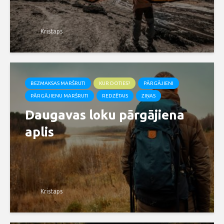
Kristaps
BEZMAKSAS MARŠRUTI
KUR DOTIES?
PĀRGĀJIENI
PĀRGĀJIENU MARŠRUTI
REDZĒTAIS
ZIŅAS
Daugavas loku pārgājiena
aplis
Kristaps