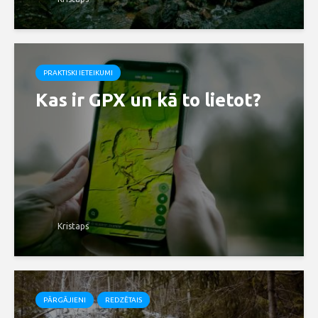
PRAKTISKI IETEIKUMI
Kas ir GPX un kā to lietot?
Kristaps
PĀRGĀJIENI
REDZĒTAIS