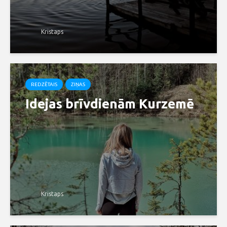
Kristaps
REDZĒTAIS
ZIŅAS
Idejas brīvdienām Kurzemē
Kristaps