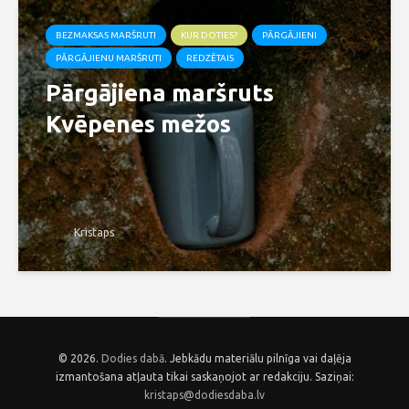
BEZMAKSAS MARŠRUTI
KUR DOTIES?
PĀRGĀJIENI
PĀRGĀJIENU MARŠRUTI
REDZĒTAIS
Pārgājiena maršruts
Kvēpenes mežos
Kristaps
© 2026.
Dodies dabā
. Jebkādu materiālu pilnīga vai daļēja
izmantošana atļauta tikai saskaņojot ar redakciju. Saziņai:
kristaps@dodiesdaba.lv