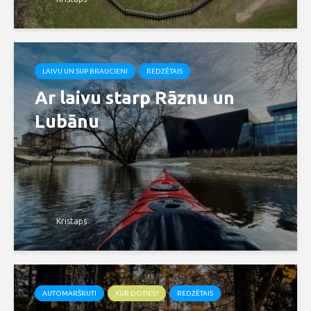
LAIVU UN SUP BRAUCIENI
REDZĒTAIS
Ar laivu starp Rāznu un
Lubānu
Kristaps
AUTOMARŠRUTI
KUR DOTIES?
REDZĒTAIS