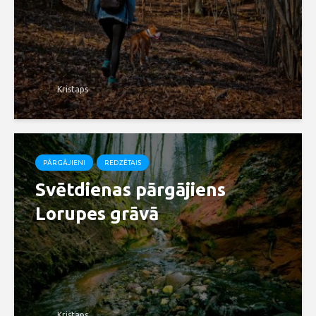
Kristaps
PĀRGĀJIENI
REDZĒTAIS
Svētdienas pārgājiens
Lorupes grāvā
Kristaps