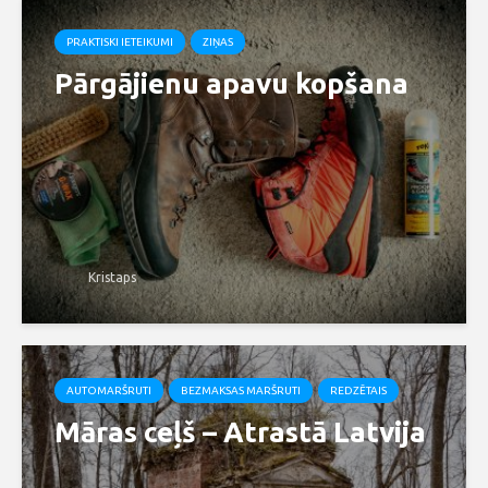
PRAKTISKI IETEIKUMI
ZIŅAS
Pārgājienu apavu kopšana
Kristaps
AUTOMARŠRUTI
BEZMAKSAS MARŠRUTI
REDZĒTAIS
Māras ceļš – Atrastā Latvija