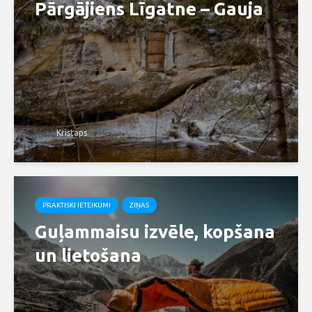
Pārgājiens Līgatne – Gauja
Kristaps
PRAKTISKI IETEIKUMI
ZIŅAS
Guļammaisu izvēle, kopšana
un lietošana