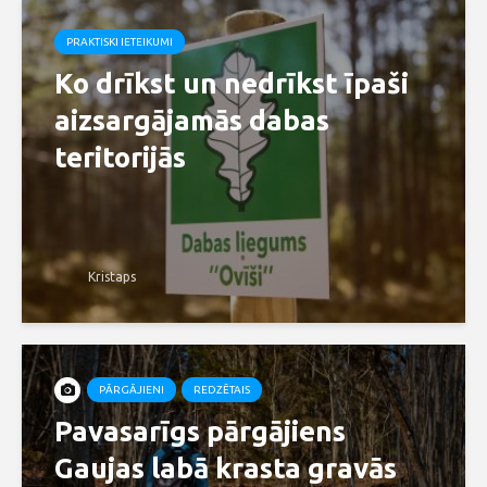
PRAKTISKI IETEIKUMI
Ko drīkst un nedrīkst īpaši
aizsargājamās dabas
teritorijās
Kristaps
PĀRGĀJIENI
REDZĒTAIS
Pavasarīgs pārgājiens
Gaujas labā krasta gravās