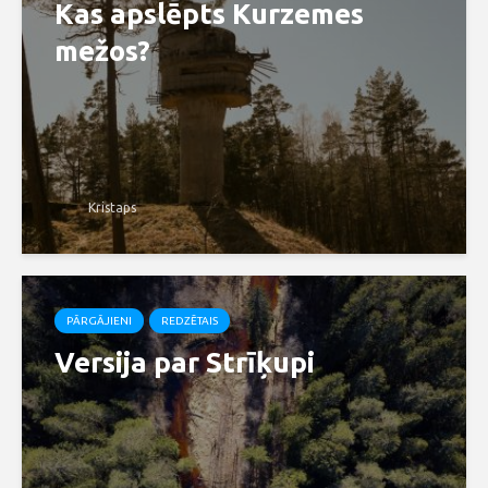
Kas apslēpts Kurzemes
mežos?
Kristaps
PĀRGĀJIENI
REDZĒTAIS
Versija par Strīķupi