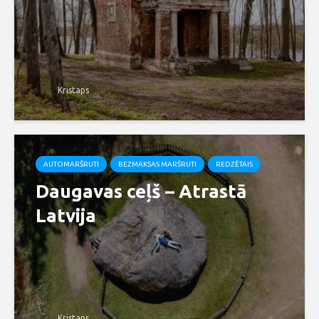
Kristaps
AUTOMARŠRUTI
BEZMAKSAS MARŠRUTI
REDZĒTAIS
Daugavas ceļš – Atrastā
Latvija
Kristaps