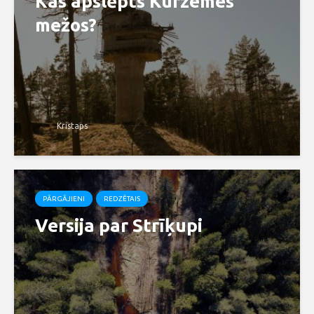
Kas apslēpts Kurzemes
mežos?
Kristaps
PĀRGĀJIENI
REDZĒTAIS
Versija par Strīķupi