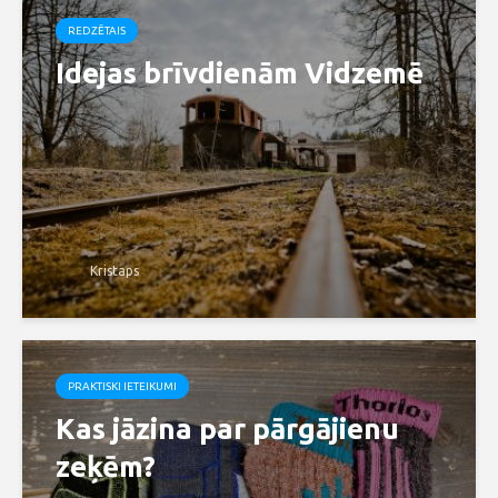
REDZĒTAIS
Idejas brīvdienām Vidzemē
Kristaps
PRAKTISKI IETEIKUMI
Kas jāzina par pārgājienu
zeķēm?