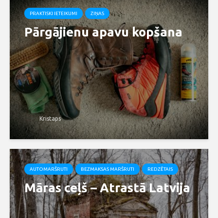
PRAKTISKI IETEIKUMI
ZIŅAS
Pārgājienu apavu kopšana
Kristaps
AUTOMARŠRUTI
BEZMAKSAS MARŠRUTI
REDZĒTAIS
Māras ceļš – Atrastā Latvija