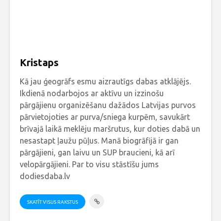
Kristaps
Kā jau ģeogrāfs esmu aizrautīgs dabas atklājējs.
Ikdienā nodarbojos ar aktīvu un izzinošu
pārgājienu organizēšanu dažādos Latvijas purvos
pārvietojoties ar purva/sniega kurpēm, savukārt
brīvajā laikā meklēju maršrutus, kur doties dabā un
nesastapt ļaužu pūļus. Manā biogrāfijā ir gan
pārgājieni, gan laivu un SUP braucieni, kā arī
velopārgājieni. Par to visu stāstīšu jums
dodiesdaba.lv
SKATĪT VISUS RAKSTUS