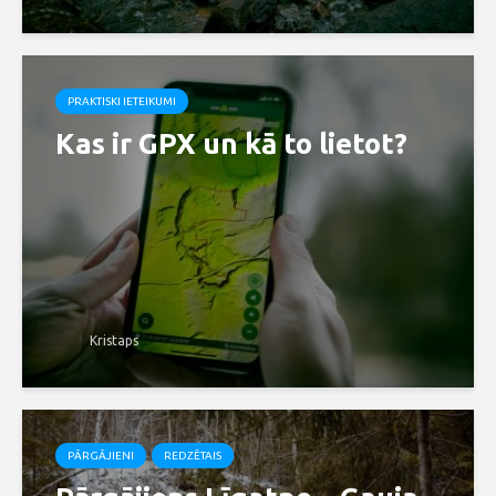
PRAKTISKI IETEIKUMI
Kas ir GPX un kā to lietot?
Kristaps
PĀRGĀJIENI
REDZĒTAIS