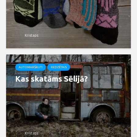
Kristaps
AUTOMARŠRUTI
REDZĒTAIS
Kas skatāms Sēlijā?
Kristaps