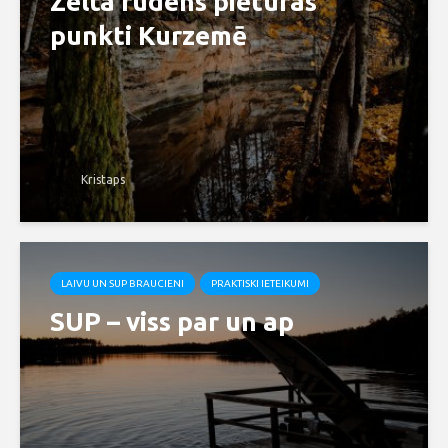
Zelta rudens pieturas
punkti Kurzemē
Kristaps
LAIVU UN SUP BRAUCIENI
PRAKTISKI IETEIKUMI
SUP – viss par un ap