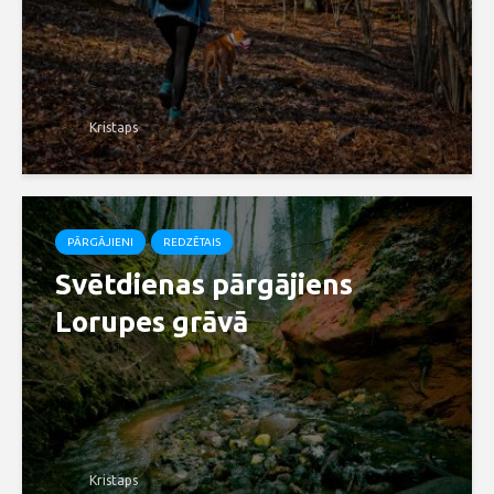
Kristaps
PĀRGĀJIENI
REDZĒTAIS
Svētdienas pārgājiens
Lorupes grāvā
Kristaps