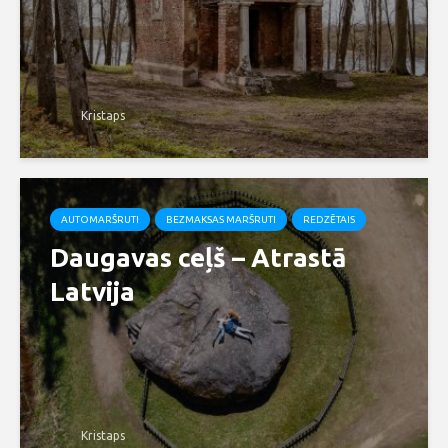
Kristaps
AUTOMARŠRUTI
BEZMAKSAS MARŠRUTI
REDZĒTAIS
Daugavas ceļš – Atrastā
Latvija
Kristaps