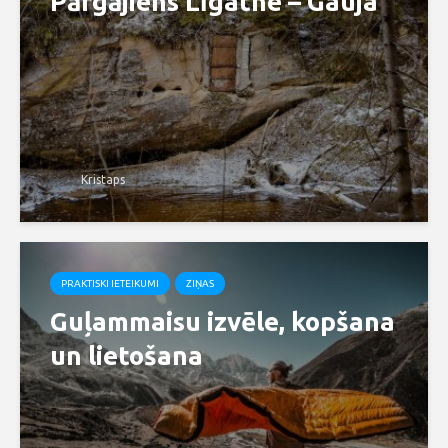
Pārgājiens Līgatne – Gauja
Kristaps
PRAKTISKI IETEIKUMI
ZIŅAS
Guļammaisu izvēle, kopšana
un lietošana