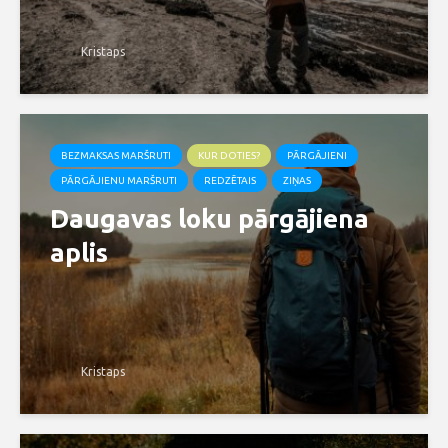
Kristaps
BEZMAKSAS MARŠRUTI
KUR DOTIES?
PĀRGĀJIENI
PĀRGĀJIENU MARŠRUTI
REDZĒTAIS
ZIŅAS
Daugavas loku pārgājiena
aplis
Kristaps