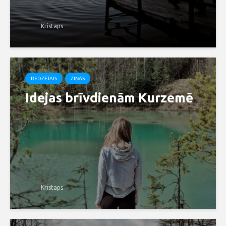
Kristaps
REDZĒTAIS
ZIŅAS
Idejas brīvdienām Kurzemē
Kristaps