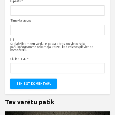
E-pasts
*
Tīmekļa vietne
Saglabājiet manu vārdu, e-pasta adresi un vietni šajā
pārlūkprogrammā nākamajai reizei, kad vēlēšos pievienot
komentāru.
Cik ir 3 + 4?
*
Tev varētu patik