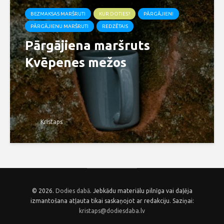
BEZMAKSAS MARŠRUTI
KUR DOTIES?
PĀRGĀJIENI
PĀRGĀJIENU MARŠRUTI
REDZĒTAIS
Pārgājiena maršruts
Kvēpenes mežos
Kristaps
© 2026.
Dodies dabā
. Jebkādu materiālu pilnīga vai daļēja
izmantošana atļauta tikai saskaņojot ar redakciju. Saziņai:
kristaps@dodiesdaba.lv