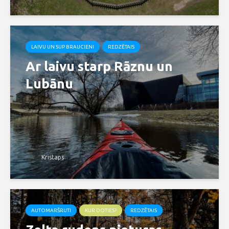
LAIVU UN SUP BRAUCIENI
REDZĒTAIS
Ar laivu starp Rāznu un
Lubānu
Kristaps
AUTOMARŠRUTI
KUR DOTIES?
REDZĒTAIS