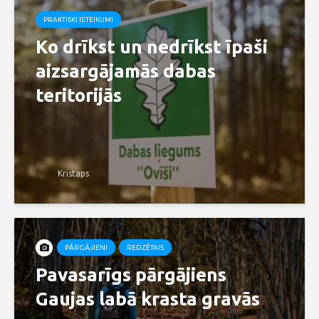
PRAKTISKI IETEIKUMI
Ko drīkst un nedrīkst īpaši
aizsargājamās dabas
teritorijās
Kristaps
PĀRGĀJIENI
REDZĒTAIS
Pavasarīgs pārgājiens
Gaujas labā krasta gravās