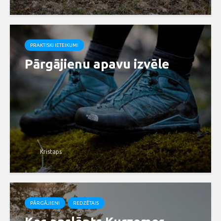
PRAKTISKI IETEIKUMI
Pārgājienu apavu izvēle
Kristaps
PĀRGĀJIENI
REDZĒTAIS