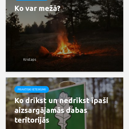
Ko var mežā?
Kristaps
PRAKTISKI IETEIKUMI
Ko drīkst un nedrīkst īpaši
aizsargājamās dabas
teritorijās