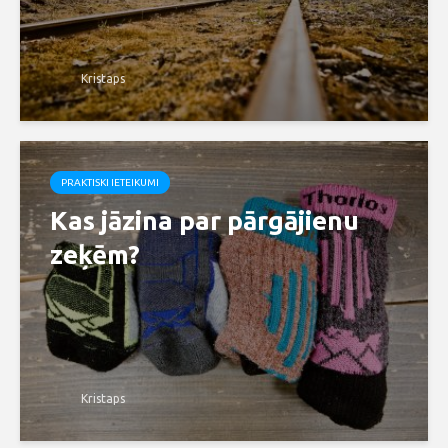
Kristaps
PRAKTISKI IETEIKUMI
Kas jāzina par pārgājienu
zeķēm?
Kristaps