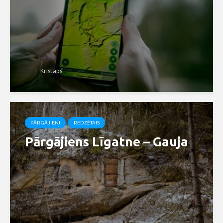
Kristaps
PĀRGĀJIENI
REDZĒTAIS
Pārgājiens Līgatne – Gauja