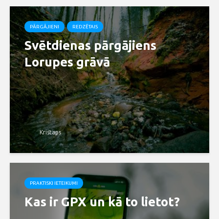
PĀRGĀJIENI
REDZĒTAIS
Svētdienas pārgājiens
Lorupes grāvā
Kristaps
PRAKTISKI IETEIKUMI
Kas ir GPX un kā to lietot?