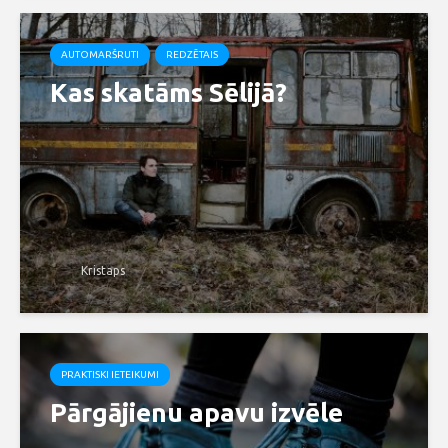
AUTOMARŠRUTI
REDZĒTAIS
Kas skatāms Sēlijā?
Kristaps
PRAKTISKI IETEIKUMI
Pārgājienu apavu izvēle