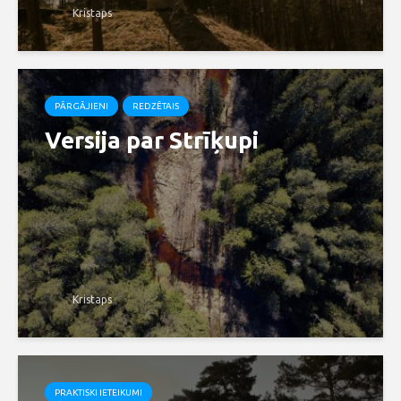
Kristaps
PĀRGĀJIENI
REDZĒTAIS
Versija par Strīķupi
Kristaps
PRAKTISKI IETEIKUMI