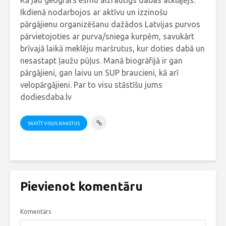
Ikdienā nodarbojos ar aktīvu un izzinošu
pārgājienu organizēšanu dažādos Latvijas purvos
pārvietojoties ar purva/sniega kurpēm, savukārt
brīvajā laikā meklēju maršrutus, kur doties dabā un
nesastapt ļaužu pūļus. Manā biogrāfijā ir gan
pārgājieni, gan laivu un SUP braucieni, kā arī
velopārgājieni. Par to visu stāstīšu jums
dodiesdaba.lv
SKATĪT VISUS RAKSTUS
Pievienot komentāru
Komentārs