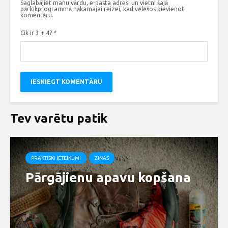
Saglabājiet manu vārdu, e-pasta adresi un vietni šajā
pārlūkprogrammā nākamajai reizei, kad vēlēšos pievienot
komentāru.
Cik ir 3 + 4?
*
Tev varētu patik
PRAKTISKI IETEIKUMI
ZIŅAS
Pārgājienu apavu kopšana