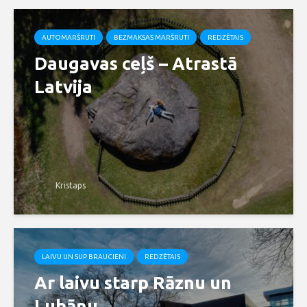
AUTOMARŠRUTI
BEZMAKSAS MARŠRUTI
REDZĒTAIS
Daugavas ceļš – Atrastā
Latvija
Kristaps
LAIVU UN SUP BRAUCIENI
REDZĒTAIS
Ar laivu starp Rāznu un
Lubānu