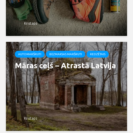
Kristaps
AUTOMARŠRUTI
BEZMAKSAS MARŠRUTI
REDZĒTAIS
Māras ceļš – Atrastā Latvija
Kristaps