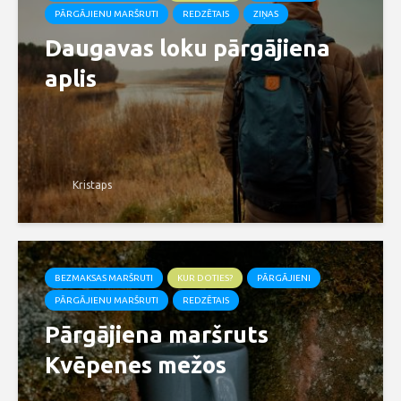
PĀRGĀJIENU MARŠRUTI
REDZĒTAIS
ZIŅAS
Daugavas loku pārgājiena
aplis
Kristaps
BEZMAKSAS MARŠRUTI
KUR DOTIES?
PĀRGĀJIENI
PĀRGĀJIENU MARŠRUTI
REDZĒTAIS
Pārgājiena maršruts
Kvēpenes mežos