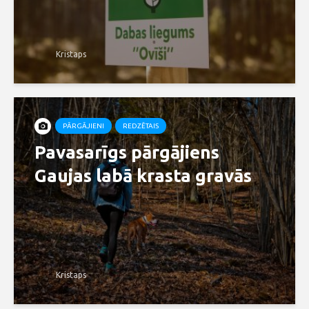
Kristaps
PĀRGĀJIENI
REDZĒTAIS
Pavasarīgs pārgājiens
Gaujas labā krasta gravās
Kristaps