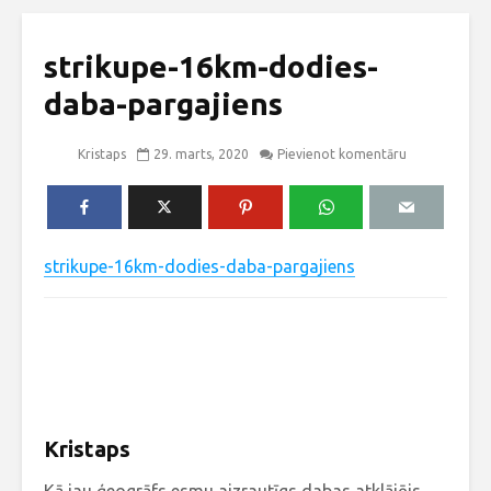
strikupe-16km-dodies-
daba-pargajiens
Kristaps
29. marts, 2020
Pievienot komentāru
strikupe-16km-dodies-daba-pargajiens
Kristaps
Kā jau ģeogrāfs esmu aizrautīgs dabas atklājējs.