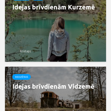
Idejas brīvdienām Kurzemē
Kristaps
REDZĒTAIS
Idejas brīvdienām Vidzemē