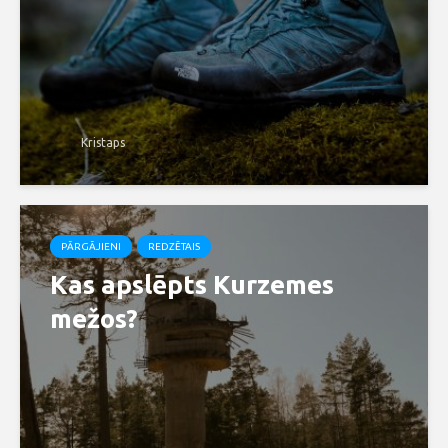
Kristaps
PĀRGĀJIENI
REDZĒTAIS
Kas apslēpts Kurzemes
mežos?