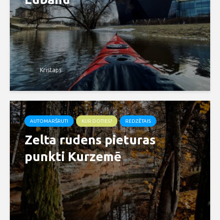
Kristaps
AUTOMARŠRUTI
KUR DOTIES?
REDZĒTAIS
Zelta rudens pieturas
punkti Kurzemē