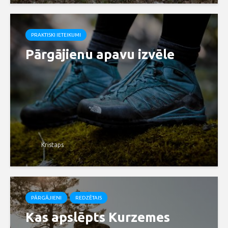
PRAKTISKI IETEIKUMI
Pārgājienu apavu izvēle
Kristaps
PĀRGĀJIENI
REDZĒTAIS
Kas apslēpts Kurzemes