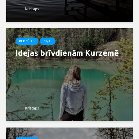
Kristaps
REDZĒTAIS
ZIŅAS
Idejas brīvdienām Kurzemē
Kristaps