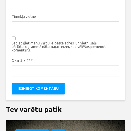
Tīmekļa vietne
Saglabājiet manu vārdu, e-pasta adresi un vietni šajā
pārlūkprogrammā nākamajai reizei, kad vēlēšos pievienot
komentāru.
Cik ir 3 + 4?
*
Tev varētu patik