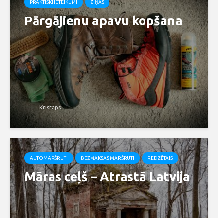
PRAKTISKI IETEIKUMI
ZIŅAS
Pārgājienu apavu kopšana
Kristaps
AUTOMARŠRUTI
BEZMAKSAS MARŠRUTI
REDZĒTAIS
Māras ceļš – Atrastā Latvija