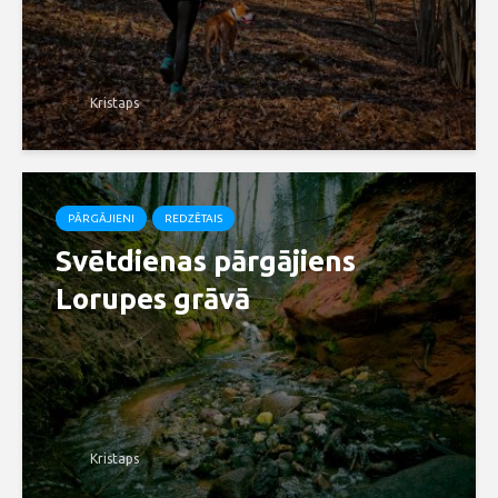
Kristaps
PĀRGĀJIENI
REDZĒTAIS
Svētdienas pārgājiens
Lorupes grāvā
Kristaps