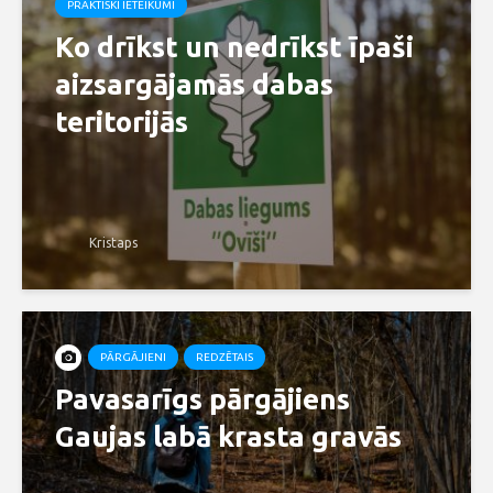
PRAKTISKI IETEIKUMI
Ko drīkst un nedrīkst īpaši
aizsargājamās dabas
teritorijās
Kristaps
PĀRGĀJIENI
REDZĒTAIS
Pavasarīgs pārgājiens
Gaujas labā krasta gravās