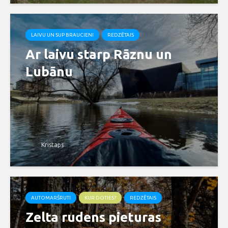
LAIVU UN SUP BRAUCIENI
REDZĒTAIS
Ar laivu starp Rāznu un
Lubānu
Kristaps
AUTOMARŠRUTI
KUR DOTIES?
REDZĒTAIS
Zelta rudens pieturas