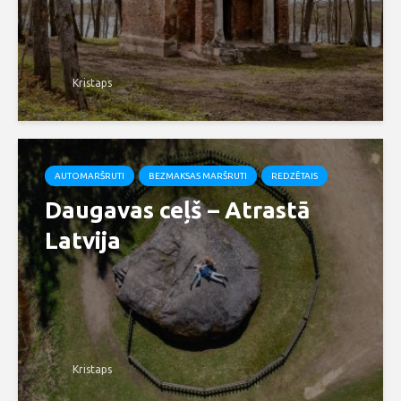
Kristaps
AUTOMARŠRUTI
BEZMAKSAS MARŠRUTI
REDZĒTAIS
Daugavas ceļš – Atrastā
Latvija
Kristaps