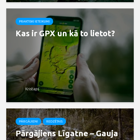
PRAKTISKI IETEIKUMI
Kas ir GPX un kā to lietot?
Kristaps
PĀRGĀJIENI
REDZĒTAIS
Pārgājiens Līgatne – Gauja