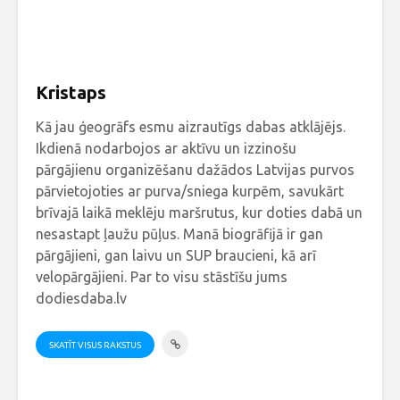
Kristaps
Kā jau ģeogrāfs esmu aizrautīgs dabas atklājējs.
Ikdienā nodarbojos ar aktīvu un izzinošu
pārgājienu organizēšanu dažādos Latvijas purvos
pārvietojoties ar purva/sniega kurpēm, savukārt
brīvajā laikā meklēju maršrutus, kur doties dabā un
nesastapt ļaužu pūļus. Manā biogrāfijā ir gan
pārgājieni, gan laivu un SUP braucieni, kā arī
velopārgājieni. Par to visu stāstīšu jums
dodiesdaba.lv
SKATĪT VISUS RAKSTUS