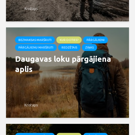
Kristaps
BEZMAKSAS MARŠRUTI
KUR DOTIES?
PĀRGĀJIENI
PĀRGĀJIENU MARŠRUTI
REDZĒTAIS
ZIŅAS
Daugavas loku pārgājiena
aplis
Kristaps