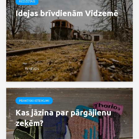
REDZĒTAIS
Idejas brīvdienām Vidzemē
Kristaps
PRAKTISKI IETEIKUMI
Kas jāzina par pārgājienu
zeķēm?