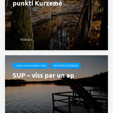
punkti Kurzemē
Kristaps
LAIVU UN SUP BRAUCIENI
PRAKTISKI IETEIKUMI
SUP – viss par un ap