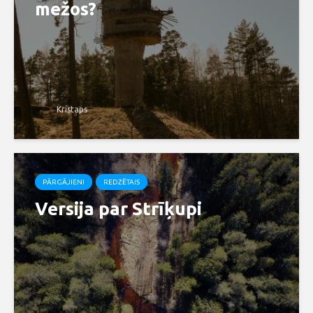
mežos?
Kristaps
PĀRGĀJIENI
REDZĒTAIS
Versija par Strīķupi