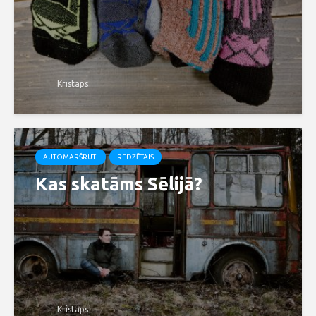
Kristaps
AUTOMARŠRUTI
REDZĒTAIS
Kas skatāms Sēlijā?
Kristaps