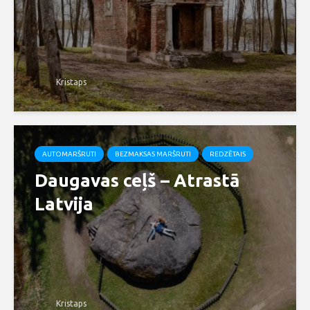
Kristaps
AUTOMARŠRUTI
BEZMAKSAS MARŠRUTI
REDZĒTAIS
Daugavas ceļš – Atrastā
Latvija
Kristaps