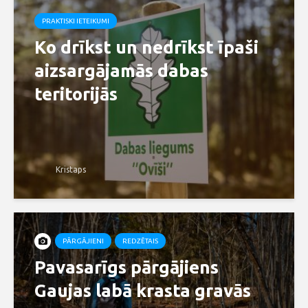
PRAKTISKI IETEIKUMI
Ko drīkst un nedrīkst īpaši
aizsargājamās dabas
teritorijās
Kristaps
PĀRGĀJIENI
REDZĒTAIS
Pavasarīgs pārgājiens
Gaujas labā krasta gravās