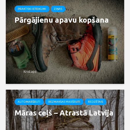
PRAKTISKI IETEIKUMI
ZIŅAS
Pārgājienu apavu kopšana
Kristaps
AUTOMARŠRUTI
BEZMAKSAS MARŠRUTI
REDZĒTAIS
Māras ceļš – Atrastā Latvija