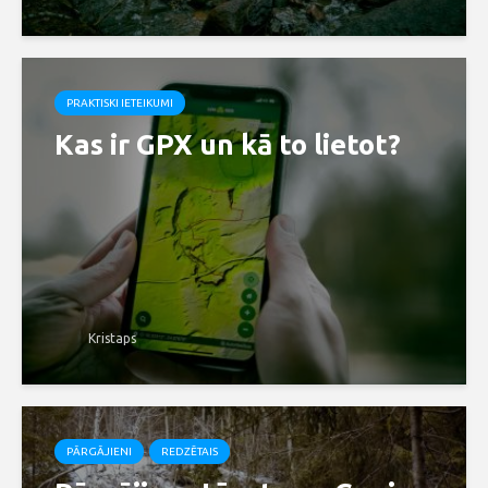
PRAKTISKI IETEIKUMI
Kas ir GPX un kā to lietot?
Kristaps
PĀRGĀJIENI
REDZĒTAIS