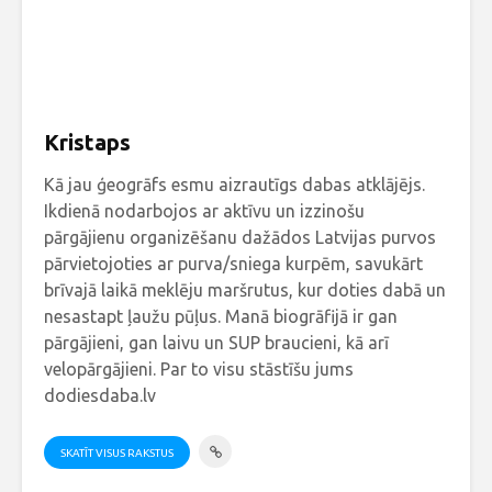
Kristaps
Kā jau ģeogrāfs esmu aizrautīgs dabas atklājējs.
Ikdienā nodarbojos ar aktīvu un izzinošu
pārgājienu organizēšanu dažādos Latvijas purvos
pārvietojoties ar purva/sniega kurpēm, savukārt
brīvajā laikā meklēju maršrutus, kur doties dabā un
nesastapt ļaužu pūļus. Manā biogrāfijā ir gan
pārgājieni, gan laivu un SUP braucieni, kā arī
velopārgājieni. Par to visu stāstīšu jums
dodiesdaba.lv
SKATĪT VISUS RAKSTUS