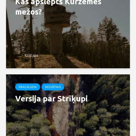
Kas apslēpts Kurzemes
mežos?
Kristaps
PĀRGĀJIENI
REDZĒTAIS
Versija par Strīķupi