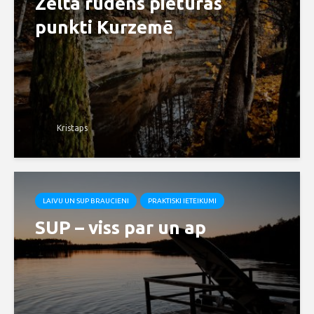
Zelta rudens pieturas
punkti Kurzemē
Kristaps
LAIVU UN SUP BRAUCIENI
PRAKTISKI IETEIKUMI
SUP – viss par un ap