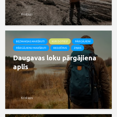
Kristaps
BEZMAKSAS MARŠRUTI
KUR DOTIES?
PĀRGĀJIENI
PĀRGĀJIENU MARŠRUTI
REDZĒTAIS
ZIŅAS
Daugavas loku pārgājiena
aplis
Kristaps