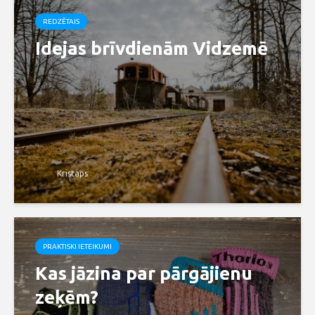
REDZĒTAIS
Idejas brīvdienām Vidzemē
Kristaps
PRAKTISKI IETEIKUMI
Kas jāzina par pārgājienu
zeķēm?