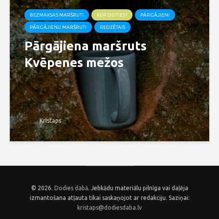
BEZMAKSAS MARŠRUTI
KUR DOTIES?
PĀRGĀJIENI
PĀRGĀJIENU MARŠRUTI
REDZĒTAIS
Pārgājiena maršruts
Kvēpenes mežos
Kristaps
© 2026.
Dodies dabā
. Jebkādu materiālu pilnīga vai daļēja
izmantošana atļauta tikai saskaņojot ar redakciju. Saziņai:
kristaps@dodiesdaba.lv