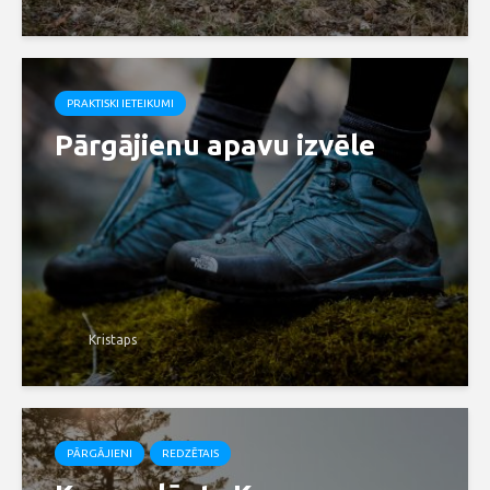
PRAKTISKI IETEIKUMI
Pārgājienu apavu izvēle
Kristaps
PĀRGĀJIENI
REDZĒTAIS