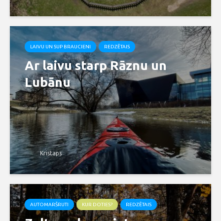
LAIVU UN SUP BRAUCIENI
REDZĒTAIS
Ar laivu starp Rāznu un
Lubānu
Kristaps
AUTOMARŠRUTI
KUR DOTIES?
REDZĒTAIS