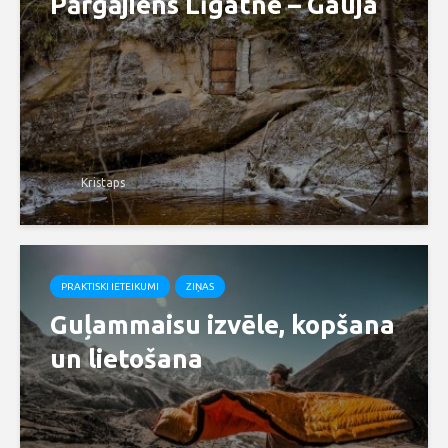
Pārgājiens Līgatne – Gauja
Kristaps
PRAKTISKI IETEIKUMI
ZIŅAS
Guļammaisu izvēle, kopšana
un lietošana