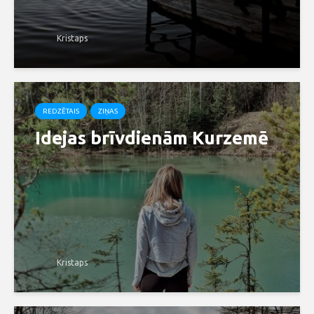
Kristaps
REDZĒTAIS
ZIŅAS
Idejas brīvdienām Kurzemē
Kristaps