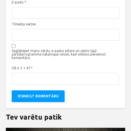
E-pasts
*
Tīmekļa vietne
Saglabājiet manu vārdu, e-pasta adresi un vietni šajā
pārlūkprogrammā nākamajai reizei, kad vēlēšos pievienot
komentāru.
Cik ir 3 + 4?
*
Tev varētu patik