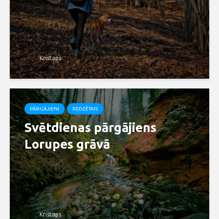
Kristaps
PĀRGĀJIENI
REDZĒTAIS
Svētdienas pārgājiens
Lorupes grāvā
Kristaps