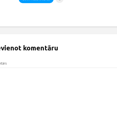
evienot komentāru
tārs