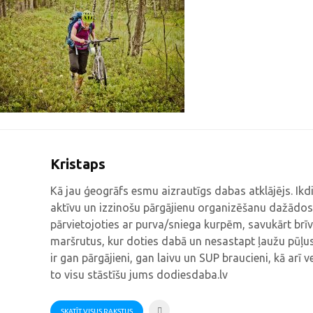
Kristaps
Kā jau ģeogrāfs esmu aizrautīgs dabas atklājējs. Ik
aktīvu un izzinošu pārgājienu organizēšanu dažādos
pārvietojoties ar purva/sniega kurpēm, savukārt brīv
maršrutus, kur doties dabā un nesastapt ļaužu pūļus
ir gan pārgājieni, gan laivu un SUP braucieni, kā arī v
to visu stāstīšu jums dodiesdaba.lv
SKATĪT VISUS RAKSTUS