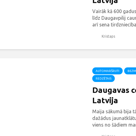
Latvija
Vairāk kā 600 gadus
līdz Daugavpilij caurv
arī sena tirdzniecīb
lieliski atklāj vietēj
Kristaps
arhitektūru un māks
AUTOMARŠRUTI
BEZM
REDZĒTAIS
Daugavas ce
Latvija
Maija sākumā bija t
dažādus jaunatklātu
viens no šādiem mar
Daugavu no Ogres lī