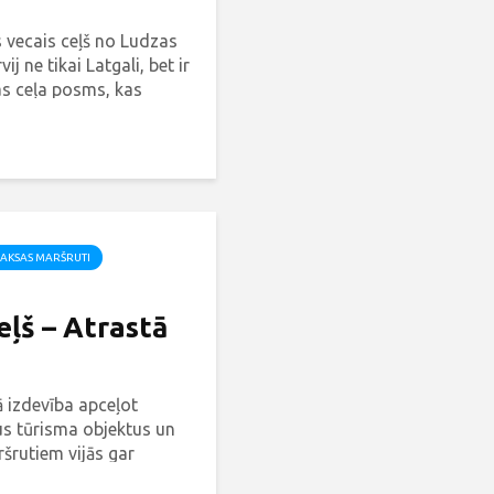
 vecais ceļš no Ludzas
ij ne tikai Latgali, bet ir
as ceļa posms, kas
o dabu, tradīcijas,
lu.
AKSAS MARŠRUTI
ļš – Atrastā
ā izdevība apceļot
s tūrisma objektus un
šrutiem vijās gar
dz pat Krāslavai,