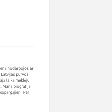
dienā nodarbojos ar
 Latvijas purvos
ajā laikā meklēju
. Manā biogrāfijā
elopārgājieni. Par