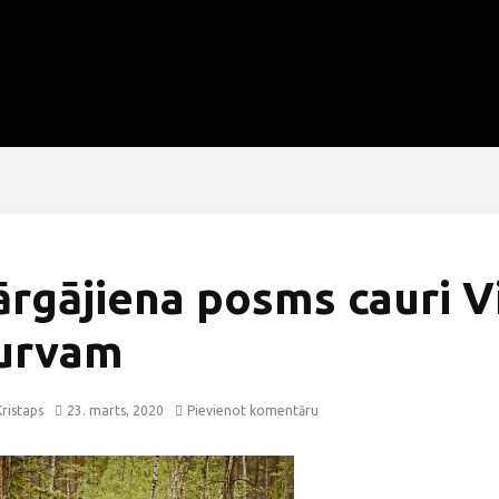
ārgājiena posms cauri V
urvam
ristaps
23. marts, 2020
Pievienot komentāru