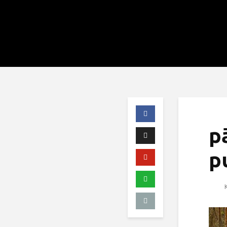
p
p
K