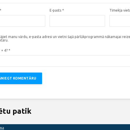
*
E-pasts
*
Tīmekļa vie
ājiet manu vārdu, e-pasta adresi un vietni šajā pārlūkprogrammā nākamajai reize
tāru.
3 + 4?
*
ētu patik