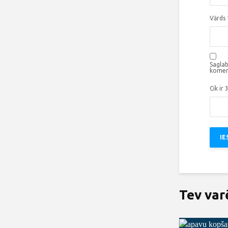
Vārds
Saglab
komen
Cik ir 
Tev var