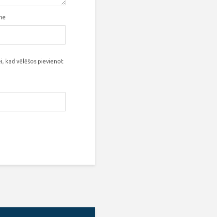
tne
i, kad vēlēšos pievienot