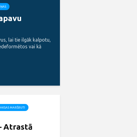
IŅAS
 apavu
s, lai tie ilgāk kalpotu,
edeformētos vai kā
AKSAS MARŠRUTI
– Atrastā