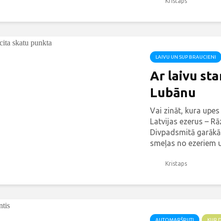
Kristaps
attiecīgi arī nosau
LAIVU UN SUP BRAUCIENI
Ar laivu st
Lubānu
Vai zināt, kura upes
Latvijas ezerus – R
Divpadsmitā garākā
smeļas no ezeriem u
pat 7 metrus dziļa. 
ar 116...
Kristaps
AUTOMARŠRUTI
KUR 