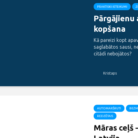
PRAKTISKI IETEIKUMI
Z
Pārgājienu
kopšana
Kā pareizi kopt apavu
saglabātos sausi, n
citādi nebojātos?
Kristaps
AUTOMARŠRUTI
BEZM
REDZĒTAIS
Māras ceļš 