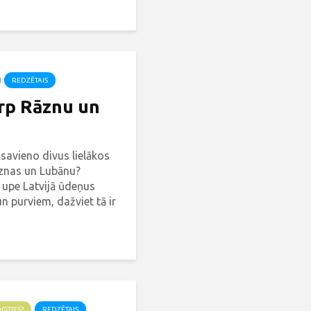
kums - Daugavas ceļš.
REDZĒTAIS
arp Rāznu un
 savieno divus lielākos
āznas un Lubānu?
 upe Latvijā ūdeņus
n purviem, dažviet tā ir
Tā ir Rēzekne jeb Rēzne
DOTIES?
REDZĒTAIS