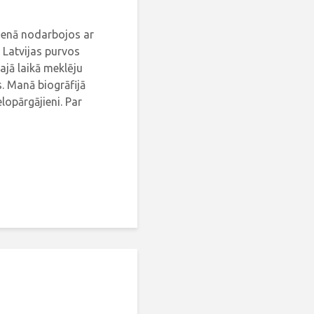
dienā nodarbojos ar
 Latvijas purvos
ajā laikā meklēju
. Manā biogrāfijā
elopārgājieni. Par