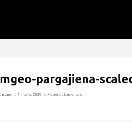
vmgeo-pargajiena-scale
ristaps
1. marts, 2020
Pievienot komentāru