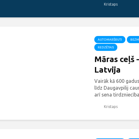
Kristaps
AUTOMARŠRUTI
BEZM
REDZĒTAIS
Māras ceļš 
Latvija
Vairāk kā 600 gadus
līdz Daugavpilij caurv
arī sena tirdzniecīb
lieliski atklāj vietēj
Kristaps
arhitektūru un māks