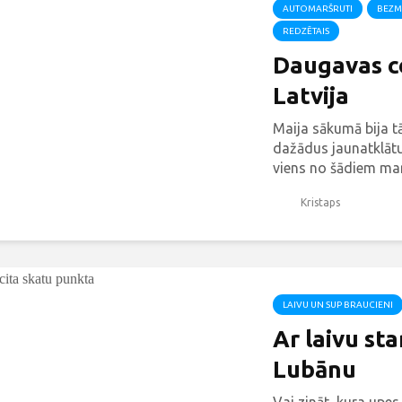
AUTOMARŠRUTI
BEZM
REDZĒTAIS
Daugavas ce
Latvija
Maija sākumā bija t
dažādus jaunatklātu
viens no šādiem mar
Daugavu no Ogres lī
Kristaps
attiecīgi arī nosau
LAIVU UN SUP BRAUCIENI
Ar laivu st
Lubānu