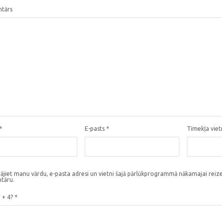
tārs
*
E-pasts
*
Tīmekļa vie
ājiet manu vārdu, e-pasta adresi un vietni šajā pārlūkprogrammā nākamajai reize
tāru.
3 + 4?
*