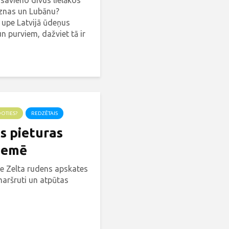
 savieno divus lielākos
āznas un Lubānu?
 upe Latvijā ūdeņus
n purviem, dažviet tā ir
Tā ir Rēzekne jeb Rēzne
DOTIES?
REDZĒTAIS
s pieturas
zemē
ie Zelta rudens apskates
maršruti un atpūtas