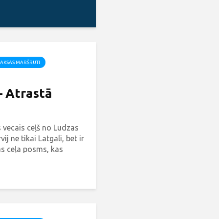
AKSAS MARŠRUTI
– Atrastā
 vecais ceļš no Ludzas
ij ne tikai Latgali, bet ir
as ceļa posms, kas
o dabu, tradīcijas,
lu.