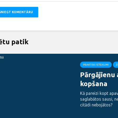
ētu patik
PRAKTISKI IETEIKUMI
Z
Pārgājienu
kopšana
Kā pareizi kopt apavu
saglabātos sausi, n
citādi nebojātos?