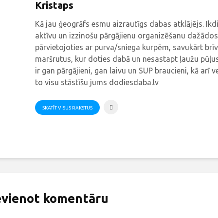
Kristaps
Kā jau ģeogrāfs esmu aizrautīgs dabas atklājējs. Ik
aktīvu un izzinošu pārgājienu organizēšanu dažādos
pārvietojoties ar purva/sniega kurpēm, savukārt brīv
maršrutus, kur doties dabā un nesastapt ļaužu pūļus
ir gan pārgājieni, gan laivu un SUP braucieni, kā arī v
to visu stāstīšu jums dodiesdaba.lv
SKATĪT VISUS RAKSTUS
evienot komentāru