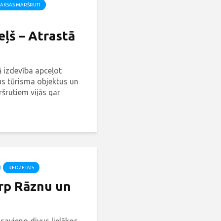
AKSAS MARŠRUTI
ļš – Atrastā
ā izdevība apceļot
s tūrisma objektus un
šrutiem vijās gar
dz pat Krāslavai,
kums - Daugavas ceļš.
REDZĒTAIS
arp Rāznu un