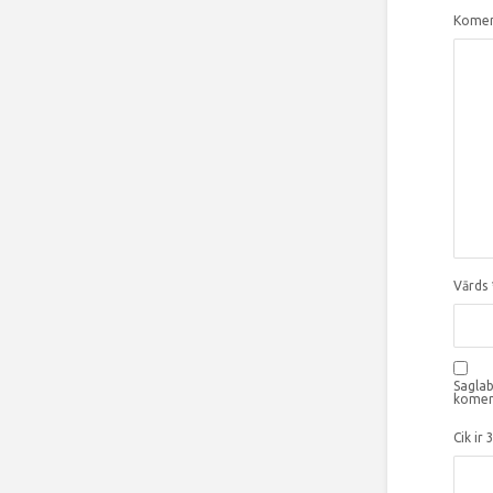
Komen
Vārds
Saglab
komen
Cik ir 