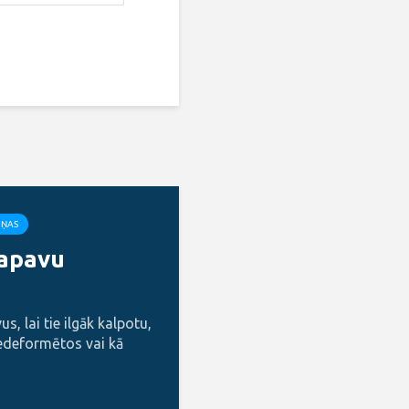
IŅAS
 apavu
s, lai tie ilgāk kalpotu,
edeformētos vai kā