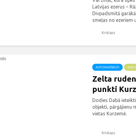
Vai zināt, kura upes
Latvijas ezerus – R
Divpadsmitā garākā
smeļas no ezeriem u
pat 7 metrus dziļa. 
ar 116...
Kristaps
AUTOMARŠRUTI
KUR 
Zelta ruden
punkti Kur
Dodies Dabā ieteikt
objekti, pārgājienu 
vietas Kurzemē.
Kristaps