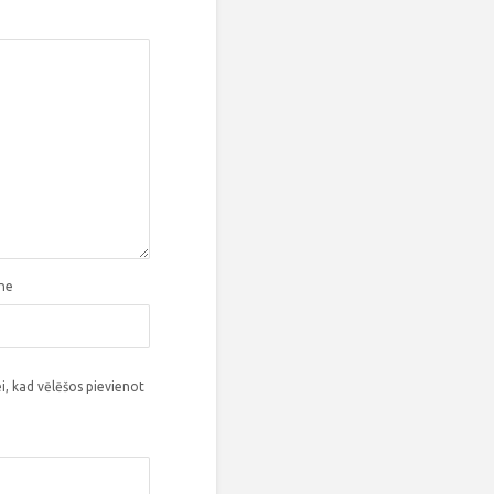
tne
i, kad vēlēšos pievienot