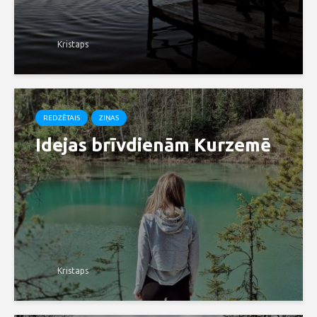
Kristaps
REDZĒTAIS
ZIŅAS
Idejas brīvdienām Kurzemē
Kristaps