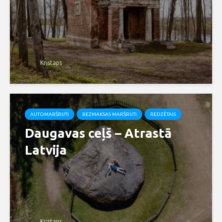
Kristaps
AUTOMARŠRUTI
BEZMAKSAS MARŠRUTI
REDZĒTAIS
Daugavas ceļš – Atrastā
Latvija
Kristaps