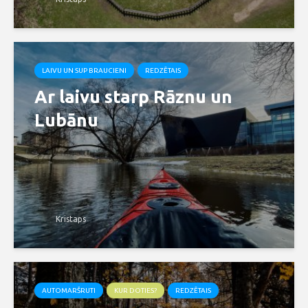
LAIVU UN SUP BRAUCIENI
REDZĒTAIS
Ar laivu starp Rāznu un
Lubānu
Kristaps
AUTOMARŠRUTI
KUR DOTIES?
REDZĒTAIS