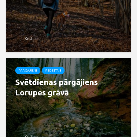
Kristaps
PĀRGĀJIENI
REDZĒTAIS
Svētdienas pārgājiens
Lorupes grāvā
Kristaps