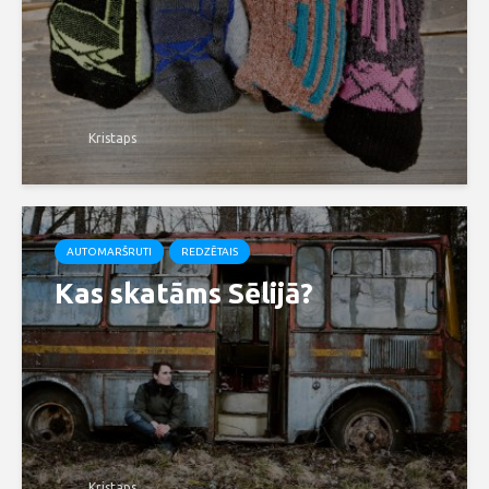
Kristaps
AUTOMARŠRUTI
REDZĒTAIS
Kas skatāms Sēlijā?
Kristaps