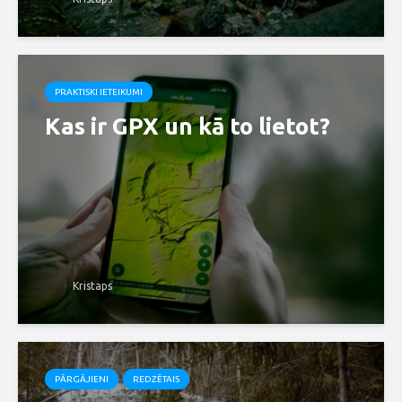
PRAKTISKI IETEIKUMI
Kas ir GPX un kā to lietot?
Kristaps
PĀRGĀJIENI
REDZĒTAIS