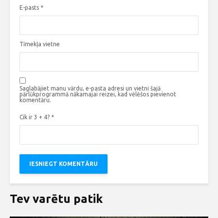
E-pasts
*
Tīmekļa vietne
Saglabājiet manu vārdu, e-pasta adresi un vietni šajā
pārlūkprogrammā nākamajai reizei, kad vēlēšos pievienot
komentāru.
Cik ir 3 + 4?
*
Tev varētu patik