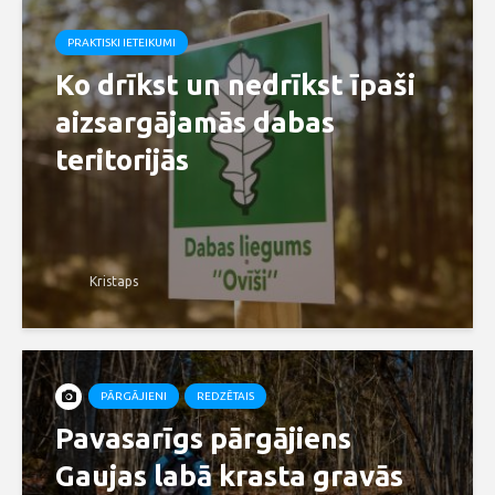
PRAKTISKI IETEIKUMI
Ko drīkst un nedrīkst īpaši
aizsargājamās dabas
teritorijās
Kristaps
PĀRGĀJIENI
REDZĒTAIS
Pavasarīgs pārgājiens
Gaujas labā krasta gravās