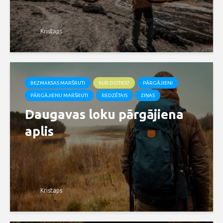
Kristaps
BEZMAKSAS MARŠRUTI
KUR DOTIES?
PĀRGĀJIENI
PĀRGĀJIENU MARŠRUTI
REDZĒTAIS
ZIŅAS
Daugavas loku pārgājiena
aplis
Kristaps