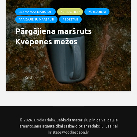
BEZMAKSAS MARŠRUTI
KUR DOTIES?
PĀRGĀJIENI
PĀRGĀJIENU MARŠRUTI
REDZĒTAIS
Pārgājiena maršruts
Kvēpenes mežos
Kristaps
© 2026.
Dodies dabā
. Jebkādu materiālu pilnīga vai daļēja
izmantošana atļauta tikai saskaņojot ar redakciju. Saziņai:
kristaps@dodiesdaba.lv