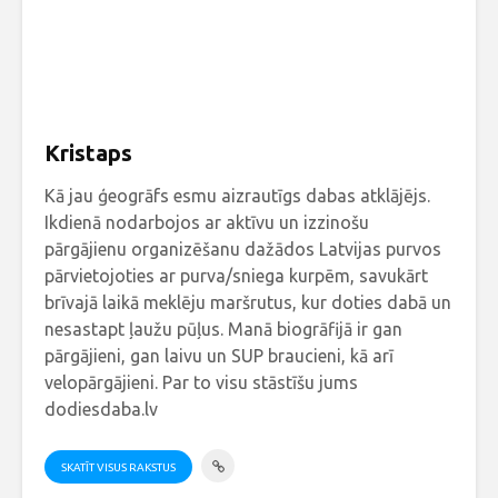
Kristaps
Kā jau ģeogrāfs esmu aizrautīgs dabas atklājējs.
Ikdienā nodarbojos ar aktīvu un izzinošu
pārgājienu organizēšanu dažādos Latvijas purvos
pārvietojoties ar purva/sniega kurpēm, savukārt
brīvajā laikā meklēju maršrutus, kur doties dabā un
nesastapt ļaužu pūļus. Manā biogrāfijā ir gan
pārgājieni, gan laivu un SUP braucieni, kā arī
velopārgājieni. Par to visu stāstīšu jums
dodiesdaba.lv
SKATĪT VISUS RAKSTUS