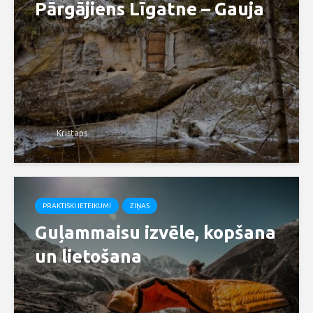
Pārgājiens Līgatne – Gauja
Kristaps
PRAKTISKI IETEIKUMI
ZIŅAS
Guļammaisu izvēle, kopšana
un lietošana