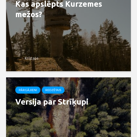
Kas apslēpts Kurzemes
mežos?
Kristaps
PĀRGĀJIENI
REDZĒTAIS
Versija par Strīķupi