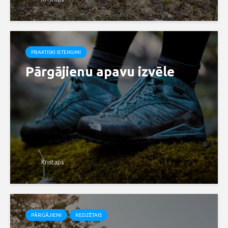
PRAKTISKI IETEIKUMI
Pārgājienu apavu izvēle
Kristaps
PĀRGĀJIENI
REDZĒTAIS