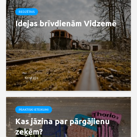
REDZĒTAIS
Idejas brīvdienām Vidzemē
Kristaps
PRAKTISKI IETEIKUMI
Kas jāzina par pārgājienu
zeķēm?