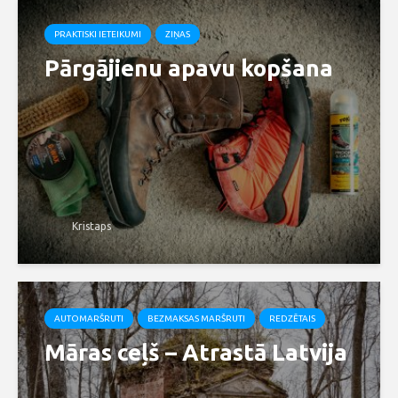
PRAKTISKI IETEIKUMI
ZIŅAS
Pārgājienu apavu kopšana
Kristaps
AUTOMARŠRUTI
BEZMAKSAS MARŠRUTI
REDZĒTAIS
Māras ceļš – Atrastā Latvija