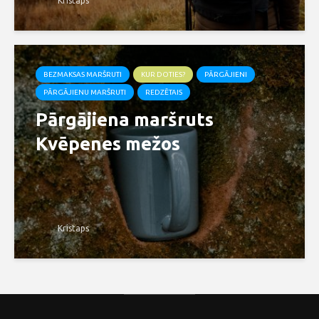
Kristaps
BEZMAKSAS MARŠRUTI
KUR DOTIES?
PĀRGĀJIENI
PĀRGĀJIENU MARŠRUTI
REDZĒTAIS
Pārgājiena maršruts
Kvēpenes mežos
Kristaps