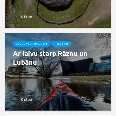
Kristaps
LAIVU UN SUP BRAUCIENI
REDZĒTAIS
Ar laivu starp Rāznu un
Lubānu
Kristaps