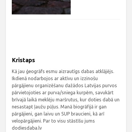
Kristaps
Kā jau ģeogrāfs esmu aizrautīgs dabas atklājējs.
Ikdienā nodarbojos ar aktīvu un izzinošu
pārgājienu organizēšanu dažādos Latvijas purvos
pārvietojoties ar purva/sniega kurpēm, savukārt
brīvajā laikā meklēju maršrutus, kur doties dabā un
nesastapt ļaužu pūļus. Manā biogrāfijā ir gan
pārgājieni, gan laivu un SUP braucieni, kā arī
velopārgājieni. Par to visu stāstīšu jums
dodiesdaba.lv