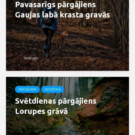
Pavasarīgs pārgājiens
Gaujas labā krasta gravās
Kristaps
PĀRGĀJIENI
REDZĒTAIS
Svētdienas pārgājiens
Lorupes grāvā