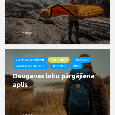
Kristaps
BEZMAKSAS MARŠRUTI
KUR DOTIES?
PĀRGĀJIENI
PĀRGĀJIENU MARŠRUTI
REDZĒTAIS
ZIŅAS
Daugavas loku pārgājiena
aplis