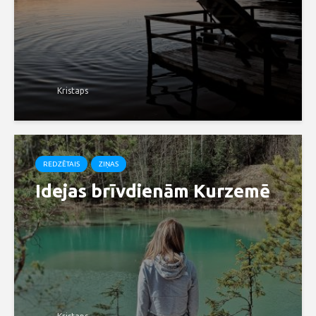
Kristaps
REDZĒTAIS
ZIŅAS
Idejas brīvdienām Kurzemē