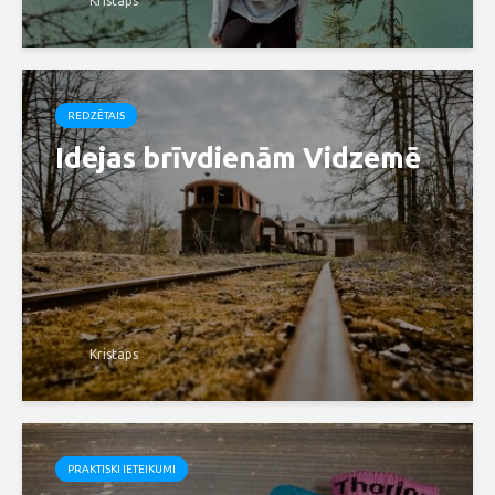
Kristaps
REDZĒTAIS
Idejas brīvdienām Vidzemē
Kristaps
PRAKTISKI IETEIKUMI