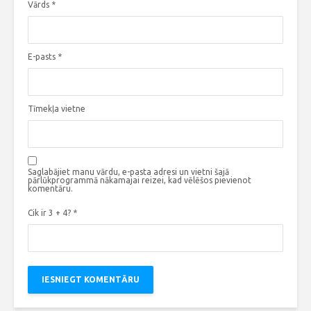
Vārds
*
E-pasts
*
Tīmekļa vietne
Saglabājiet manu vārdu, e-pasta adresi un vietni šajā
pārlūkprogrammā nākamajai reizei, kad vēlēšos pievienot
komentāru.
Cik ir 3 + 4?
*