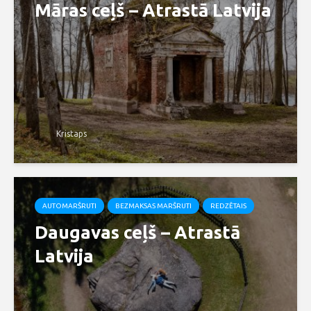
Māras ceļš – Atrastā Latvija
Kristaps
AUTOMARŠRUTI
BEZMAKSAS MARŠRUTI
REDZĒTAIS
Daugavas ceļš – Atrastā
Latvija