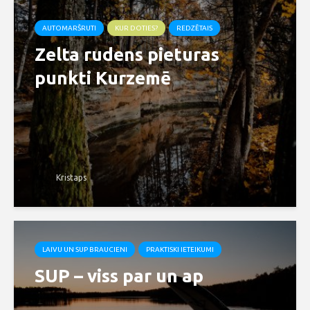
AUTOMARŠRUTI
KUR DOTIES?
REDZĒTAIS
Zelta rudens pieturas
punkti Kurzemē
Kristaps
LAIVU UN SUP BRAUCIENI
PRAKTISKI IETEIKUMI
SUP – viss par un ap