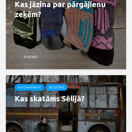
Kas jāzina par pārgājienu
zeķēm?
Kristaps
AUTOMARŠRUTI
REDZĒTAIS
Kas skatāms Sēlijā?