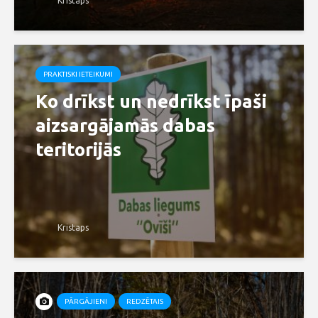
Kristaps
PRAKTISKI IETEIKUMI
Ko drīkst un nedrīkst īpaši
aizsargājamās dabas
teritorijās
Kristaps
PĀRGĀJIENI
REDZĒTAIS