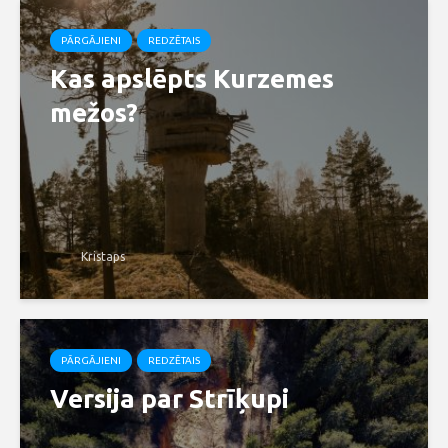
PĀRGĀJIENI
REDZĒTAIS
Kas apslēpts Kurzemes
mežos?
Kristaps
PĀRGĀJIENI
REDZĒTAIS
Versija par Strīķupi