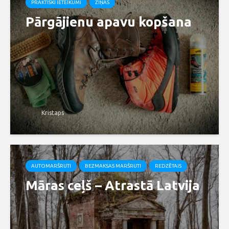
PRAKTISKI IETEIKUMI
ZIŅAS
Pārgājienu apavu kopšana
Kristaps
AUTOMARŠRUTI
BEZMAKSAS MARŠRUTI
REDZĒTAIS
Māras ceļš – Atrastā Latvija