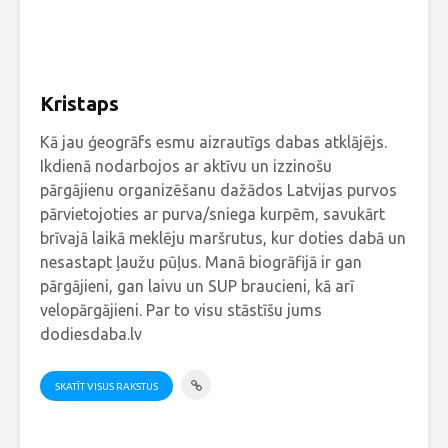
Kristaps
Kā jau ģeogrāfs esmu aizrautīgs dabas atklājējs.
Ikdienā nodarbojos ar aktīvu un izzinošu
pārgājienu organizēšanu dažādos Latvijas purvos
pārvietojoties ar purva/sniega kurpēm, savukārt
brīvajā laikā meklēju maršrutus, kur doties dabā un
nesastapt ļaužu pūļus. Manā biogrāfijā ir gan
pārgājieni, gan laivu un SUP braucieni, kā arī
velopārgājieni. Par to visu stāstīšu jums
dodiesdaba.lv
SKATĪT VISUS RAKSTUS