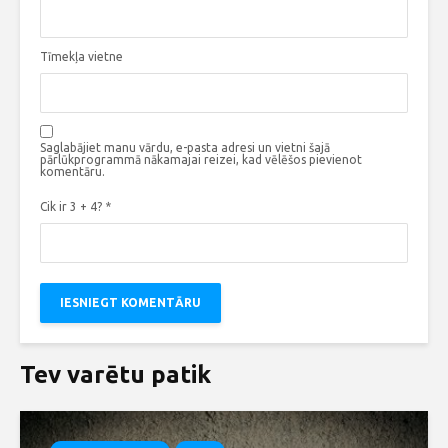
Tīmekļa vietne
Saglabājiet manu vārdu, e-pasta adresi un vietni šajā
pārlūkprogrammā nākamajai reizei, kad vēlēšos pievienot
komentāru.
Cik ir 3 + 4?
*
Tev varētu patik