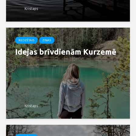
Kristaps
REDZĒTAIS
ZIŅAS
Idejas brīvdienām Kurzemē
Kristaps