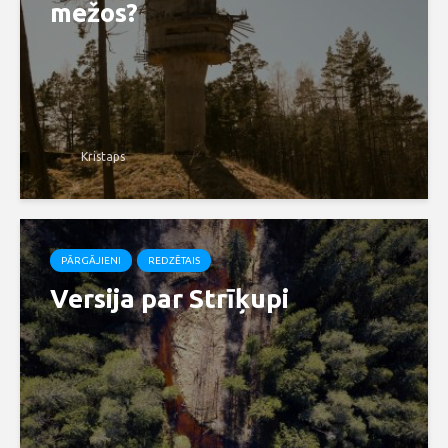
mežos?
Kristaps
PĀRGĀJIENI
REDZĒTAIS
Versija par Strīķupi