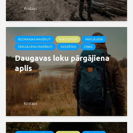
Kristaps
BEZMAKSAS MARŠRUTI
KUR DOTIES?
PĀRGĀJIENI
PĀRGĀJIENU MARŠRUTI
REDZĒTAIS
ZIŅAS
Daugavas loku pārgājiena
aplis
Kristaps