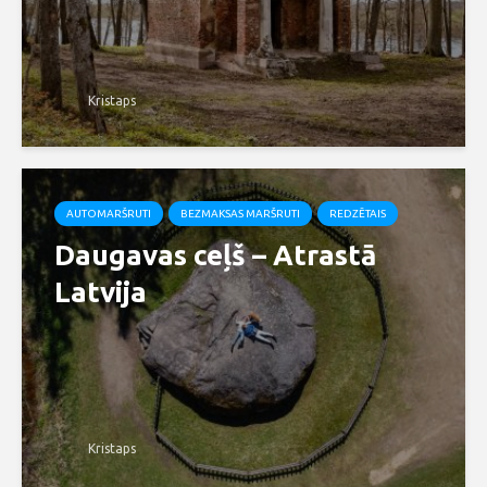
Kristaps
AUTOMARŠRUTI
BEZMAKSAS MARŠRUTI
REDZĒTAIS
Daugavas ceļš – Atrastā
Latvija
Kristaps