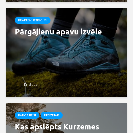
PRAKTISKI IETEIKUMI
Pārgājienu apavu izvēle
Kristaps
PĀRGĀJIENI
REDZĒTAIS
Kas apslēpts Kurzemes