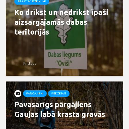
PRAKTISKI IETEIKUMI
Ko drīkst un nedrīkst īpaši
aizsargājamās dabas
teritorijās
Kristaps
PĀRGĀJIENI
REDZĒTAIS
Pavasarīgs pārgājiens
Gaujas labā krasta gravās