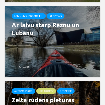
LAIVU UN SUP BRAUCIENI
REDZĒTAIS
Ar laivu starp Rāznu un
Lubānu
Kristaps
AUTOMARŠRUTI
KUR DOTIES?
REDZĒTAIS
Zelta rudens pieturas