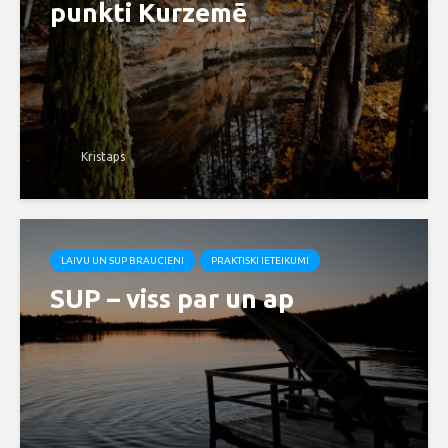
punkti Kurzemē
Kristaps
LAIVU UN SUP BRAUCIENI
PRAKTISKI IETEIKUMI
SUP – viss par un ap