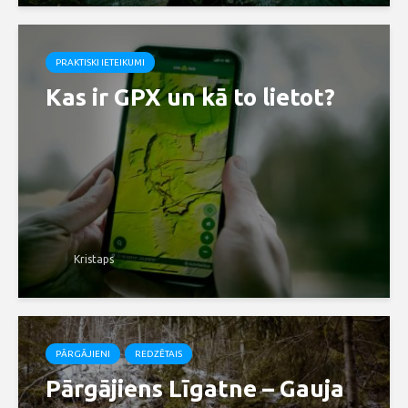
PRAKTISKI IETEIKUMI
Kas ir GPX un kā to lietot?
Kristaps
PĀRGĀJIENI
REDZĒTAIS
Pārgājiens Līgatne – Gauja