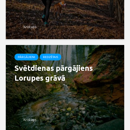
Kristaps
PĀRGĀJIENI
REDZĒTAIS
Svētdienas pārgājiens
Lorupes grāvā
Kristaps