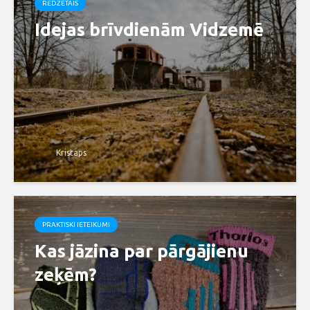
REDZĒTAIS
Idejas brīvdienām Vidzemē
Kristaps
PRAKTISKI IETEIKUMI
Kas jāzina par pārgājienu
zeķēm?