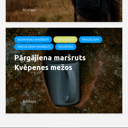
Kristaps
BEZMAKSAS MARŠRUTI
KUR DOTIES?
PĀRGĀJIENI
PĀRGĀJIENU MARŠRUTI
REDZĒTAIS
Pārgājiena maršruts
Kvēpenes mežos
Kristaps