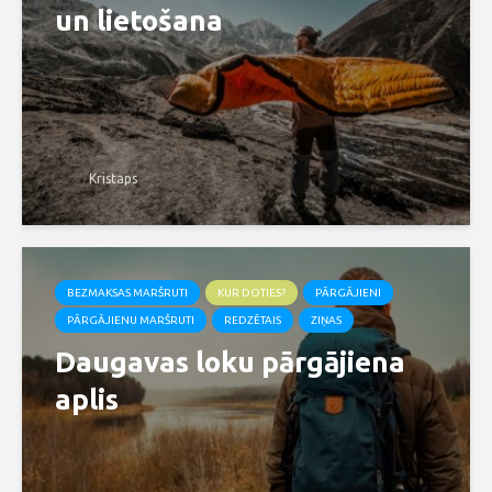
un lietošana
Kristaps
BEZMAKSAS MARŠRUTI
KUR DOTIES?
PĀRGĀJIENI
PĀRGĀJIENU MARŠRUTI
REDZĒTAIS
ZIŅAS
Daugavas loku pārgājiena
aplis