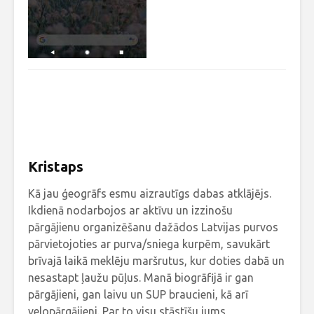
Kristaps
Kā jau ģeogrāfs esmu aizrautīgs dabas atklājējs.
Ikdienā nodarbojos ar aktīvu un izzinošu
pārgājienu organizēšanu dažādos Latvijas purvos
pārvietojoties ar purva/sniega kurpēm, savukārt
brīvajā laikā meklēju maršrutus, kur doties dabā un
nesastapt ļaužu pūļus. Manā biogrāfijā ir gan
pārgājieni, gan laivu un SUP braucieni, kā arī
velopārgājieni. Par to visu stāstīšu jums