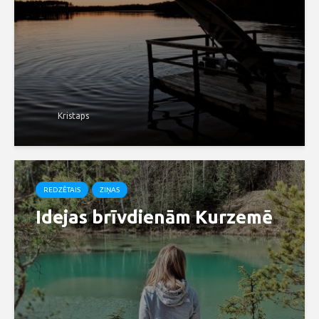
Kristaps
REDZĒTAIS
ZIŅAS
Idejas brīvdienām Kurzemē