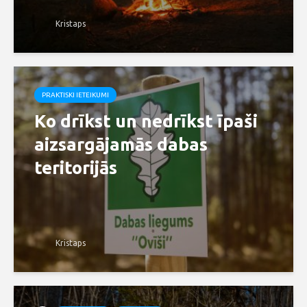
Kristaps
PRAKTISKI IETEIKUMI
Ko drīkst un nedrīkst īpaši
aizsargājamās dabas
teritorijās
Kristaps