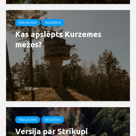
PĀRGĀJIENI
REDZĒTAIS
Kas apslēpts Kurzemes
mežos?
Kristaps
PĀRGĀJIENI
REDZĒTAIS
Versija par Strīķupi