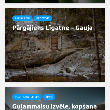
PĀRGĀJIENI
REDZĒTAIS
Pārgājiens Līgatne – Gauja
Kristaps
PRAKTISKI IETEIKUMI
ZIŅAS
Guļammaisu izvēle, kopšana