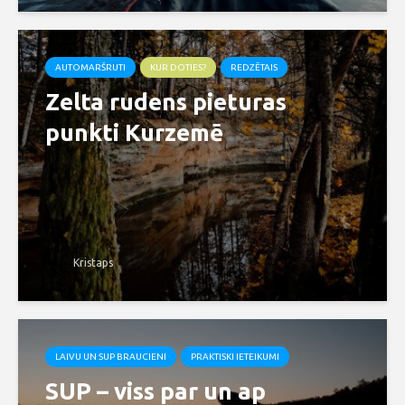
AUTOMARŠRUTI
KUR DOTIES?
REDZĒTAIS
Zelta rudens pieturas
punkti Kurzemē
Kristaps
LAIVU UN SUP BRAUCIENI
PRAKTISKI IETEIKUMI
SUP – viss par un ap