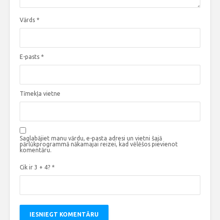
Vārds
*
E-pasts
*
Tīmekļa vietne
Saglabājiet manu vārdu, e-pasta adresi un vietni šajā
pārlūkprogrammā nākamajai reizei, kad vēlēšos pievienot
komentāru.
Cik ir 3 + 4?
*