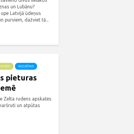
 savieno divus lielākos
āznas un Lubānu?
 upe Latvijā ūdeņus
 purviem, dažviet tā...
DOTIES?
REDZĒTAIS
s pieturas
zemē
ie Zelta rudens apskates
maršruti un atpūtas