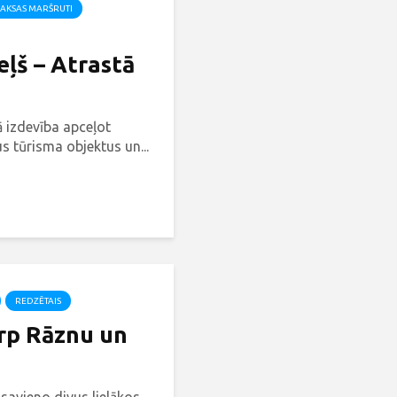
AKSAS MARŠRUTI
ļš – Atrastā
ā izdevība apceļot
s tūrisma objektus un...
REDZĒTAIS
arp Rāznu un