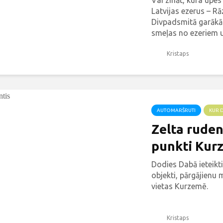
Vai zināt, kura upes
Latvijas ezerus – R
Divpadsmitā garākā
smeļas no ezeriem un
Kristaps
AUTOMARŠRUTI
KUR 
Zelta ruden
punkti Kur
Dodies Dabā ieteikt
objekti, pārgājienu 
vietas Kurzemē.
Kristaps