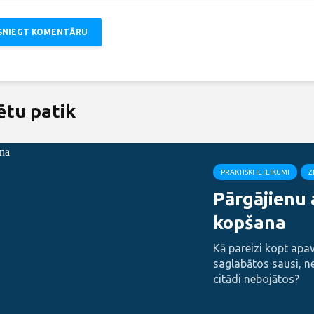
ētu patik
PRAKTISKI IETEIKUMI
Z
Pārgājienu
kopšana
Kā pareizi kopt apavu
saglabātos sausi, n
citādi nebojātos?