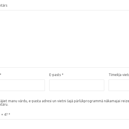
tārs
*
E-pasts
*
Tīmekļa vie
ājiet manu vārdu, e-pasta adresi un vietni šajā pārlūkprogrammā nākamajai reize
tāru.
3 + 4?
*