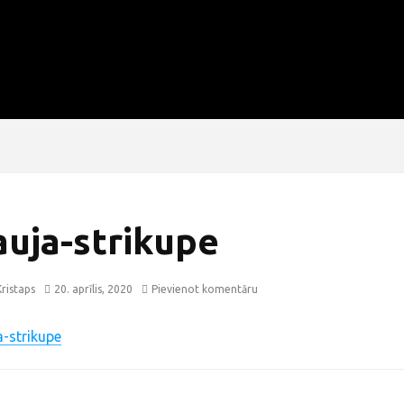
auja-strikupe
ristaps
20. aprīlis, 2020
Pievienot komentāru
a-strikupe