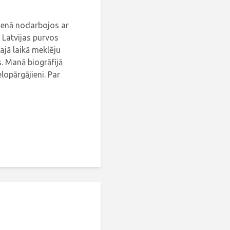
dienā nodarbojos ar
 Latvijas purvos
ajā laikā meklēju
. Manā biogrāfijā
elopārgājieni. Par