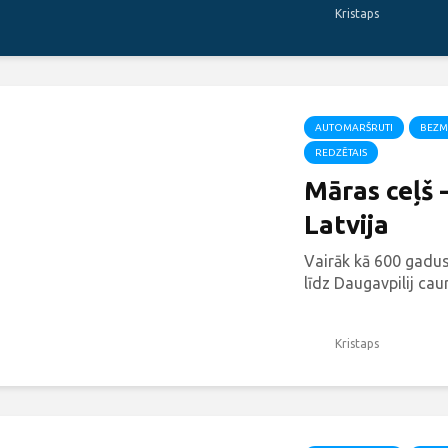
Kristaps
AUTOMARŠRUTI
BEZM
REDZĒTAIS
Māras ceļš 
Latvija
Vairāk kā 600 gadus
līdz Daugavpilij caurv
Kristaps