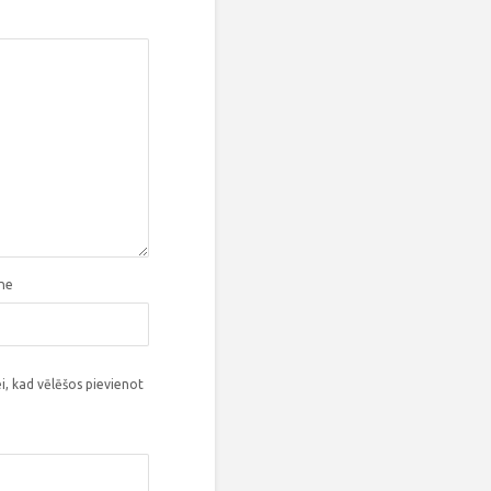
tne
i, kad vēlēšos pievienot