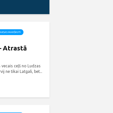
AKSAS MARŠRUTI
– Atrastā
 vecais ceļš no Ludzas
ij ne tikai Latgali, bet...