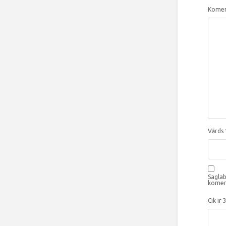
Komen
Vārds
Saglab
komen
Cik ir 