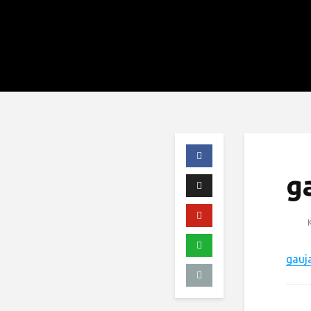
g
K
gauj