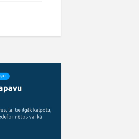
IŅAS
 apavu
s, lai tie ilgāk kalpotu,
edeformētos vai kā