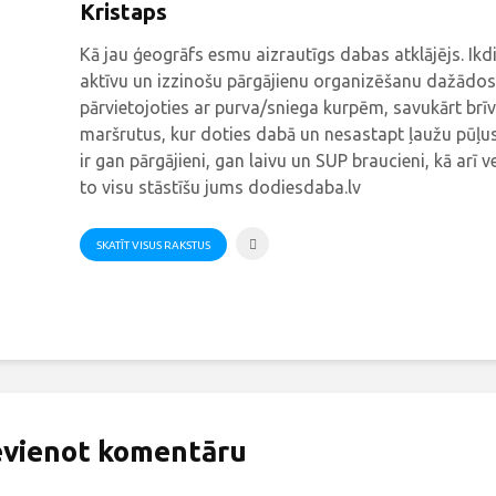
Kristaps
Kā jau ģeogrāfs esmu aizrautīgs dabas atklājējs. Ik
aktīvu un izzinošu pārgājienu organizēšanu dažādos
pārvietojoties ar purva/sniega kurpēm, savukārt brīv
maršrutus, kur doties dabā un nesastapt ļaužu pūļus
ir gan pārgājieni, gan laivu un SUP braucieni, kā arī v
to visu stāstīšu jums dodiesdaba.lv
SKATĪT VISUS RAKSTUS
evienot komentāru