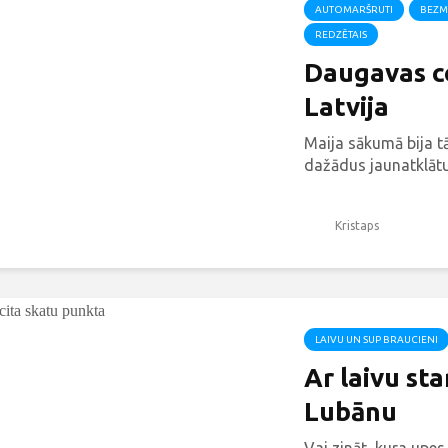
AUTOMARŠRUTI
BEZM
REDZĒTAIS
Daugavas ce
Latvija
Maija sākumā bija t
dažādus jaunatklātu
Kristaps
LAIVU UN SUP BRAUCIENI
Ar laivu st
Lubānu