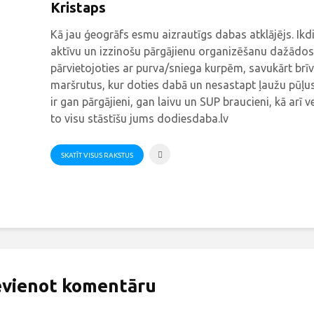
Kristaps
Kā jau ģeogrāfs esmu aizrautīgs dabas atklājējs. Ik
aktīvu un izzinošu pārgājienu organizēšanu dažādos
pārvietojoties ar purva/sniega kurpēm, savukārt brīv
maršrutus, kur doties dabā un nesastapt ļaužu pūļus
ir gan pārgājieni, gan laivu un SUP braucieni, kā arī v
to visu stāstīšu jums dodiesdaba.lv
SKATĪT VISUS RAKSTUS
evienot komentāru