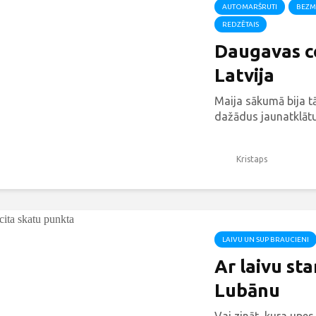
AUTOMARŠRUTI
BEZM
REDZĒTAIS
Daugavas ce
Latvija
Maija sākumā bija t
dažādus jaunatklātu
Kristaps
LAIVU UN SUP BRAUCIENI
Ar laivu st
Lubānu