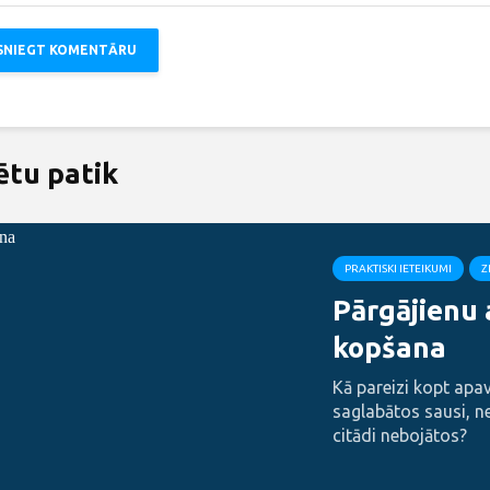
ētu patik
PRAKTISKI IETEIKUMI
Z
Pārgājienu
kopšana
Kā pareizi kopt apavu
saglabātos sausi, n
citādi nebojātos?