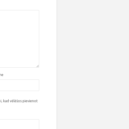
tne
i, kad vēlēšos pievienot