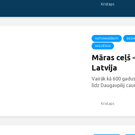
Kristaps
AUTOMARŠRUTI
BEZM
REDZĒTAIS
Māras ceļš 
Latvija
Vairāk kā 600 gadus
līdz Daugavpilij caurv
Kristaps