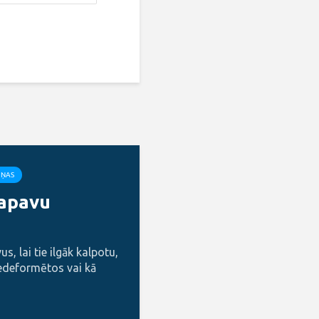
IŅAS
 apavu
s, lai tie ilgāk kalpotu,
edeformētos vai kā