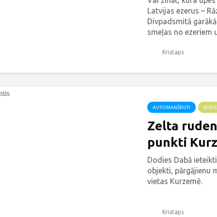
Vai zināt, kura upes
Latvijas ezerus – R
Divpadsmitā garākā
smeļas no ezeriem un
Kristaps
AUTOMARŠRUTI
KUR 
Zelta ruden
punkti Kur
Dodies Dabā ieteikt
objekti, pārgājienu 
vietas Kurzemē.
Kristaps