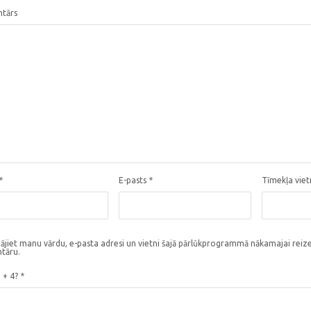
tārs
*
E-pasts
*
Tīmekļa vie
ājiet manu vārdu, e-pasta adresi un vietni šajā pārlūkprogrammā nākamajai reize
tāru.
3 + 4?
*