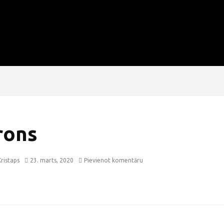
rons
ristaps
23. marts, 2020
Pievienot komentāru