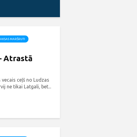
AKSAS MARŠRUTI
– Atrastā
 vecais ceļš no Ludzas
ij ne tikai Latgali, bet...