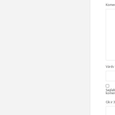
Komen
Vārds
Saglab
komen
Cik ir 