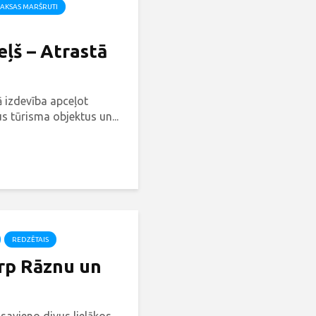
AKSAS MARŠRUTI
ļš – Atrastā
ā izdevība apceļot
s tūrisma objektus un...
REDZĒTAIS
arp Rāznu un