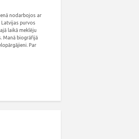
dienā nodarbojos ar
 Latvijas purvos
ajā laikā meklēju
. Manā biogrāfijā
elopārgājieni. Par