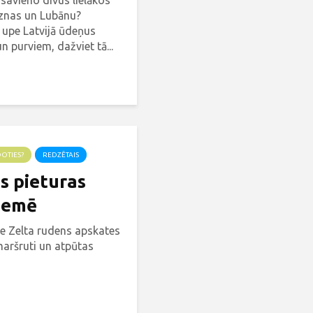
 savieno divus lielākos
āznas un Lubānu?
 upe Latvijā ūdeņus
 purviem, dažviet tā...
DOTIES?
REDZĒTAIS
s pieturas
zemē
ie Zelta rudens apskates
maršruti un atpūtas