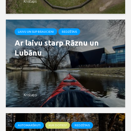
Kristaps
LAIVU UN SUP BRAUCIENI
REDZĒTAIS
Ar laivu starp Rāznu un
Lubānu
Kristaps
AUTOMARŠRUTI
KUR DOTIES?
REDZĒTAIS