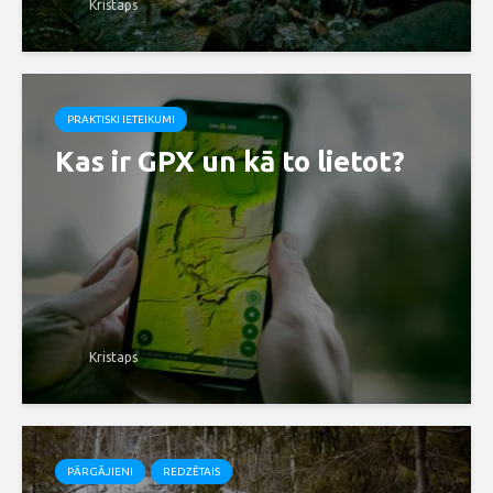
Kristaps
PRAKTISKI IETEIKUMI
Kas ir GPX un kā to lietot?
Kristaps
PĀRGĀJIENI
REDZĒTAIS