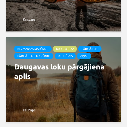
Kristaps
BEZMAKSAS MARŠRUTI
KUR DOTIES?
PĀRGĀJIENI
PĀRGĀJIENU MARŠRUTI
REDZĒTAIS
ZIŅAS
Daugavas loku pārgājiena
aplis
Kristaps