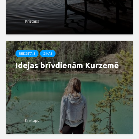
Kristaps
REDZĒTAIS
ZIŅAS
Idejas brīvdienām Kurzemē
Kristaps