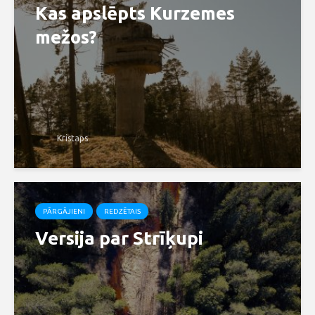
Kas apslēpts Kurzemes
mežos?
Kristaps
PĀRGĀJIENI
REDZĒTAIS
Versija par Strīķupi