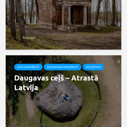
Kristaps
AUTOMARŠRUTI
BEZMAKSAS MARŠRUTI
REDZĒTAIS
Daugavas ceļš – Atrastā
Latvija