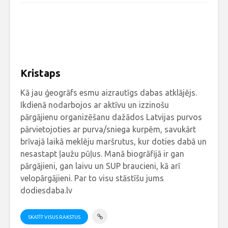
Kristaps
Kā jau ģeogrāfs esmu aizrautīgs dabas atklājējs.
Ikdienā nodarbojos ar aktīvu un izzinošu
pārgājienu organizēšanu dažādos Latvijas purvos
pārvietojoties ar purva/sniega kurpēm, savukārt
brīvajā laikā meklēju maršrutus, kur doties dabā un
nesastapt ļaužu pūļus. Manā biogrāfijā ir gan
pārgājieni, gan laivu un SUP braucieni, kā arī
velopārgājieni. Par to visu stāstīšu jums
dodiesdaba.lv
SKATĪT VISUS RAKSTUS