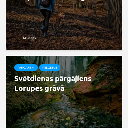
Kristaps
PĀRGĀJIENI
REDZĒTAIS
Svētdienas pārgājiens
Lorupes grāvā