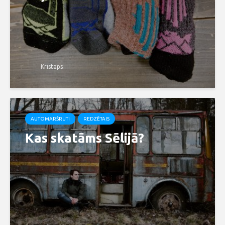
Kristaps
AUTOMARŠRUTI
REDZĒTAIS
Kas skatāms Sēlijā?