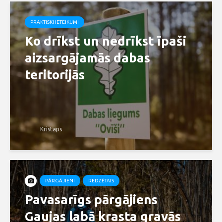
PRAKTISKI IETEIKUMI
Ko drīkst un nedrīkst īpaši
aizsargājamās dabas
teritorijās
Kristaps
PĀRGĀJIENI
REDZĒTAIS
Pavasarīgs pārgājiens
Gaujas labā krasta gravās