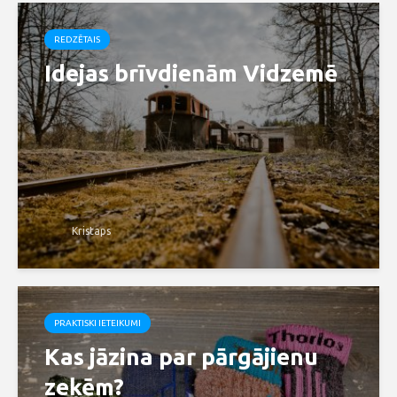
REDZĒTAIS
Idejas brīvdienām Vidzemē
Kristaps
PRAKTISKI IETEIKUMI
Kas jāzina par pārgājienu
zeķēm?