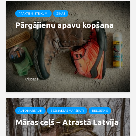
PRAKTISKI IETEIKUMI
ZIŅAS
Pārgājienu apavu kopšana
Kristaps
AUTOMARŠRUTI
BEZMAKSAS MARŠRUTI
REDZĒTAIS
Māras ceļš – Atrastā Latvija