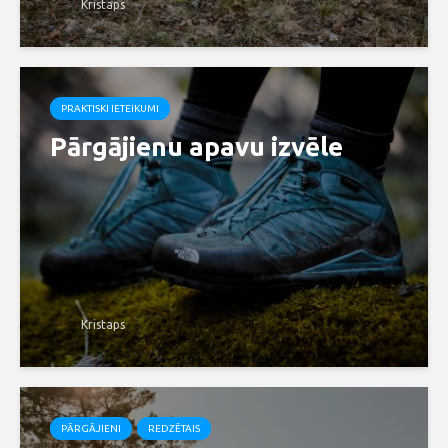
Kristaps
PRAKTISKI IETEIKUMI
Pārgājienu apavu izvēle
Kristaps
PĀRGĀJIENI
REDZĒTAIS