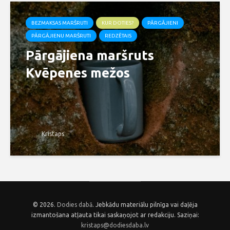
BEZMAKSAS MARŠRUTI
KUR DOTIES?
PĀRGĀJIENI
PĀRGĀJIENU MARŠRUTI
REDZĒTAIS
Pārgājiena maršruts
Kvēpenes mežos
Kristaps
© 2026.
Dodies dabā
. Jebkādu materiālu pilnīga vai daļēja
izmantošana atļauta tikai saskaņojot ar redakciju. Saziņai:
kristaps@dodiesdaba.lv