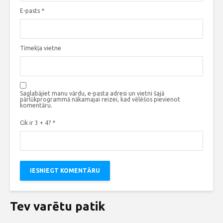
E-pasts
*
Tīmekļa vietne
Saglabājiet manu vārdu, e-pasta adresi un vietni šajā
pārlūkprogrammā nākamajai reizei, kad vēlēšos pievienot
komentāru.
Cik ir 3 + 4?
*
Tev varētu patik