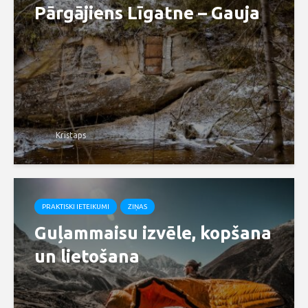
Pārgājiens Līgatne – Gauja
Kristaps
PRAKTISKI IETEIKUMI
ZIŅAS
Guļammaisu izvēle, kopšana
un lietošana