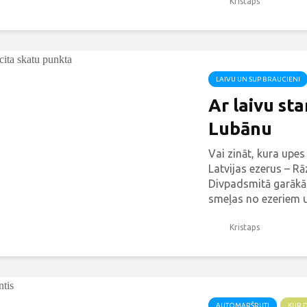
Kristaps
attiecīgi arī nosau
LAIVU UN SUP BRAUCIENI
Ar laivu st
Lubānu
Vai zināt, kura upes
Latvijas ezerus – R
Divpadsmitā garākā
smeļas no ezeriem u
pat 7 metrus dziļa. 
ar 116...
Kristaps
AUTOMARŠRUTI
KUR 