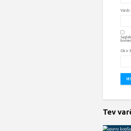
Vārds
Saglab
komen
Cik ir 
Tev var