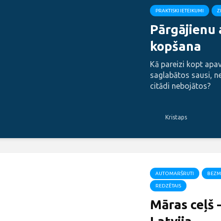
PRAKTISKI IETEIKUMI
Z
Pārgājienu
kopšana
Kā pareizi kopt apavu
saglabātos sausi, n
citādi nebojātos?
Kristaps
AUTOMARŠRUTI
BEZM
REDZĒTAIS
Māras ceļš 