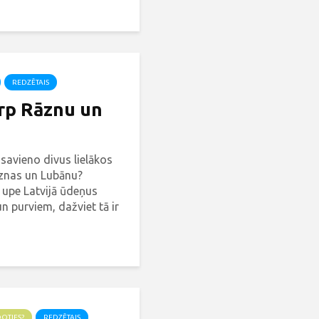
kums - Daugavas ceļš.
REDZĒTAIS
arp Rāznu un
 savieno divus lielākos
āznas un Lubānu?
 upe Latvijā ūdeņus
n purviem, dažviet tā ir
Tā ir Rēzekne jeb Rēzne
DOTIES?
REDZĒTAIS