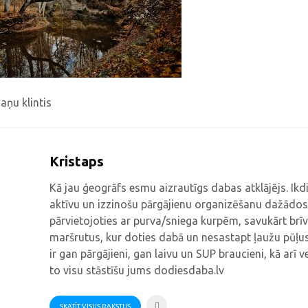
aņu klintis
Kristaps
Kā jau ģeogrāfs esmu aizrautīgs dabas atklājējs. Ik
aktīvu un izzinošu pārgājienu organizēšanu dažādos
pārvietojoties ar purva/sniega kurpēm, savukārt brīv
maršrutus, kur doties dabā un nesastapt ļaužu pūļus
ir gan pārgājieni, gan laivu un SUP braucieni, kā arī v
to visu stāstīšu jums dodiesdaba.lv
SKATĪT VISUS RAKSTUS