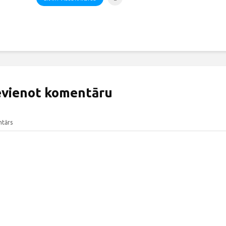
evienot komentāru
tārs