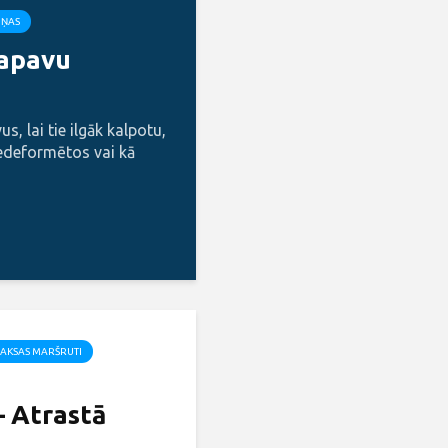
IŅAS
 apavu
s, lai tie ilgāk kalpotu,
edeformētos vai kā
AKSAS MARŠRUTI
– Atrastā