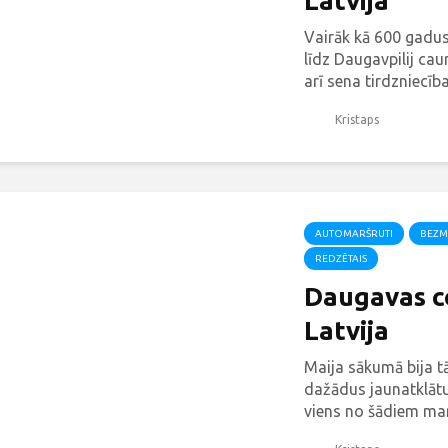
Latvija
Vairāk kā 600 gadus
līdz Daugavpilij caurv
arī sena tirdzniecīb
lieliski atklāj vietēj
Kristaps
arhitektūru un māks
AUTOMARŠRUTI
BEZM
REDZĒTAIS
Daugavas ce
Latvija
Maija sākumā bija t
dažādus jaunatklātu
viens no šādiem mar
Daugavu no Ogres lī