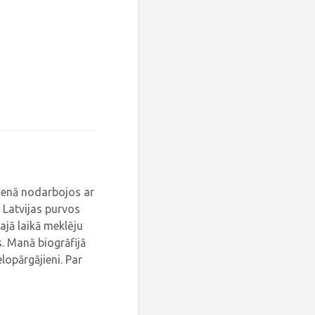
dienā nodarbojos ar
 Latvijas purvos
ajā laikā meklēju
. Manā biogrāfijā
elopārgājieni. Par