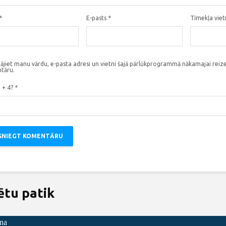
*
E-pasts
*
Tīmekļa vie
ājiet manu vārdu, e-pasta adresi un vietni šajā pārlūkprogrammā nākamajai reize
tāru.
3 + 4?
*
ētu patik