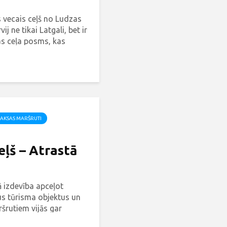
 vecais ceļš no Ludzas
ij ne tikai Latgali, bet ir
as ceļa posms, kas
o dabu, tradīcijas,
lu.
AKSAS MARŠRUTI
ļš – Atrastā
ā izdevība apceļot
s tūrisma objektus un
šrutiem vijās gar
dz pat Krāslavai,