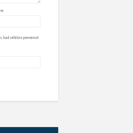
tne
i, kad vēlēšos pievienot