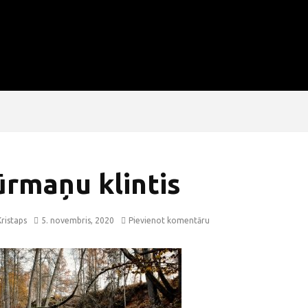
ūrmaņu klintis
ristaps
5. novembris, 2020
Pievienot komentāru