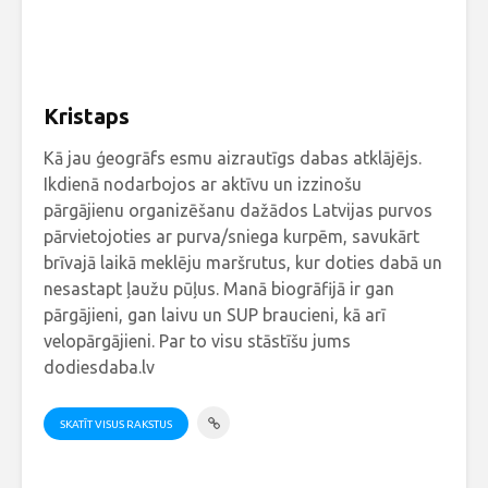
Kristaps
Kā jau ģeogrāfs esmu aizrautīgs dabas atklājējs.
Ikdienā nodarbojos ar aktīvu un izzinošu
pārgājienu organizēšanu dažādos Latvijas purvos
pārvietojoties ar purva/sniega kurpēm, savukārt
brīvajā laikā meklēju maršrutus, kur doties dabā un
nesastapt ļaužu pūļus. Manā biogrāfijā ir gan
pārgājieni, gan laivu un SUP braucieni, kā arī
velopārgājieni. Par to visu stāstīšu jums
dodiesdaba.lv
SKATĪT VISUS RAKSTUS