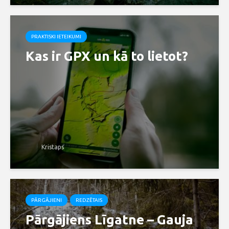
PRAKTISKI IETEIKUMI
Kas ir GPX un kā to lietot?
Kristaps
PĀRGĀJIENI
REDZĒTAIS
Pārgājiens Līgatne – Gauja