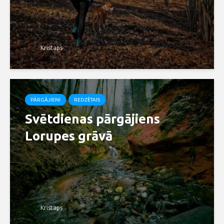
Kristaps
PĀRGĀJIENI
REDZĒTAIS
Svētdienas pārgājiens
Lorupes grāvā
Kristaps