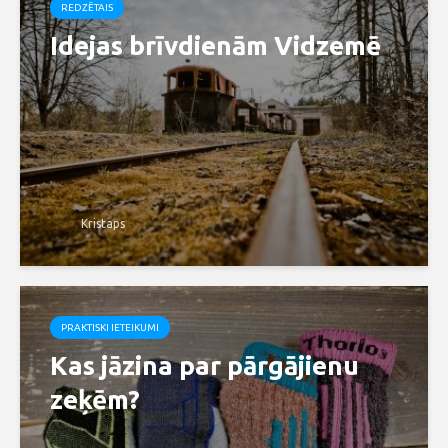
REDZĒTAIS
Idejas brīvdienām Vidzemē
Kristaps
PRAKTISKI IETEIKUMI
Kas jāzina par pārgājienu
zeķēm?