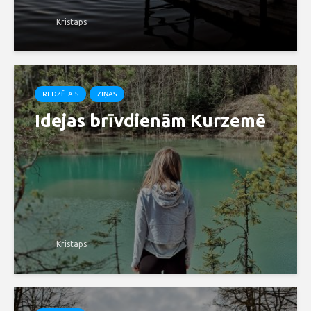
Kristaps
REDZĒTAIS
ZIŅAS
Idejas brīvdienām Kurzemē
Kristaps