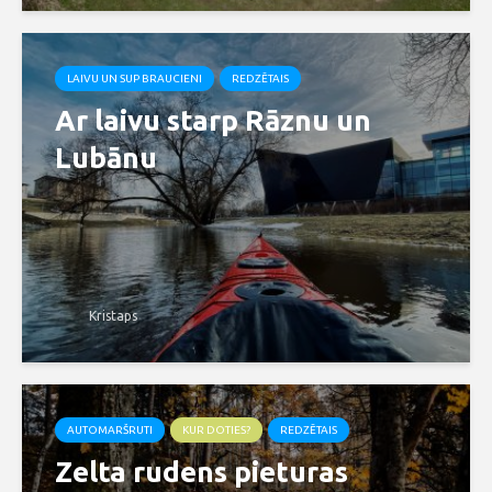
LAIVU UN SUP BRAUCIENI
REDZĒTAIS
Ar laivu starp Rāznu un
Lubānu
Kristaps
AUTOMARŠRUTI
KUR DOTIES?
REDZĒTAIS
Zelta rudens pieturas