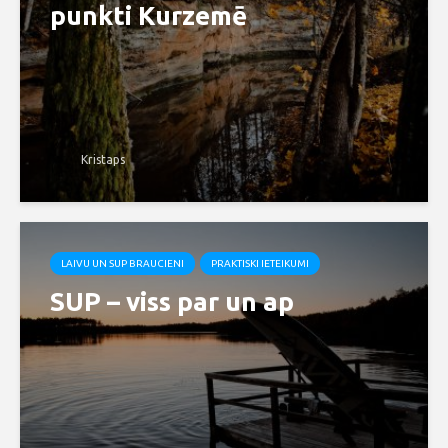
punkti Kurzemē
Kristaps
LAIVU UN SUP BRAUCIENI
PRAKTISKI IETEIKUMI
SUP – viss par un ap