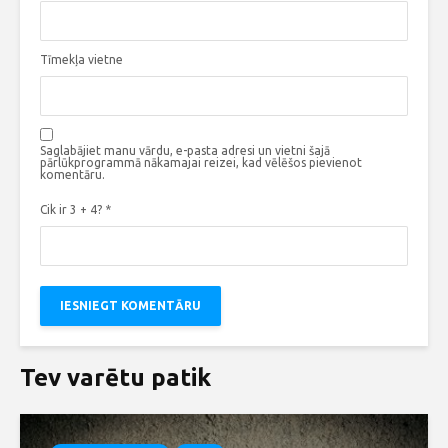
Tīmekļa vietne
Saglabājiet manu vārdu, e-pasta adresi un vietni šajā
pārlūkprogrammā nākamajai reizei, kad vēlēšos pievienot
komentāru.
Cik ir 3 + 4?
*
Tev varētu patik