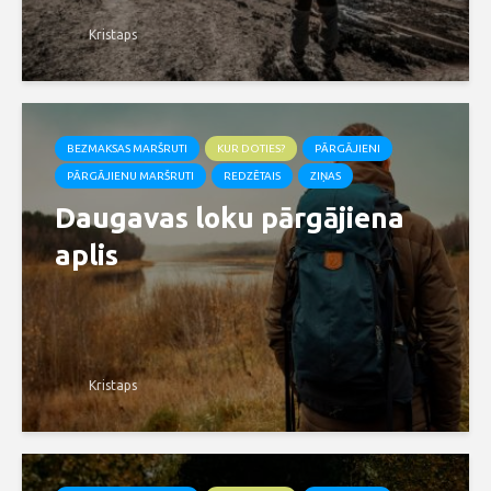
Kristaps
BEZMAKSAS MARŠRUTI
KUR DOTIES?
PĀRGĀJIENI
PĀRGĀJIENU MARŠRUTI
REDZĒTAIS
ZIŅAS
Daugavas loku pārgājiena
aplis
Kristaps