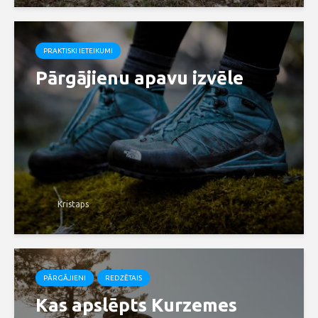
PRAKTISKI IETEIKUMI
Pārgājienu apavu izvēle
Kristaps
PĀRGĀJIENI
REDZĒTAIS
Kas apslēpts Kurzemes