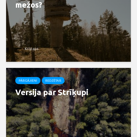
mežos?
Kristaps
PĀRGĀJIENI
REDZĒTAIS
Versija par Strīķupi