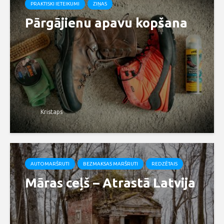
PRAKTISKI IETEIKUMI
ZIŅAS
Pārgājienu apavu kopšana
Kristaps
AUTOMARŠRUTI
BEZMAKSAS MARŠRUTI
REDZĒTAIS
Māras ceļš – Atrastā Latvija