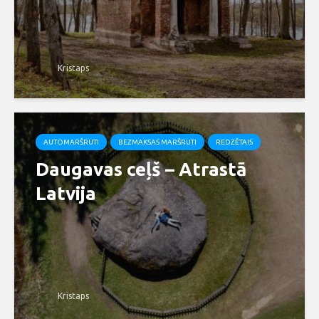
Kristaps
AUTOMARŠRUTI
BEZMAKSAS MARŠRUTI
REDZĒTAIS
Daugavas ceļš – Atrastā
Latvija
Kristaps