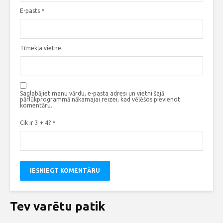
E-pasts
*
Tīmekļa vietne
Saglabājiet manu vārdu, e-pasta adresi un vietni šajā
pārlūkprogrammā nākamajai reizei, kad vēlēšos pievienot
komentāru.
Cik ir 3 + 4?
*
Tev varētu patik