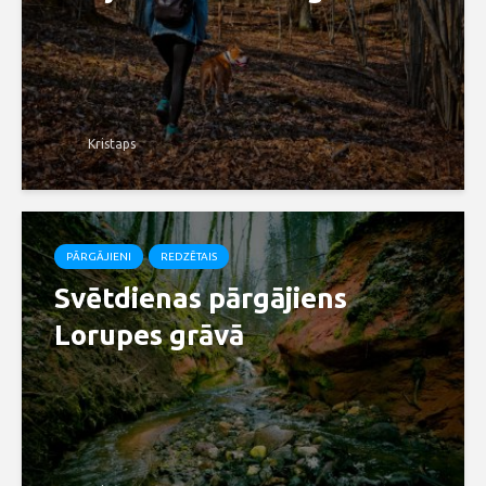
Kristaps
PĀRGĀJIENI
REDZĒTAIS
Svētdienas pārgājiens
Lorupes grāvā