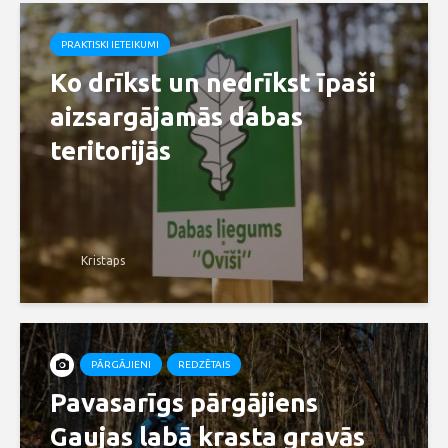
PRAKTISKI IETEIKUMI
Ko drīkst un nedrīkst īpaši
aizsargājamās dabas
teritorijās
Kristaps
PĀRGĀJIENI
REDZĒTAIS
Pavasarīgs pārgājiens
Gaujas labā krasta gravās