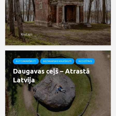
Kristaps
AUTOMARŠRUTI
BEZMAKSAS MARŠRUTI
REDZĒTAIS
Daugavas ceļš – Atrastā
Latvija