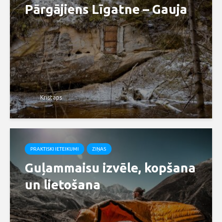
Pārgājiens Līgatne – Gauja
Kristaps
PRAKTISKI IETEIKUMI
ZIŅAS
Guļammaisu izvēle, kopšana
un lietošana