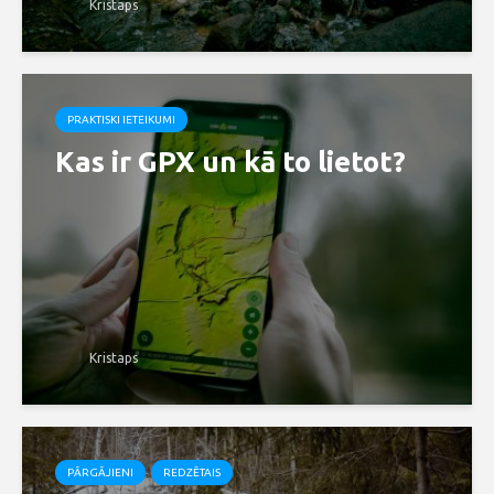
Kristaps
PRAKTISKI IETEIKUMI
Kas ir GPX un kā to lietot?
Kristaps
PĀRGĀJIENI
REDZĒTAIS