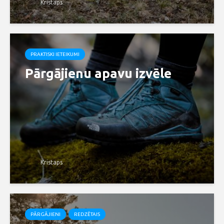
Kristaps
PRAKTISKI IETEIKUMI
Pārgājienu apavu izvēle
Kristaps
PĀRGĀJIENI
REDZĒTAIS