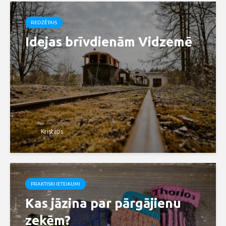
REDZĒTAIS
Idejas brīvdienām Vidzemē
Kristaps
PRAKTISKI IETEIKUMI
Kas jāzina par pārgājienu
zeķēm?