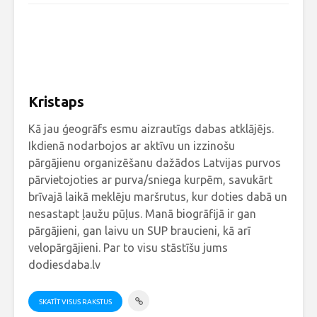
Kristaps
Kā jau ģeogrāfs esmu aizrautīgs dabas atklājējs.
Ikdienā nodarbojos ar aktīvu un izzinošu
pārgājienu organizēšanu dažādos Latvijas purvos
pārvietojoties ar purva/sniega kurpēm, savukārt
brīvajā laikā meklēju maršrutus, kur doties dabā un
nesastapt ļaužu pūļus. Manā biogrāfijā ir gan
pārgājieni, gan laivu un SUP braucieni, kā arī
velopārgājieni. Par to visu stāstīšu jums
dodiesdaba.lv
SKATĪT VISUS RAKSTUS