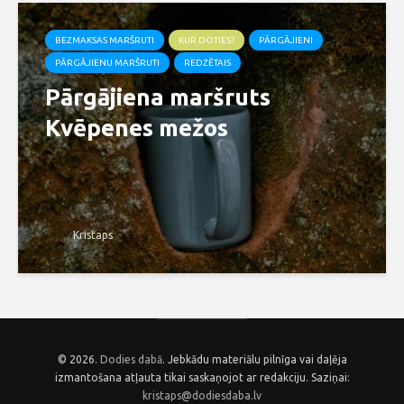
BEZMAKSAS MARŠRUTI
KUR DOTIES?
PĀRGĀJIENI
PĀRGĀJIENU MARŠRUTI
REDZĒTAIS
Pārgājiena maršruts
Kvēpenes mežos
Kristaps
© 2026.
Dodies dabā
. Jebkādu materiālu pilnīga vai daļēja
izmantošana atļauta tikai saskaņojot ar redakciju. Saziņai:
kristaps@dodiesdaba.lv