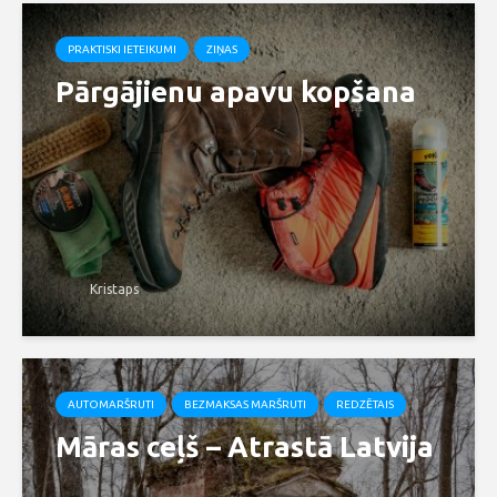
PRAKTISKI IETEIKUMI
ZIŅAS
Pārgājienu apavu kopšana
Kristaps
AUTOMARŠRUTI
BEZMAKSAS MARŠRUTI
REDZĒTAIS
Māras ceļš – Atrastā Latvija