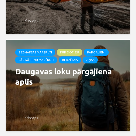
Kristaps
BEZMAKSAS MARŠRUTI
KUR DOTIES?
PĀRGĀJIENI
PĀRGĀJIENU MARŠRUTI
REDZĒTAIS
ZIŅAS
Daugavas loku pārgājiena
aplis
Kristaps