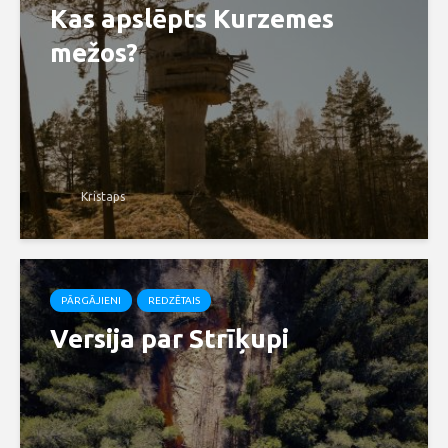
Kas apslēpts Kurzemes
mežos?
Kristaps
PĀRGĀJIENI
REDZĒTAIS
Versija par Strīķupi