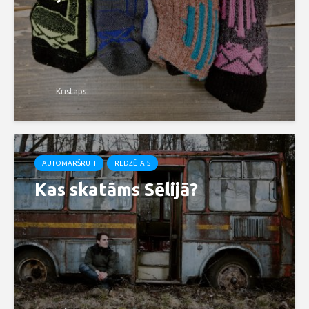
Kristaps
AUTOMARŠRUTI
REDZĒTAIS
Kas skatāms Sēlijā?