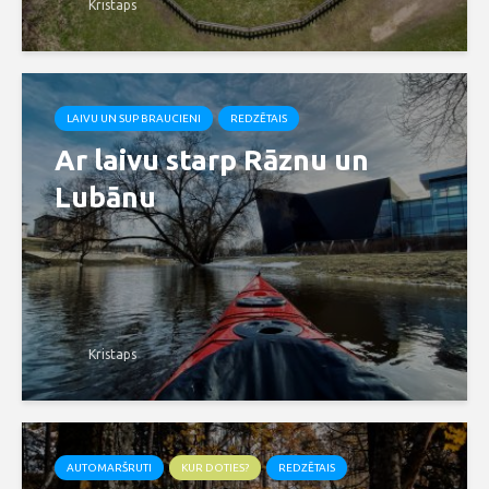
Kristaps
LAIVU UN SUP BRAUCIENI
REDZĒTAIS
Ar laivu starp Rāznu un
Lubānu
Kristaps
AUTOMARŠRUTI
KUR DOTIES?
REDZĒTAIS