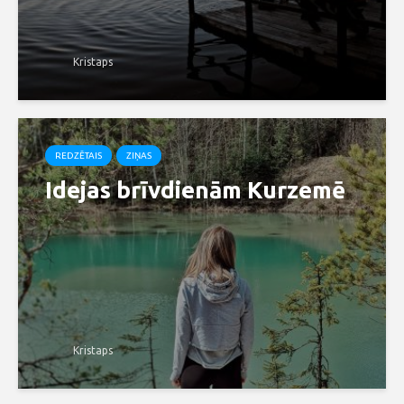
Kristaps
REDZĒTAIS
ZIŅAS
Idejas brīvdienām Kurzemē
Kristaps