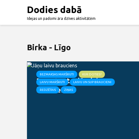
Dodies dabā
Idejas un padomi āra dzīves aktivitātēm
Birka - Līgo
BEZMAKSAS MARŠRUTI
KUR DOTIES?
Pazust Latgalē – laivu
LAIVU MARŠRUTI
LAIVU UN SUP BRAUCIENI
brauciens
REDZĒTAIS
ZIŅAS