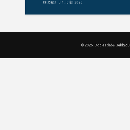
Kristaps
1. jūlijs, 2020
© 2026.
Dodies dabā
. Jebkādu