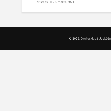
Kristaps
22. marts, 2021
© 2026.
Dodies dabā
. Jebkādu