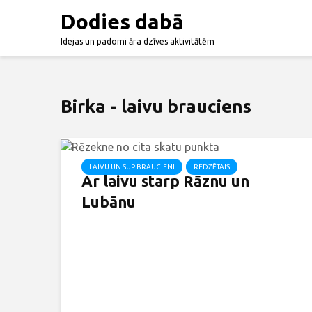
Dodies dabā
Idejas un padomi āra dzīves aktivitātēm
Birka - laivu brauciens
LAIVU UN SUP BRAUCIENI
REDZĒTAIS
Ar laivu starp Rāznu un
Lubānu