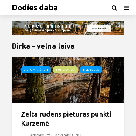
Dodies dabā
Birka - velna laiva
AUTOMARŠRUTI
KUR DOTIES?
REDZĒTAIS
Zelta rudens pieturas punkti
Kurzemē
Kristaps
6. novembris, 2020