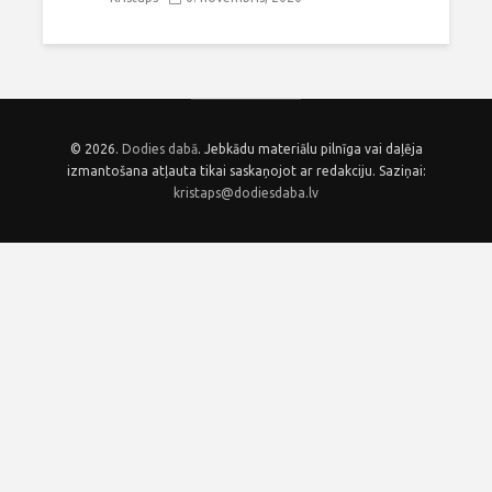
© 2026.
Dodies dabā
. Jebkādu materiālu pilnīga vai daļēja
izmantošana atļauta tikai saskaņojot ar redakciju. Saziņai:
kristaps@dodiesdaba.lv