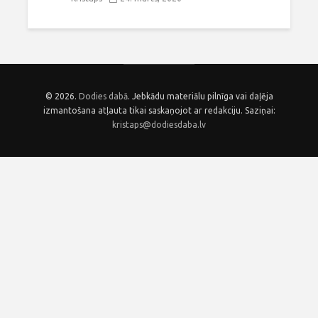
© 2026.
Dodies dabā
. Jebkādu materiālu pilnīga vai daļēja
izmantošana atļauta tikai saskaņojot ar redakciju. Saziņai:
kristaps@dodiesdaba.lv