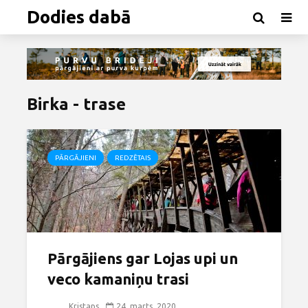
Dodies dabā
Birka - trase
PĀRGĀJIENI
REDZĒTAIS
Pārgājiens gar Lojas upi un
veco kamaniņu trasi
Kristaps
24. marts, 2020