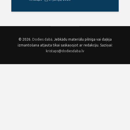
© 2026.
Dodies dabā
. Jebkādu materiālu pilnīga vai daļēja
izmantošana atļauta tikai saskaņojot ar redakciju. Saziņai:
kristaps@dodiesdaba.lv