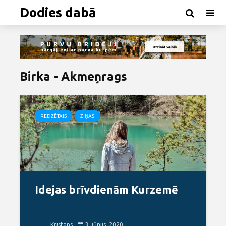
Dodies dabā
Birka - Akmeņrags
REDZĒTAIS
ZIŅAS
Idejas brīvdienām Kurzemē
Kristaps
3. jūnijs, 2020